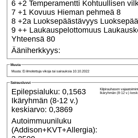
6 +2 Temperamentti Kohtuullisen vi
7 +1 Kovuus Hieman pehmeä 8
8 +2a Luoksepäästävyys Luoksepääs
9 ++ Laukauspelottomuus Laukaus
Yhteensä 80
Ääniherkkyys:
Muuta
Muuta: Ei ilmoitettuja vikoja tai sairauksia 10.10.2022
Sairausluvut
Epilepsialuku: 0,1563
Kilpirauhasen vajaatoimin
Ikäryhmän (8-12 v.) kesk
Ikäryhmän (8-12 v.)
keskiarvo: 0,3869
Autoimmuuniluku
(Addison+KVT+Allergia):