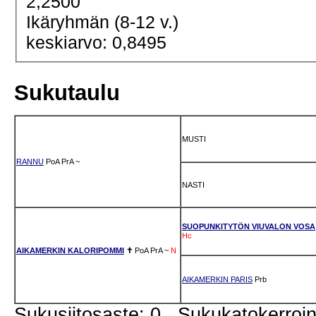
2,2500
Ikäryhmän (8-12 v.)
keskiarvo: 0,8495
Sukutaulu
MUSTI
RANNU
PoA
PrA
~
NASTI
SUOPUNKITYTÖN VIUVALON VOSA
Hc
AIKAMERKIN KALORIPOMMI
✝
PoA
PrA
~
N
AIKAMERKIN PARIS
Prb
Sukusiitosaste: 0 Sukukatokerro