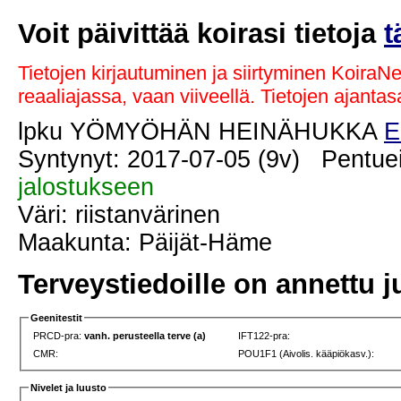
Voit päivittää koirasi tietoja
t
Tietojen kirjautuminen ja siirtyminen KoiraN
reaaliajassa, vaan viiveellä. Tietojen ajant
lpku YÖMYÖHÄN HEINÄHUKKA
E
Syntynyt: 2017-07-05 (9v) Pentue
jalostukseen
Väri: riistanvärinen
Maakunta: Päijät-Häme
Terveystiedoille on annettu j
Geenitestit
PRCD-pra:
vanh. perusteella terve (a)
IFT122-pra:
CMR:
POU1F1 (Aivolis. kääpiökasv.):
Nivelet ja luusto