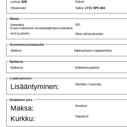
Lonkat:
B/B
Polvet:
Olkanivelet:
Selkä:
LTV1 SP0 VA0
Silmät
Katarakta:
RD:
Ei per./vähämerk./avoin/epäilyttävä katarakta:
PHTVL/PHPV:
Muut silmäsairaudet:
Autoimmuunisairaudet
Addison:
Kilpirauhasen vajaatoiminta:
Epilepsia
Epilepsia:
Epileptistyyppiset:
Lisääntyminen
Lisääntyminen:
Steriloitu / kastroitu:
Sisäelimet yms.
Maksa:
Keuhkot:
Kurkku:
Napatyrä: