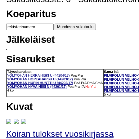
Koeparitus
Jälkeläiset
Sisarukset
Täyssisarukset
Sama isä
YÖMYÖHÄN HERRA HISKI U (44204/17)
Poa
Pra
PILVIPOLUN VELHO-T
YÖMYÖHÄN HOPEAHAPSU U (44203/17)
Poa
Pra
PILVIPOLUN VELHO-S
YÖMYÖHÄN HUPIN HUNTTI U (44202/17)
PoA
PrA
DmA
CmA
PILVIPOLUN VELHO-R
YÖMYÖHÄN HYVÄ HIISI N (44201/17)
Poa
Pra
IfA
Hc
Y
Li
PILVIPOLUN VELHO-PI
4 kpl
PILVIPOLUN VELHO-L
5 kpl
Kuvat
Koiran tulokset vuosikirjassa