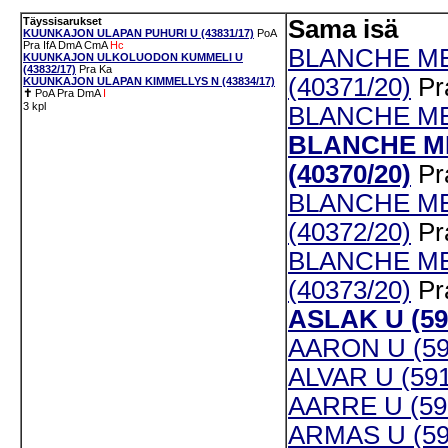
Täyssisarukset
Sama isä
KUUNKAJON ULAPAN PUHURI U (43831/17)
PoA
Pra
IfA
DmA
CmA
Hc
BLANCHE ME
KUUNKAJON ULKOLUODON KUMMELI U
(43832/17)
Pra
Ka
(40371/20)
Pr
KUUNKAJON ULAPAN KIMMELLYS N (43834/17)
✝
PoA
Pra
DmA
I
3 kpl
BLANCHE MER
BLANCHE M
(40370/20)
Pr
BLANCHE ME
(40372/20)
Pr
BLANCHE ME
(40373/20)
Pr
ASLAK U (59
AARON U (59
ALVAR U (591
AARRE U (59
ARMAS U (59