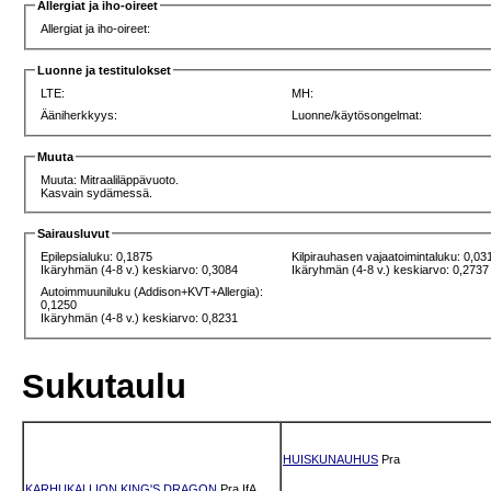
Allergiat ja iho-oireet
Allergiat ja iho-oireet:
Luonne ja testitulokset
LTE:
MH:
Ääniherkkyys:
Luonne/käytösongelmat:
Muuta
Muuta: Mitraaliläppävuoto.
Kasvain sydämessä.
Sairausluvut
Epilepsialuku: 0,1875
Kilpirauhasen vajaatoimintaluku: 0,03
Ikäryhmän (4-8 v.) keskiarvo: 0,3084
Ikäryhmän (4-8 v.) keskiarvo: 0,2737
Autoimmuuniluku (Addison+KVT+Allergia):
0,1250
Ikäryhmän (4-8 v.) keskiarvo: 0,8231
Sukutaulu
HUISKUNAUHUS
Pra
KARHUKALLION KING'S DRAGON
Pra
IfA