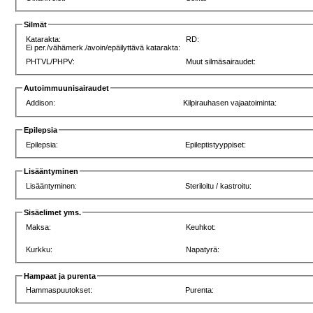
Silmät
Katarakta:
RD:
Ei per./vähämerk./avoin/epäilyttävä katarakta:
PHTVL/PHPV:
Muut silmäsairaudet:
Autoimmuunisairaudet
Addison:
Kilpirauhasen vajaatoiminta:
Epilepsia
Epilepsia:
Epileptistyyppiset:
Lisääntyminen
Lisääntyminen:
Steriloitu / kastroitu:
Sisäelimet yms.
Maksa:
Keuhkot:
Kurkku:
Napatyrä:
Hampaat ja purenta
Hammaspuutokset:
Purenta: