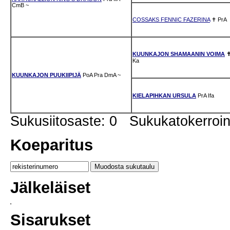
CmB
~
COSSAKS FENNIC FAZERINA
✝
PrA
KUUNKAJON SHAMAANIN VOIMA
Ka
KUUNKAJON PUUKIIPIJÄ
PoA
Pra
DmA
~
KIELAPIHKAN URSULA
PrA
Ifa
Sukusiitosaste: 0 Sukukatokerro
Koeparitus
Jälkeläiset
Sisarukset