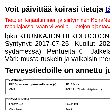
Voit päivittää koirasi tietoja
t
Tietojen kirjautuminen ja siirtyminen KoiraN
reaaliajassa, vaan viiveellä. Tietojen ajant
lpku KUUNKAJON ULKOLUODON
Syntynyt: 2017-07-25 Kuollut: 20
sydämessä) Pentueita: 0 Jälkeläi
Väri: musta ruskein ja valkoisin me
Terveystiedoille on annettu j
Geenitestit
PRCD-pra:
vanh. perusteella terve (a)
IFT122-pra:
CMR:
POU1F1 (Aivolis. kääpiökasv.):
Nivelet ja luusto
Lonkat:
B/A
Polvet:
0/0
Olkanivelet:
Selkä: