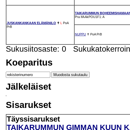
TAIKARUMMUN BOHEEMISHAMAAN
Pra
IfA
AkPOU1F1: A
JUSKANKANKAAN ELÄMÄNILO
✝
L
PoA
PrB
NUPPU
✝
PoA
PrB
Sukusiitosaste: 0 Sukukatokerro
Koeparitus
Jälkeläiset
Sisarukset
Täyssisarukset
TAIKARUMMUN GIMMAN KUUN KAJ