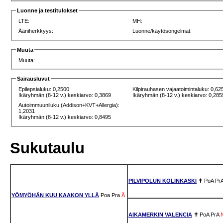
Luonne ja testitulokset
LTE:
MH:
Ääniherkkyys:
Luonne/käytösongelmat:
Muuta
Muuta:
Sairausluvut
Epilepsialuku: 0,2500
Kilpirauhasen vajaatoimintaluku: 0,62
Ikäryhmän (8-12 v.) keskiarvo: 0,3869
Ikäryhmän (8-12 v.) keskiarvo: 0,285
Autoimmuuniluku (Addison+KVT+Allergia):
1,2031
Ikäryhmän (8-12 v.) keskiarvo: 0,8495
Sukutaulu
PILVIPOLUN KOLINKASKI
✝
PoA
Pr
YÖMYÖHÄN KUU KAAKON YLLÄ
Poa
Pra
Ä
AIKAMERKIN VALENCIA
✝
PoA
PrA