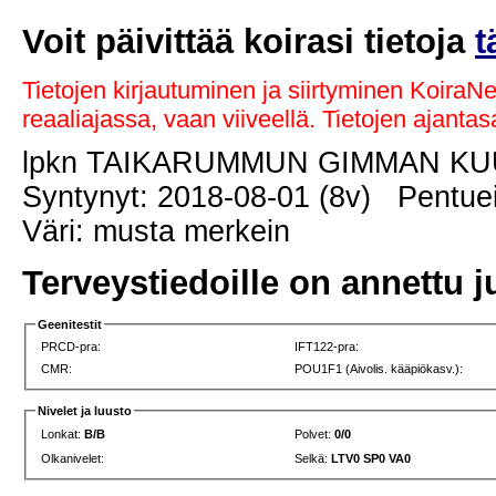
Voit päivittää koirasi tietoja
t
Tietojen kirjautuminen ja siirtyminen KoiraN
reaaliajassa, vaan viiveellä. Tietojen ajant
lpkn TAIKARUMMUN GIMMAN KU
Syntynyt: 2018-08-01 (8v) Pentuei
Väri: musta merkein
Terveystiedoille on annettu j
Geenitestit
PRCD-pra:
IFT122-pra:
CMR:
POU1F1 (Aivolis. kääpiökasv.):
Nivelet ja luusto
Lonkat:
B/B
Polvet:
0/0
Olkanivelet:
Selkä:
LTV0 SP0 VA0