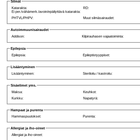
Silmät
Katarakta:
RD:
Ei per./vähämerk./avoin/epäilyttävä katarakta:
PHTVL/PHPV:
Muut silmäsairaudet:
Autoimmuunisairaudet
Addison:
Kilpirauhasen vajaatoiminta:
Epilepsia
Epilepsia:
Epileptistyyppiset:
Lisääntyminen
Lisääntyminen:
Steriloitu / kastroitu:
Sisäelimet yms.
Maksa:
Keuhkot:
Kurkku:
Napatyrä:
Hampaat ja purenta
Hammaspuutokset:
Purenta:
Allergiat ja iho-oireet
Allergiat ja iho-oireet: