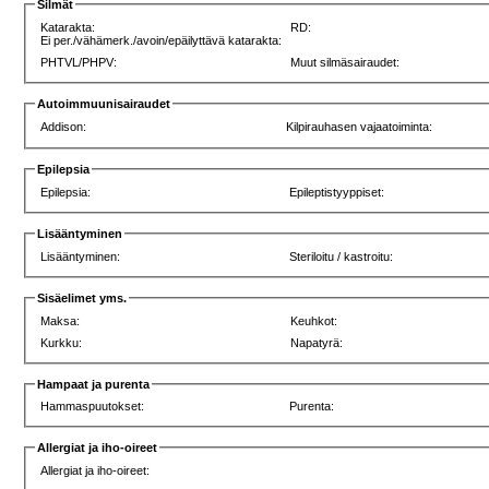
Silmät
Katarakta:
RD:
Ei per./vähämerk./avoin/epäilyttävä katarakta:
PHTVL/PHPV:
Muut silmäsairaudet:
Autoimmuunisairaudet
Addison:
Kilpirauhasen vajaatoiminta:
Epilepsia
Epilepsia:
Epileptistyyppiset:
Lisääntyminen
Lisääntyminen:
Steriloitu / kastroitu:
Sisäelimet yms.
Maksa:
Keuhkot:
Kurkku:
Napatyrä:
Hampaat ja purenta
Hammaspuutokset:
Purenta:
Allergiat ja iho-oireet
Allergiat ja iho-oireet: