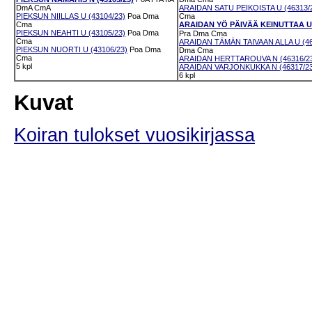
DmA
CmA
ARAIDAN SATU PEIKOISTA U (46313/
PIEKSUN NIILLAS U (43104/23)
Poa
Dma
Cma
Cma
ARAIDAN YÖ PÄIVÄÄ KEINUTTAA U 
PIEKSUN NEAHTI U (43105/23)
Poa
Dma
Pra
Dma
Cma
Cma
ARAIDAN TÄMÄN TAIVAAN ALLA U (46
PIEKSUN NUORTI U (43106/23)
Poa
Dma
Dma
Cma
Cma
ARAIDAN HERTTAROUVA N (46316/2
5 kpl
ARAIDAN VARJONKUKKA N (46317/23
6 kpl
Kuvat
Koiran tulokset vuosikirjassa