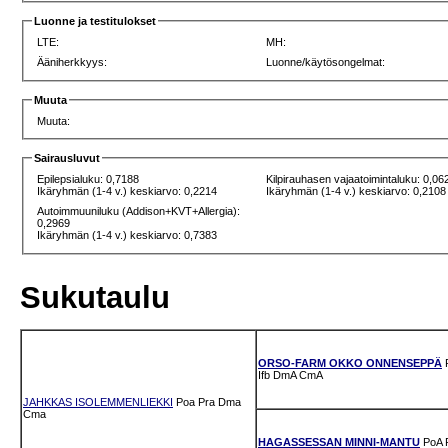
Luonne ja testitulokset
LTE:
MH:
Ääniherkkyys:
Luonne/käytösongelmat:
Muuta
Muuta:
Sairausluvut
Epilepsialuku: 0,7188
Kilpirauhasen vajaatoimintaluku: 0,06
Ikäryhmän (1-4 v.) keskiarvo: 0,2214
Ikäryhmän (1-4 v.) keskiarvo: 0,2108
Autoimmuuniluku (Addison+KVT+Allergia):
0,2969
Ikäryhmän (1-4 v.) keskiarvo: 0,7383
Sukutaulu
ORSO-FARM OKKO ONNENSEPPÄ
Ifb
DmA
CmA
JAHKKAS ISOLEMMENLIEKKI
Poa
Pra
Dma
Cma
HAGASSESSAN MINNI-MANTU
PoA