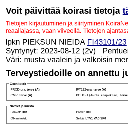
Voit päivittää koirasi tietoja
t
Tietojen kirjautuminen ja siirtyminen KoiraN
reaaliajassa, vaan viiveellä. Tietojen ajant
lpkn PIEKSUN NIEIDA
FI43101/23
Syntynyt: 2023-08-12 (2v) Pentuei
Väri: musta vaalein ja valkoisin me
Terveystiedoille on annettu j
Geenitestit
PRCD-pra:
terve (A)
IFT122-pra:
terve (A)
CMR:
terve (A)
POU1F1 (Aivolis. kääpiökasv.):
terve
Nivelet ja luusto
Lonkat:
B/B
Polvet:
0/0
Olkanivelet:
Selkä:
LTV1 VA0 SP0