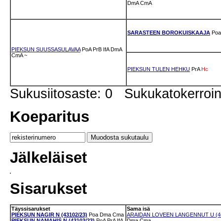
DmA
CmA
SARASTEEN BOROKUISKAAJA
Poa
PIEKSUN SUUSSASULAVAA
PoA
PrB
IfA
DmA
CmA
~
PIEKSUN TULEN HEHKU
PrA
Hc
Sukusiitosaste: 0 Sukukatokerro
Koeparitus
Jälkeläiset
Sisarukset
Täyssisarukset
Sama isä
PIEKSUN NAGIR N (43102/23)
Poa
Dma
Cma
ARAIDAN LOVEEN LANGENNUT U (46
PIEKSUN NAMAHIS N (43103/23)
PoA
PrA
IfA
Dma
Cma