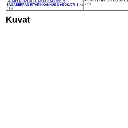
RAIIKAS LIHKOLAS LEKSU U (
SAGABERRAN ROUTAMAA U (43089/07)
1 kpl
SAGABERRAN RITARINKANNUS U (43091/07)
✝
Ka
5 kpl
Kuvat