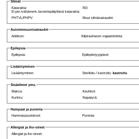
Silmät
Katarakta:
RD:
Ei per./vähämerk./avoin/epäilyttävä katarakta:
PHTVL/PHPV:
Muut silmäsairaudet:
Autoimmuunisairaudet
Addison:
Kilpirauhasen vajaatoiminta:
Epilepsia
Epilepsia:
Epileptistyyppiset:
Lisääntyminen
Lisääntyminen:
Steriloitu / kastroitu:
kastroitu
Sisäelimet yms.
Maksa:
Keuhkot:
Kurkku:
Napatyrä:
Hampaat ja purenta
Hammaspuutokset:
Purenta:
Allergiat ja iho-oireet
Allergiat ja iho-oireet: