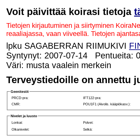
Voit päivittää koirasi tietoja
t
Tietojen kirjautuminen ja siirtyminen KoiraN
reaaliajassa, vaan viiveellä. Tietojen ajant
lpku SAGABERRAN RIIMUKIVI
FI
Syntynyt: 2007-07-14 Pentueita: 0
Väri: musta vaalein merkein
Terveystiedoille on annettu j
Geenitestit
PRCD-pra:
IFT122-pra:
CMR:
POU1F1 (Aivolis. kääpiökasv.):
Nivelet ja luusto
Lonkat:
Polvet:
Olkanivelet:
Selkä: