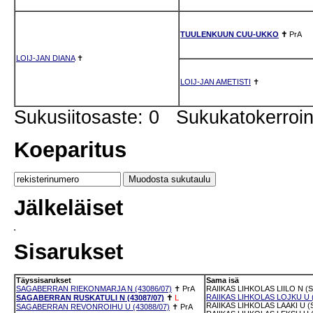
TUULENKUUN CUU-UKKO
✝
PrA
LOIJ-JAN DIANA
✝
LOIJ-JAN AMETISTI
✝
Sukusiitosaste: 0 Sukukatokerro
Koeparitus
Jälkeläiset
Sisarukset
Täyssisarukset
Sama isä
SAGABERRAN RIEKONMARJA N (43086/07)
✝
PrA
RAIIKAS LIHKOLAS LIILO N (S
RAIIKAS LIHKOLAS LOJKU U (
SAGABERRAN RUSKATULI N (43087/07)
✝
L
RAIIKAS LIHKOLAS LAAKI U (
SAGABERRAN REVONROIHU U (43088/07)
✝
PrA