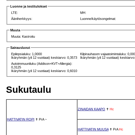
Luonne ja testitulokset
LTE:
MH:
Ääniherkkyys:
Luonne/käytösongelmat:
Muuta
Muuta: Kastroitu
Sairausluvut
Epilepsialuku: 1,0000
Kilpirauhasen vajaatoimintaluku: 0,00
Ikäryhmän (yli 12 vuotiaat) keskiarvo: 0,3573
Ikäryhmän (yli 12 vuotiaat) keskiarvo
Autoimmuuniluku (Addison+KVT+Allergia):
0,3125
Ikäryhmän (yli 12 vuotiaat) keskiarvo: 0,6010
Sukutaulu
ZINAIDAN KAAPO
✝
Hc
HATTIVATIN ROPI
✝
PrA
~
HATTIVATIN MUUSA
✝
PrA
Hc