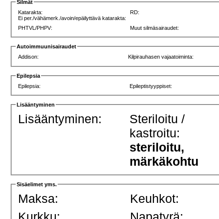
Silmät
Katarakta:
RD:
Ei per./vähämerk./avoin/epäilyttävä katarakta:
PHTVL/PHPV:
Muut silmäsairaudet:
Autoimmuunisairaudet
Addison:
Kilpirauhasen vajaatoiminta:
Epilepsia
Epilepsia:
Epileptistyyppiset:
Lisääntyminen
Lisääntyminen:
Steriloitu /
kastroitu:
steriloitu,
märkäkohtu
Sisäelimet yms.
Maksa:
Keuhkot:
Kurkku:
Napatyrä: