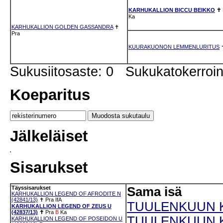
KARHUKALLION BICCU BEIKKO
✝
Ka
KARHUKALLION GOLDEN GASSANDRA
✝
Pra
KUURAKUONON LEMMENLURITUS
Sukusiitosaste: 0 Sukukatokerro
Koeparitus
Jälkeläiset
Sisarukset
Täyssisarukset
Sama isä
KARHUKALLION LEGEND OF AFRODITE N
(42841/13)
✝
Pra
IfA
TUULENKUUN K
KARHUKALLION LEGEND OF ZEUS U
(42837/13)
✝
Pra
B
Ka
TUULENKUUN KA
KARHUKALLION LEGEND OF POSEIDON U