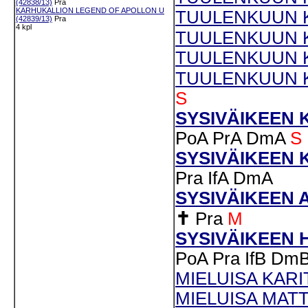
(42838/13)
Pra
KARHUKALLION LEGEND OF APOLLON U
TUULENKUUN KE
(42839/13)
Pra
4 kpl
TUULENKUUN K
TUULENKUUN K
TUULENKUUN KU
S
SYSIVÄIKEEN K
PoA
PrA
DmA
S
SYSIVÄIKEEN K
Pra
IfA
DmA
SYSIVÄIKEEN 
✝
Pra
M
SYSIVÄIKEEN 
PoA
Pra
IfB
Dm
MIELUISA KARIT
MIELUISA MATT