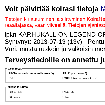
Voit päivittää koirasi tietoja
t
Tietojen kirjautuminen ja siirtyminen KoiraN
reaaliajassa, vaan viiveellä. Tietojen ajant
lpkn KARHUKALLION LEGEND O
Syntynyt: 2013-07-19 (13v) Pentue
Väri: musta ruskein ja valkoisin me
Terveystiedoille on annettu j
Geenitestit
PRCD-pra:
vanh. perusteella terve (a)
IFT122-pra:
terve (A)
CMR:
POU1F1 (Aivolis. kääpiökasv.):
Nivelet ja luusto
Lonkat:
B/B
Polvet:
0/0
Olkanivelet:
Selkä: