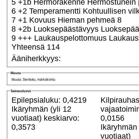
5 +1b Hermorakenne Hermostunein 
6 +2 Temperamentti Kohtuullisen vi
7 +1 Kovuus Hieman pehmeä 8
8 +2b Luoksepäästävyys Luoksepääs
9 +++ Laukauspelottomuus Laukau
Yhteensä 114
Ääniherkkyys:
Muuta
Muuta: Steriloitu, märkäkohtu
Sairausluvut
Epilepsialuku: 0,4219
Kilpirauha
Ikäryhmän (yli 12
vajaatoimi
vuotiaat) keskiarvo:
0,0156
0,3573
Ikäryhmän 
vuotiaat)