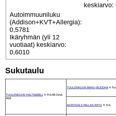
keskiarvo:
Autoimmuuniluku
(Addison+KVT+Allergia):
0,5781
Ikäryhmän (yli 12
vuotiaat) keskiarvo:
0,6010
Sukutaulu
TUULENKUUN BIKKU-BUDDHA
✝
Pr
TUULENKUUN HALTIAMIELI
✝
PrA
IfB
DmA
AkB
AGRODALS PALLAS-RIITU
✝
PrA