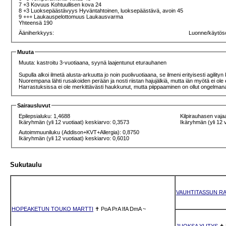
7 +3 Kovuus Kohtuullisen kova 24
8 +3 Luoksepäästävyys Hyväntahtoinen, luoksepäästävä, avoin 45
9 +++ Laukauspelottomuus Laukausvarma
Yhteensä 190
Ääniherkkyys:
Luonne/käytös
Muuta
Muuta: kastroitu 3-vuotiaana, syynä laajentunut eturauhanen
Supulla alkoi ilmetä alusta-arkuutta jo noin puolivuotiaana, se ilmeni erityisesti agil
Nuorempana lähti rusakoiden perään ja nosti riistan hajujälkiä, mutta iän myötä ei o
Harrastuksissa ei ole merkittävästi haukkunut, mutta piippaaminen on ollut ongelma
Sairausluvut
Epilepsialuku: 1,4688
Kilpirauhasen vaja
Ikäryhmän (yli 12 vuotiaat) keskiarvo: 0,3573
Ikäryhmän (yli 12 
Autoimmuuniluku (Addison+KVT+Allergia): 0,8750
Ikäryhmän (yli 12 vuotiaat) keskiarvo: 0,6010
Sukutaulu
VAUHTITASSUN RA
HOPEAKETUN TOUKO MARTTI
✝
PoA
PrA
IfA
DmA
~
JUOKSA YLITYS
✝