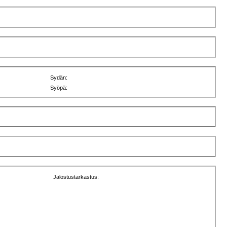
Sydän:
Syöpä:
Jalostustarkastus: