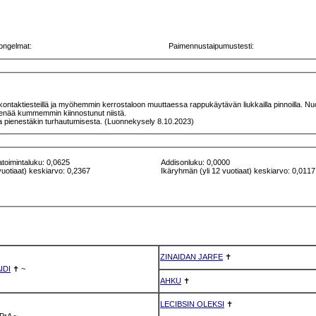
ongelmat:
Paimennustaipumustesti:
ityn kontaktiesteillä ja myöhemmin kerrostaloon muuttaessa rappukäytävän liukkailla pinnoilla. N
le enää kummemmin kiinnostunut niistä.
na pienestäkin turhautumisesta. (Luonnekysely 8.10.2023)
atoimintaluku: 0,0625
Addisonluku: 0,0000
vuotiaat) keskiarvo: 0,2367
Ikäryhmän (yli 12 vuotiaat) keskiarvo: 0,0117
ZINAIDAN JARFE
✝
IDI
✝
~
AHKU
✝
LECIBSIN OLEKSI
✝
PrA
~