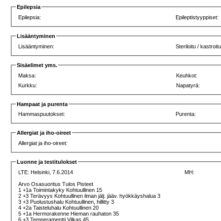
Epilepsia
Epilepsia:
Epileptistyyppiset:
Lisääntyminen
Lisääntyminen:
Steriloitu / kastroit
Sisäelimet yms.
Maksa:
Keuhkot:
Kurkku:
Napatyrä:
Hampaat ja purenta
Hammaspuutokset:
Purenta:
Allergiat ja iho-oireet
Allergiat ja iho-oireet:
Luonne ja testitulokset
LTE:
Helsinki, 7.6.2014
MH:
Arvo Osasuoritus Tulos Pisteet
1 +1a Toimintakyky Kohtuullinen 15
2 +3 Terävyys Kohtuullinen ilman jälj. jääv. hyökkäyshalua 3
3 +3 Puolustushalu Kohtuullinen, hillitty 3
4 +2a Taisteluhalu Kohtuullinen 20
5 +1a Hermorakenne Hieman rauhaton 35
6 +3 Temperamentti Vilkas 45