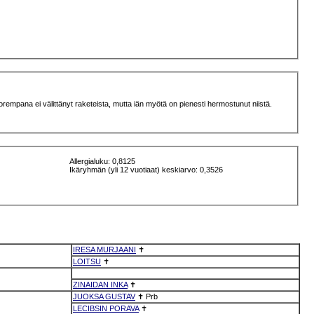
uorempana ei välittänyt raketeista, mutta iän myötä on pienesti hermostunut niistä.
Allergialuku: 0,8125
Ikäryhmän (yli 12 vuotiaat) keskiarvo: 0,3526
IRESA MURJAANI
✝
LOITSU
✝
ZINAIDAN INKA
✝
JUOKSA GUSTAV
✝
Prb
LECIBSIN PORAVA
✝