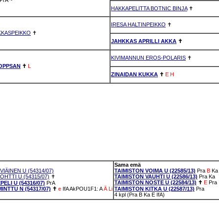
HAKKAPELITTA BOTNIC BINJA
✝
IRESA HALTINPEIKKO
✝
KKASPEIKKO
✝
JAHKKAS APRILLI AKKA
✝
KIVIMANNUN EROS-POLARIS
✝
OPPSAN
✝
L
ZINAIDAN KUKKA
✝
E
H
Sama emä
ÄINEN U (54314/07)
TAIMISTON VOIMA U (22585/13)
Pra
B
Ka
TTI U (54315/07)
✝
TAIMISTON VAUHTI U (22586/13)
Pra
Ka
TAIMISTON NOSTE U (22584/13)
✝
E
Pra
LI U (54316/07)
PrA
NTTU N (54317/07)
✝
e
IfA
AkPOU1F1: A
Ä
Li
TAIMISTON KITKA U (22587/13)
Pra
4 kpl (Pra B Ka E IfA)