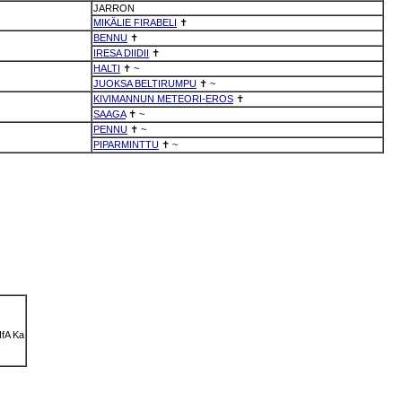
JARRON
MIKÄLIE FIRABELI
✝
BENNU
✝
IRESA DIIDII
✝
HALTI
✝
~
JUOKSA BELTIRUMPU
✝
~
KIVIMANNUN METEORI-EROS
✝
SAAGA
✝
~
PENNU
✝
~
PIPARMINTTU
✝
~
IfA
Ka