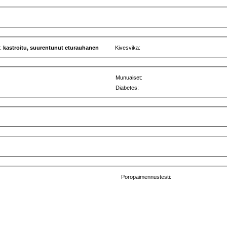
u:
kastroitu, suurentunut eturauhanen
Kivesvika:
Munuaiset:
Diabetes:
Poropaimennustesti: