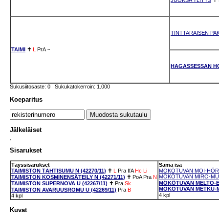
TINTTARAISEN PA
TAIMI
✝
L
PrA
~
HAGASSESSAN H
Sukusiitosaste: 0 Sukukatokerroin: 1.000
Koeparitus
Jälkeläiset
Sisarukset
Täyssisarukset
Sama isä
TAIMISTON TÄHTISUMU N (42270/11)
✝
L
Pra
IfA
Hc
Li
MÖKÖTUVAN MOI-HÖRVI
MÖKÖTUVAN MIRO-MUOH
TAIMISTON KOSMINENSÄTEILY N (42271/11)
✝
PoA
Pra
N
MÖKÖTUVAN MELTO-EPE
TAIMISTON SUPERNOVA U (42267/11)
✝
Pra
Sk
MÖKÖTUVAN METKU-MI
TAIMISTON AVARUUSROMU U (42269/11)
Pra
B
4 kpl
4 kpl
Kuvat