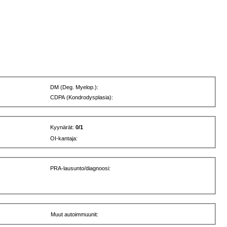
DM (Deg. Myelop.):
CDPA (Kondrodysplasia):
Kyynärät:
0/1
OI-kantaja:
PRA-lausunto/diagnoosi:
Muut autoimmuunit: