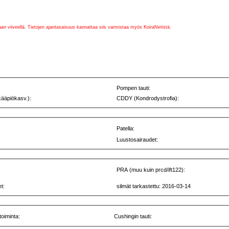
vaan viiveellä. Tietojen ajantasaisuus kannattaa siis varmistaa myös KoiraNetistä.
Pompen tauti:
kääpiökasv.):
CDDY (Kondrodystrofia):
Patella:
Luustosairaudet:
PRA (muu kuin prcd/ift122):
t:
silmät tarkastettu: 2016-03-14
toiminta:
Cushingin tauti: