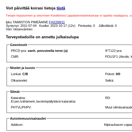
Voit päivittää koirasi tietoja
tästä
Tietojen kirjautuminen ja siirtyminen KoiraNetistä Lappalaiskoiratietokantaan ei tapahdu reaaliajassa, 
lpku TAIMISTON PIMEÄAINE
FI42268/11
Syntynyt: 2011-07-04 Kuollut: 2023-10-17 (12v) Pentueita: 0 Jälkeläisiä: 0
Väri: riistanvärinen
Terveystiedoille on annettu julkaisulupa
Geenitestit
PRCD-pra:
vanh. perusteella terve (a)
IFT122-pra:
CMR:
POU1F1 (Aivolis. 
Nivelet ja luusto
Lonkat:
C/B
Polvet:
0/0
Olkanivelet:
Selkä:
Silmät
Katarakta:
RD:
Ei per./vähämerk./avoin/epäilyttävä katarakta:
PHTVL/PHPV:
Muut silmäsairaude
Autoimmuunisairaudet
Addison:
Kilpirauhasen vajaa