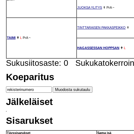
JUOKSA YLITYS
✝
PrA
~
TINTTARAISEN PAKKASPEIKKO
✝
TAIMI
✝
L
PrA
~
HAGASSESSAN HOPPSAN
✝
L
Sukusiitosaste: 0 Sukukatokerro
Koeparitus
Jälkeläiset
Sisarukset
Täyssisarukset
Sama isä