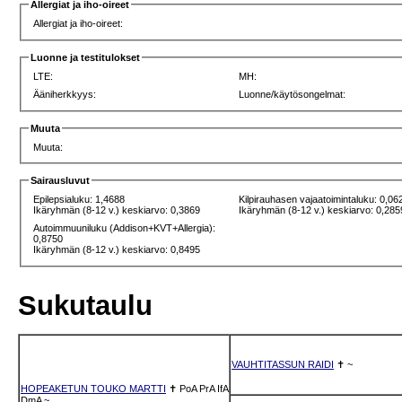
Allergiat ja iho-oireet
Allergiat ja iho-oireet:
Luonne ja testitulokset
LTE:
MH:
Ääniherkkyys:
Luonne/käytösongelmat:
Muuta
Muuta:
Sairausluvut
Epilepsialuku: 1,4688
Kilpirauhasen vajaatoimintaluku: 0,06
Ikäryhmän (8-12 v.) keskiarvo: 0,3869
Ikäryhmän (8-12 v.) keskiarvo: 0,285
Autoimmuuniluku (Addison+KVT+Allergia):
0,8750
Ikäryhmän (8-12 v.) keskiarvo: 0,8495
Sukutaulu
VAUHTITASSUN RAIDI
✝
~
HOPEAKETUN TOUKO MARTTI
✝
PoA
PrA
IfA
DmA
~