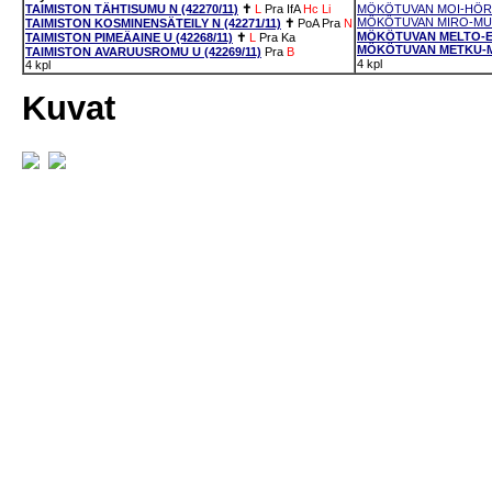
TAIMISTON TÄHTISUMU N (42270/11)
✝
L
Pra
IfA
Hc
Li
MÖKÖTUVAN MOI-HÖRVI
MÖKÖTUVAN MIRO-MUOH
TAIMISTON KOSMINENSÄTEILY N (42271/11)
✝
PoA
Pra
N
MÖKÖTUVAN MELTO-EPE
TAIMISTON PIMEÄAINE U (42268/11)
✝
L
Pra
Ka
MÖKÖTUVAN METKU-MI
TAIMISTON AVARUUSROMU U (42269/11)
Pra
B
4 kpl
4 kpl
Kuvat