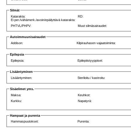
Silmät
Katarakta:
RD:
Ei per./vähämerk./avoin/epäilyttävä katarakta:
PHTVL/PHPV:
Muut silmäsairaudet:
Autoimmuunisairaudet
Addison:
Kilpirauhasen vajaatoiminta:
Epilepsia
Epilepsia:
Epileptistyyppiset:
Lisääntyminen
Lisääntyminen:
Steriloitu / kastroitu:
Sisäelimet yms.
Maksa:
Keuhkot:
Kurkku:
Napatyrä:
Hampaat ja purenta
Hammaspuutokset:
Purenta: