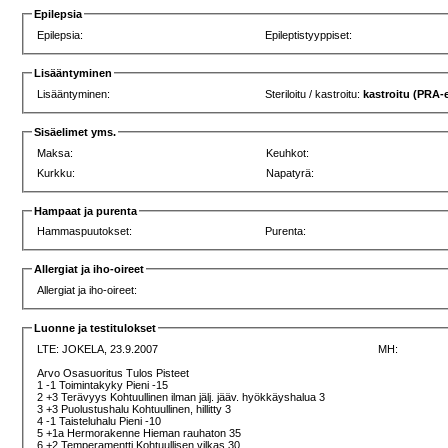
Epilepsia
Epilepsia:
Epileptistyyppiset:
Lisääntyminen
Lisääntyminen:
Steriloitu / kastroitu:
kastroitu (PRA-e
Sisäelimet yms.
Maksa:
Keuhkot:
Kurkku:
Napatyrä:
Hampaat ja purenta
Hammaspuutokset:
Purenta:
Allergiat ja iho-oireet
Allergiat ja iho-oireet:
Luonne ja testitulokset
LTE:
JOKELA, 23.9.2007
MH:
Arvo Osasuoritus Tulos Pisteet
1 -1 Toimintakyky Pieni -15
2 +3 Terävyys Kohtuullinen ilman jälj. jääv. hyökkäyshalua 3
3 +3 Puolustushalu Kohtuullinen, hillitty 3
4 -1 Taisteluhalu Pieni -10
5 +1a Hermorakenne Hieman rauhaton 35
6 +2 Temperamentti Kohtuullisen vilkas 30