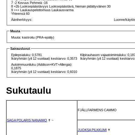
7 -2 Kovuus Pehmeä -16
8 +2b Luoksepäästävyys Luoksepäästävä, hieman pidättyväinen 30
9 +++ Laukauspelottomuus Laukausvarma
Yhteensä 60
Ääniherkkyys:
Luonne/käytö
Muuta
Muuta: kastroitu (PRA-epäily)
Sairausluvut
Epilepsialuku: 0,5781
Kilpirauhasen vajaatoimintaluku: 0,18
Ikäryhmän (yli 12 vuotiaat) keskiarvo: 0,3573
Ikäryhmän (yli 12 vuotiaat) keskiarvo
Autoimmuuniluku (Addison+KVT+Allergia):
0,1875
Ikäryhmän (yli 12 vuotiaat) keskiarvo: 0,6010
Sukutaulu
FJÄLLFARMENS CAMMO
SAGA POLARIS NANAIMO
✝
~
JUOKSA PILKKUMI
✝