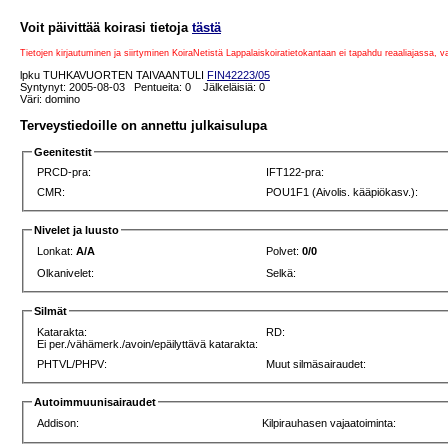
Voit päivittää koirasi tietoja
tästä
Tietojen kirjautuminen ja siirtyminen KoiraNetistä Lappalaiskoiratietokantaan ei tapahdu reaaliajassa, 
lpku TUHKAVUORTEN TAIVAANTULI
FIN42223/05
Syntynyt: 2005-08-03 Pentueita: 0 Jälkeläisiä: 0
Väri: domino
Terveystiedoille on annettu julkaisulupa
Geenitestit
PRCD-pra:
IFT122-pra:
CMR:
POU1F1 (Aivolis. kääpiökasv.):
Nivelet ja luusto
Lonkat:
A/A
Polvet:
0/0
Olkanivelet:
Selkä:
Silmät
Katarakta:
RD:
Ei per./vähämerk./avoin/epäilyttävä katarakta:
PHTVL/PHPV:
Muut silmäsairaudet:
Autoimmuunisairaudet
Addison:
Kilpirauhasen vajaatoiminta: