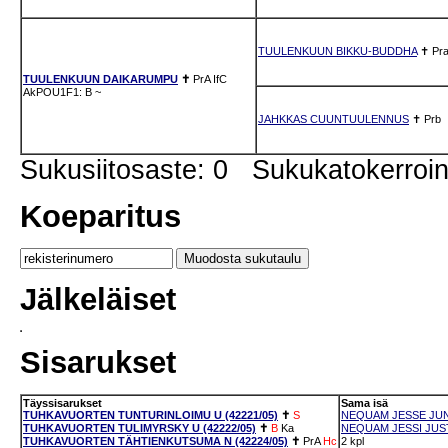
TUULENKUUN BIKKU-BUDDHA
✝
Pr
TUULENKUUN DAIKARUMPU
✝
PrA
IfC
AkPOU1F1: B
~
JAHKKAS CUUNTUULENNUS
✝
Prb
Sukusiitosaste: 0 Sukukatokerro
Koeparitus
Jälkeläiset
Sisarukset
Täyssisarukset
Sama isä
TUHKAVUORTEN TUNTURINLOIMU U (42221/05)
✝
S
NEQUAM JESSE JUN
TUHKAVUORTEN TULIMYRSKY U (42222/05)
✝
B
Ka
NEQUAM JESSI JUSTI
TUHKAVUORTEN TÄHTIENKUTSUMA N (42224/05)
✝
PrA
Hc
2 kpl