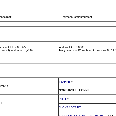
ongelmat:
Paimennustaipumustesti:
atoimintaluku: 0,1875
Addisonluku: 0,0000
vuotiaat) keskiarvo: 0,2367
Ikäryhmän (yli 12 vuotiaat) keskiarvo: 0,0117
TSAHPE
✝
CAMMO
NORDARVETS BONNIE
PIETI
✝
✝
JUOKSA DESIBELI
✝