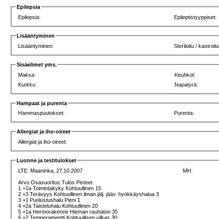
Epilepsia
Epilepsia:
Epileptistyyppiset:
Lisääntyminen
Lisääntyminen:
Steriloitu / kastroit
Sisäelimet yms.
Maksa:
Keuhkot:
Kurkku:
Napatyrä:
Hampaat ja purenta
Hammaspuutokset:
Purenta:
Allergiat ja iho-oireet
Allergiat ja iho-oireet:
Luonne ja testitulokset
LTE:
Maaninka, 27.10.2007
MH:
Arvo Osasuoritus Tulos Pisteet
1 +1a Toimintakyky Kohtuullinen 15
2 +3 Terävyys Kohtuullinen ilman jälj. jääv. hyökkäyshalua 3
3 +1 Puolustushalu Pieni 1
4 +2a Taisteluhalu Kohtuullinen 20
5 +1a Hermorakenne Hieman rauhaton 35
6 +2 Temperamentti Kohtuullisen vilkas 30