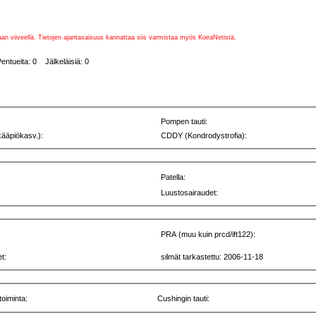
vaan viiveellä. Tietojen ajantasaisuus kannattaa siis varmistaa myös KoiraNetistä.
entueita: 0 Jälkeläisiä: 0
Pompen tauti:
kääpiökasv.):
CDDY (Kondrodystrofia):
Patella:
Luustosairaudet:
PRA (muu kuin prcd/ift122):
t:
silmät tarkastettu: 2006-11-18
toiminta:
Cushingin tauti: