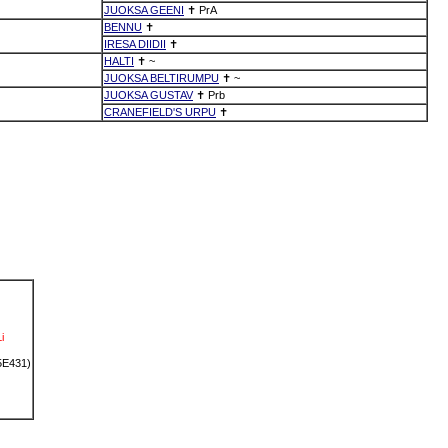
JUOKSA GEENI
✝
PrA
BENNU
✝
IRESA DIIDII
✝
HALTI
✝
~
JUOKSA BELTIRUMPU
✝
~
JUOKSA GUSTAV
✝
Prb
CRANEFIELD'S URPU
✝
i
5E431)