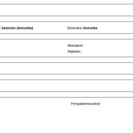
u:
kastroitu (kivesvika)
Kivesvika:
kivesvika
Munuaiset:
Diabetes:
Poropaimennustesti: