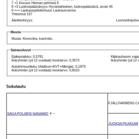
7 +1 Kovuus Hieman pehmeä 8
8 +3 Luoksepäästävyys Hyväntahtoinen, luoksepäästävä, avoin 45
9 +++ Laukauspelottomuus Laukausvarma
Yhteensä 157
Ääniherkkyys:
Luonne/käytös
Muuta
Muuta: Kivesvika, kastroitu.
Sairausluvut
Epilepsialuku: 0,5781
Kilpirauhasen vaja
Ikäryhmän (yli 12 vuotiaat) keskiarvo: 0,3573
Ikäryhmän (yli 12 
Autoimmuuniluku (Addison+KVT+Allergia): 0,1875
Ikäryhmän (yli 12 vuotiaat) keskiarvo: 0,6010
Sukutaulu
FJÄLLFARMENS 
SAGA POLARIS NANAIMO
✝
~
JUOKSA PILKKUMI