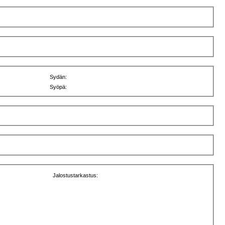
Sydän:
Syöpä:
Jalostustarkastus: