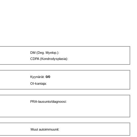
DM (Deg. Myelop.):
CDPA (Kondrodysplasia):
Kyynärät:
0/0
OI-kantaja:
PRA-lausunto/diagnoosi:
Muut autoimmuunit: