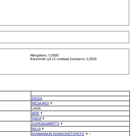
Allergialuku: 0,0000
Ikäryhmän (yli 12 vuotiaat) keskiarvo: 0,3526
ZIGGA
IRESA IRGI
✝
LAISA
SERI
✝
TAIGA
✝
JUOKSA AARETTI
✝
NILLA
✝
KIVIMANNUN KIVIKKOKETOPETO
✝
~