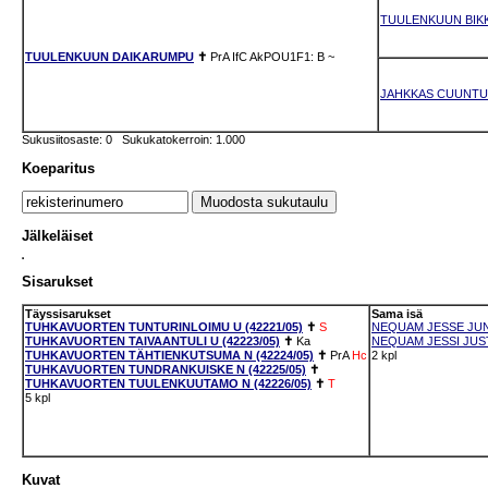
TUULENKUUN BIK
TUULENKUUN DAIKARUMPU
✝
PrA
IfC
AkPOU1F1: B
~
JAHKKAS CUUNT
Sukusiitosaste: 0 Sukukatokerroin: 1.000
Koeparitus
Jälkeläiset
Sisarukset
Täyssisarukset
Sama isä
TUHKAVUORTEN TUNTURINLOIMU U (42221/05)
✝
S
NEQUAM JESSE JUN
TUHKAVUORTEN TAIVAANTULI U (42223/05)
✝
Ka
NEQUAM JESSI JUSTI
TUHKAVUORTEN TÄHTIENKUTSUMA N (42224/05)
✝
PrA
Hc
2 kpl
TUHKAVUORTEN TUNDRANKUISKE N (42225/05)
✝
TUHKAVUORTEN TUULENKUUTAMO N (42226/05)
✝
T
5 kpl
Kuvat