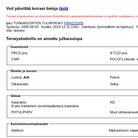
Voit päivittää koirasi tietoja
tästä
Tietojen kirjautuminen ja siirtyminen KoiraNetistä Lappalaiskoiratietokantaan ei tapahdu reaaliajassa, 
lpku TUHKAVUORTEN TULIMYRSKY
FIN42222/05
Syntynyt: 2005-08-03 Kuollut: 2019-12-11 (14v) (Vanhuus (luonnollinen tai lopetus)) P
Väri: domino
Terveystiedoille on annettu julkaisulupa
Geenitestit
PRCD-pra:
IFT122-pra:
CMR:
POU1F1 (Aivolis. 
Nivelet ja luusto
Lonkat:
A/A
Polvet:
Olkanivelet:
Selkä:
Silmät
Katarakta:
RD:
Ei per./vähämerk./avoin/epäilyttävä katarakta:
PHTVL/PHPV:
Muut silmäsairaude
Autoimmuunisairaudet
Addison:
Kilpirauhasen vajaa