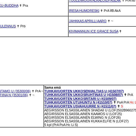
TUULENKUUN ALKALOIDI-ASLAK
✝
PrA
Ifb
KU-BUDDHA
✝
Pra
IRESA HUMORESKI
✝
PrA
IfB
AkA
JAHKKAS APRILLI AARO
✝
~
UULENNUS
✝
Prb
KIVIMANNUN ICE GRACE SUSA
✝
Sama emä
TAMO U (35300/06)
✝
PrA
~
TUHKAVUORTEN UKKOSENVALTIAS U (41507/07)
TUHKAVUORTEN UKKOSRUHTINAS U (41508/07)
✝
PrA
INA N (35301/06)
✝
~
TUHKAVUORTEN UKKOSRITARI U (41509/07)
TUHKAVUORTEN UTUHUNTU N (41510/07)
✝
PoA
PrA
Hc
L
TUHKAVUORTEN USVAHUURRE N (41511/07)
✝
S
AEGIRSSON ELSASSILAINEN SHADAII U (LOF2502B96027
AEGIRSSON ELSASSILAINEN KAAMOS U (LOF25)
AEGIRSSON ELSASSILAINEN ELWING N (LOF26)
AEGIRSSON ELSASSILAINEN KUKKA ELFIE N (LOF27)
5 kpl (PrA PoA Hc Li S)