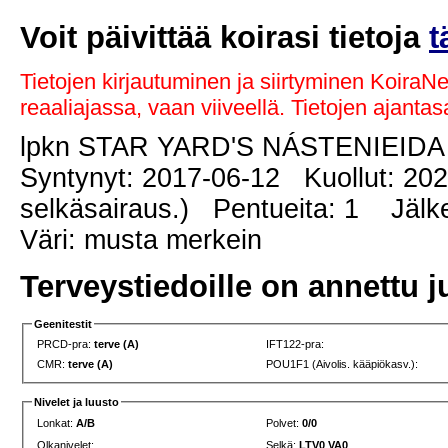
Voit päivittää koirasi tietoja
t
Tietojen kirjautuminen ja siirtyminen KoiraN
reaaliajassa, vaan viiveellä. Tietojen ajant
lpkn STAR YARD'S NÁSTENIEID
Syntynyt: 2017-06-12 Kuollut: 20
selkäsairaus.) Pentueita: 1 Jälkel
Väri: musta merkein
Terveystiedoille on annettu j
Geenitestit
PRCD-pra:
terve (A)
IFT122-pra:
CMR:
terve (A)
POU1F1 (Aivolis. kääpiökasv.):
Nivelet ja luusto
Lonkat:
A/B
Polvet:
0/0
Olkanivelet:
Selkä:
LTV0 VA0