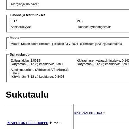
Allergiat ja iho-oireet:
Luonne ja testitulokset
LTE:
MH:
Ääniherkkyys:
Luonne/käytösongelmat:
Muuta
Muuta: Koiran tiedot ilmoitettu julkisiksi 23.7.2021, ei ilmoitettuja vikoja/sairauksia.
Sairausluvut
Epilepsialuku: 1,0313
Kilpirauhasen vajaatoimintaluku: 0,14
Ikäryhmän (8-12 v.) keskiarvo: 0,3869
Ikäryhmän (8-12 v.) keskiarvo: 0,285
Autoimmuuniluku (Addison+KVT+Allergia):
0,6406
Ikäryhmän (8-12 v.) keskiarvo: 0,8495
Sukutaulu
KISURAN KILKURA
✝
PILVIPOLUN HELLEHUIPPU
✝
Pob
~