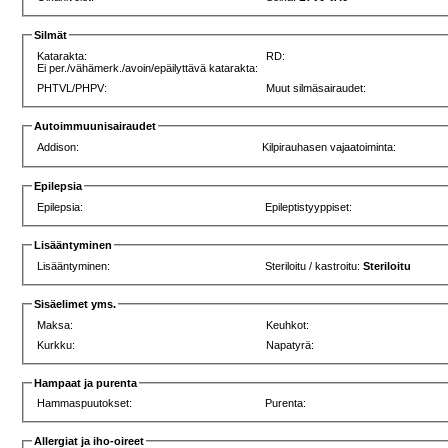
Silmät
Katarakta:
RD:
Ei per./vähämerk./avoin/epäilyttävä katarakta:
PHTVL/PHPV:
Muut silmäsairaudet:
Autoimmuunisairaudet
Addison:
Kilpirauhasen vajaatoiminta:
Epilepsia
Epilepsia:
Epileptistyyppiset:
Lisääntyminen
Lisääntyminen:
Steriloitu / kastroitu:
Steriloitu
Sisäelimet yms.
Maksa:
Keuhkot:
Kurkku:
Napatyrä:
Hampaat ja purenta
Hammaspuutokset:
Purenta:
Allergiat ja iho-oireet