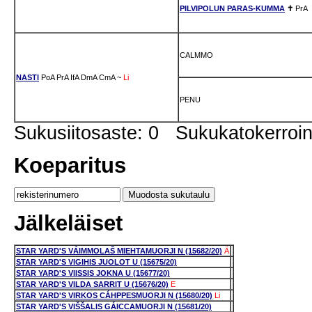
PILVIPOLUN PARAS-KUMMA
✝
PrA
CALMMO
NASTI
PoA
PrA
IfA
DmA
CmA
~
Li
PENU
Sukusiitosaste: 0 Sukukatokerro
Koeparitus
Jälkeläiset
STAR YARD'S VÁIMMOLAŠ MIEHTAMUORJI N (15682/20)
Ä
STAR YARD'S VIGIHIS JUOLOT U (15675/20)
STAR YARD'S VIISSIS JOKNA U (15677/20)
STAR YARD'S VILDA SARRIT U (15676/20)
E
STAR YARD'S VIRKOS CÁHPPESMUORJI N (15680/20)
Li
STAR YARD'S VIŠŠALIS GÁICCAMUORJI N (15681/20)