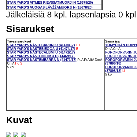
STAR YARD'S VITMES RIEVSSATMUORJI N (15679/20)
STAR YARD'S VUOGAS LÁVŽŽAMUORJI N (15678/20)
Jälkeläisiä 8 kpl, lapsenlapsia 0 kpl
Sisarukset
Täyssisarukset
Sama isä
STAR YARD'S NÁSTEBÁRDNI U (41470/17)
L
T
YÖMYÖHÄN HUIPPU-
STAR YARD'S NÁSTEBIEGGA U (41474/17)
B
DmA
CmA
STAR YARD'S NÁSTECALBMI U (41472/17)
POROPORVARIN JUS
STAR YARD'S NÁSTENIEHKU U (41469/17)
POROPORVARIN JUST
STAR YARD'S NÁSTEMEARRA N (41471/17)
PoA
PrA
IfA
DmA
POROPORVARIN JU
CmA
Hc
S
(37896/18)
5 kpl
POROPORVARIN JU
(37898/18)
Li
5 kpl
Kuvat