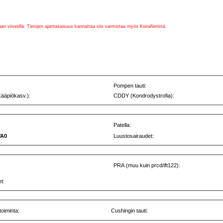
vaan viiveellä. Tietojen ajantasaisuus kannattaa siis varmistaa myös KoiraNetistä.
Pompen tauti:
kääpiökasv.):
CDDY (Kondrodystrofia):
Patella:
VA0
Luustosairaudet:
PRA (muu kuin prcd/ift122):
t:
toiminta:
Cushingin tauti: