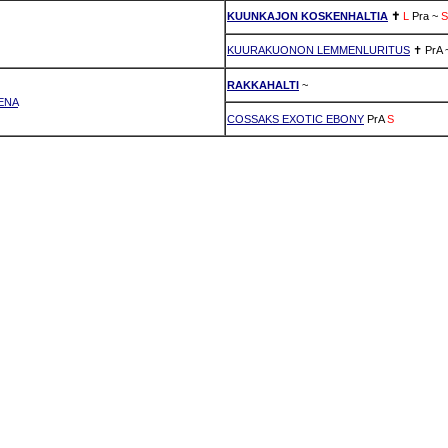
KUUNKAJON KOSKENHALTIA
✝
L
Pra
~
S
KUURAKUONON LEMMENLURITUS
✝
PrA
RAKKAHALTI
~
ENA
COSSAKS EXOTIC EBONY
PrA
S