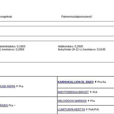
songelmat:
Paimennustaipumustesti:
atoimintaluku: 0,1563
Addisonluku: 0,2500
) keskiarvo: 0,2859
Ikäryhmän (8-12 v.) keskiarvo: 0,0145
KARHUKALLION EL ENZO
✝
Pra
Ka
UMI-PAPPA
✝
Pra
MIEHTEBIEKKA BIRGET
✝
PrA
NELIVEDON MARKIISI
✝
Pra
ÄINEN
Pra
~
LUMITURPA HERTTA
✝
PoA
PrA