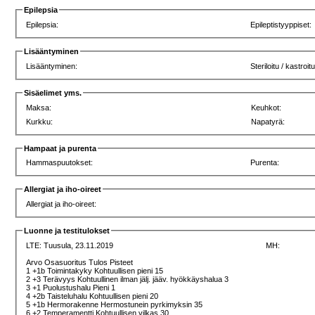
Epilepsia
Epilepsia:
Epileptistyyppiset:
Lisääntyminen
Lisääntyminen:
Steriloitu / kastroit
Sisäelimet yms.
Maksa:
Keuhkot:
Kurkku:
Napatyrä:
Hampaat ja purenta
Hammaspuutokset:
Purenta:
Allergiat ja iho-oireet
Allergiat ja iho-oireet:
Luonne ja testitulokset
LTE:
Tuusula, 23.11.2019
MH:
Arvo Osasuoritus Tulos Pisteet
1 +1b Toimintakyky Kohtuullisen pieni 15
2 +3 Terävyys Kohtuullinen ilman jälj. jääv. hyökkäyshalua 3
3 +1 Puolustushalu Pieni 1
4 +2b Taisteluhalu Kohtuullisen pieni 20
5 +1b Hermorakenne Hermostunein pyrkimyksin 35
6 +2 Temperamentti Kohtuullisen vilkas 30