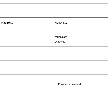
u:
Kastroitu
Kivesvika:
Munuaiset:
Diabetes:
Poropaimennustesti: