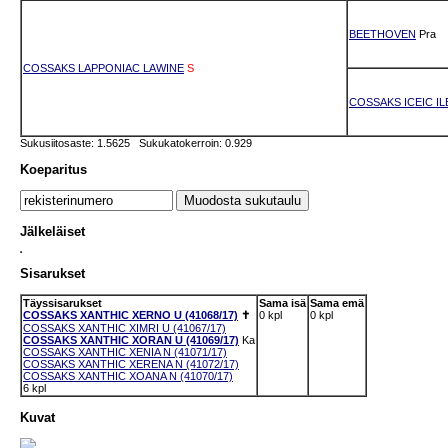
BEETHOVEN
Pra
COSSAKS LAPPONIAC LAWINE
S
COSSAKS ICEIC IL
Sukusiitosaste: 1.5625 Sukukatokerroin: 0.929
Koeparitus
Jälkeläiset
Sisarukset
Täyssisarukset
Sama isä
Sama emä
COSSAKS XANTHIC XERNO U (41068/17)
✝
0 kpl
0 kpl
COSSAKS XANTHIC XIMRI U (41067/17)
COSSAKS XANTHIC XORAN U (41069/17)
Ka
COSSAKS XANTHIC XENIA N (41071/17)
COSSAKS XANTHIC XERENA N (41072/17)
COSSAKS XANTHIC XOANA N (41070/17)
6 kpl
Kuvat