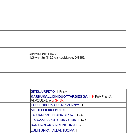
Allergialuku: 1,0469
Ikäryhmän (8-12 v.) keskiarvo: 0,5491
SITISUURPETO
✝
Pra
~
KARHUKALLION DUOTTARBIEGGA
✝
K
PoA
Pra
IfA
AkPOU1F1: A
Li
Sy
Sk
TUULENKUUN CUUNPIMENNYS
✝
MIEHTEBIEKKA DUTKI
✝
LAKKANEVAS BEANA BIRKA
✝
PrA
~
HAGASSESSAN BLING-BLING
✝
PrA
SAGA POLARIS NOUNOURS
✝
~
LUMITURPA HALLANTUOMA
✝