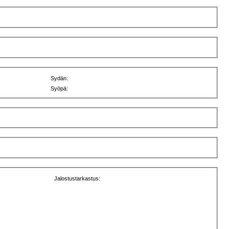
Sydän:
Syöpä:
Jalostustarkastus: