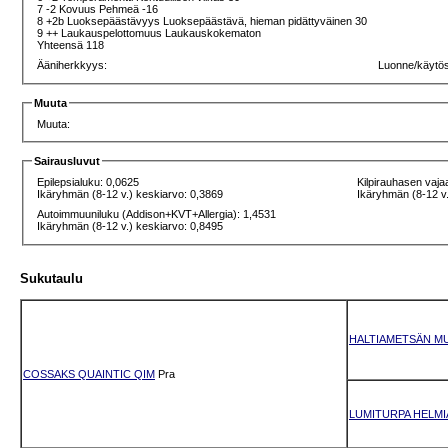
7 -2 Kovuus Pehmeä -16
8 +2b Luoksepäästävyys Luoksepäästävä, hieman pidättyväinen 30
9 ++ Laukauspelottomuus Laukauskokematon
Yhteensä 118
Ääniherkkyys:
Luonne/käytö
Muuta
Muuta:
Sairausluvut
Epilepsialuku: 0,0625
Kilpirauhasen vaja
Ikäryhmän (8-12 v.) keskiarvo: 0,3869
Ikäryhmän (8-12 v.
Autoimmuuniluku (Addison+KVT+Allergia): 1,4531
Ikäryhmän (8-12 v.) keskiarvo: 0,8495
Sukutaulu
HALTIAMETSÄN MU
COSSAKS QUAINTIC QIM
Pra
LUMITURPA HELMI