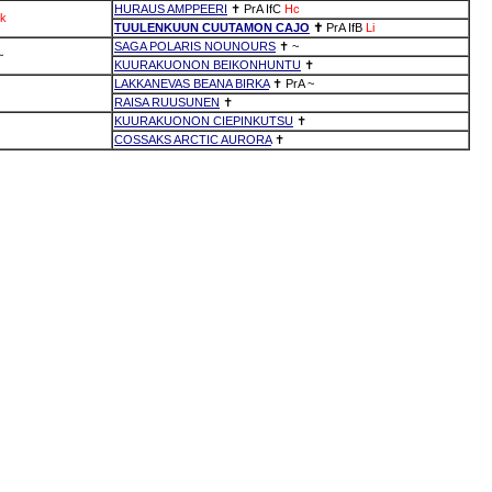
HURAUS AMPPEERI
✝
PrA
IfC
Hc
k
TUULENKUUN CUUTAMON CAJO
✝
PrA
IfB
Li
SAGA POLARIS NOUNOURS
✝
~
~
KUURAKUONON BEIKONHUNTU
✝
LAKKANEVAS BEANA BIRKA
✝
PrA
~
RAISA RUUSUNEN
✝
KUURAKUONON CIEPINKUTSU
✝
COSSAKS ARCTIC AURORA
✝