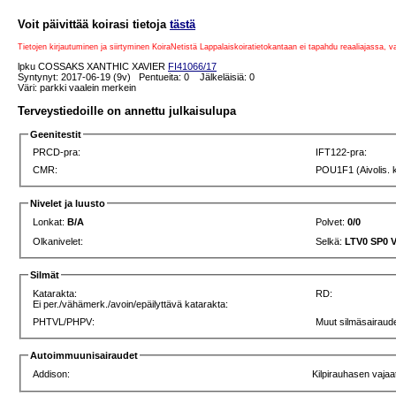
Voit päivittää koirasi tietoja
tästä
Tietojen kirjautuminen ja siirtyminen KoiraNetistä Lappalaiskoiratietokantaan ei tapahdu reaaliajassa, 
lpku COSSAKS XANTHIC XAVIER
FI41066/17
Syntynyt: 2017-06-19 (9v) Pentueita: 0 Jälkeläisiä: 0
Väri: parkki vaalein merkein
Terveystiedoille on annettu julkaisulupa
Geenitestit
PRCD-pra:
IFT122-pra:
CMR:
POU1F1 (Aivolis. 
Nivelet ja luusto
Lonkat:
B/A
Polvet:
0/0
Olkanivelet:
Selkä:
LTV0 SP0 
Silmät
Katarakta:
RD:
Ei per./vähämerk./avoin/epäilyttävä katarakta:
PHTVL/PHPV:
Muut silmäsairaude
Autoimmuunisairaudet
Addison:
Kilpirauhasen vajaa