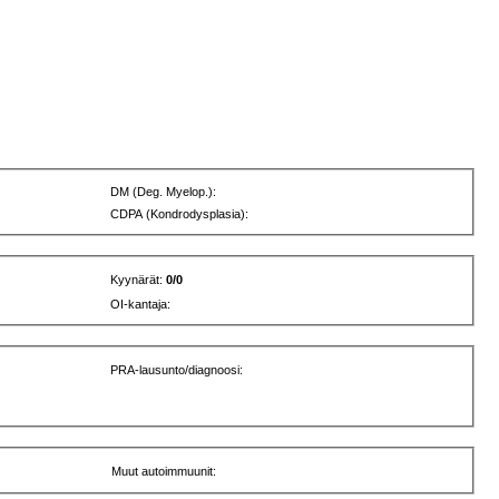
DM (Deg. Myelop.):
CDPA (Kondrodysplasia):
Kyynärät:
0/0
OI-kantaja:
PRA-lausunto/diagnoosi:
Muut autoimmuunit: