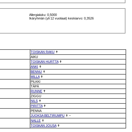
Allergialuku: 0,5000
Ikäryhmän (yli 12 vuotiaat) keskiarvo: 0,3526
TOISKAN RAKU
✝
AIKU
TOISKAN HURTTA
✝
ANKI
✝
BENNU
✝
MILLA
✝
PILKKI
TÄPÄ
RUNNE
✝
ZIGGU
NILS
✝
PIRITTA
✝
PENNA
JUOKSA BELTIRUMPU
✝
~
NALLE
✝
TOISKAN JOUSA
✝