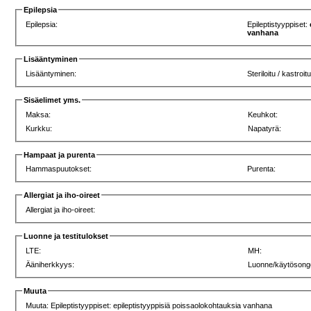
Epilepsia
Epilepsia:
Epileptistyyppiset:
vanhana
Lisääntyminen
Lisääntyminen:
Steriloitu / kastroitu
Sisäelimet yms.
Maksa:
Keuhkot:
Kurkku:
Napatyrä:
Hampaat ja purenta
Hammaspuutokset:
Purenta:
Allergiat ja iho-oireet
Allergiat ja iho-oireet:
Luonne ja testitulokset
LTE:
MH:
Ääniherkkyys:
Luonne/käytösong
Muuta
Muuta: Epileptistyyppiset: epileptistyyppisiä poissaolokohtauksia vanhana