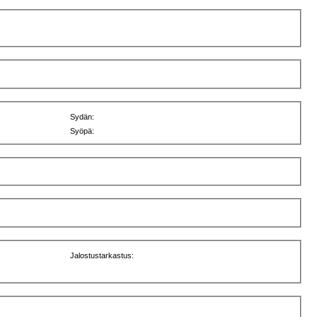
Sydän:
Syöpä:
Jalostustarkastus: