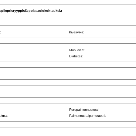
epileptistyyppisiä poissaolokohtauksia
:
Kivesvika:
Munuaiset:
Diabetes:
Poropaimennustesti:
elmat:
Paimennustaipumustesti: