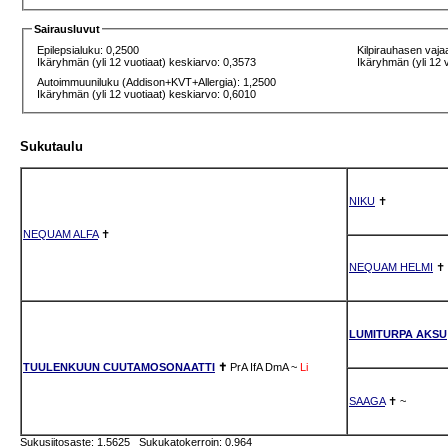
Sairausluvut
Epilepsialuku: 0,2500
Kilpirauhasen vaja
Ikäryhmän (yli 12 vuotiaat) keskiarvo: 0,3573
Ikäryhmän (yli 12 
Autoimmuuniluku (Addison+KVT+Allergia): 1,2500
Ikäryhmän (yli 12 vuotiaat) keskiarvo: 0,6010
Sukutaulu
NIKU
✝
NEQUAM ALFA
✝
NEQUAM HELMI
✝
LUMITURPA AKSU
TUULENKUUN CUUTAMOSONAATTI
✝
PrA
IfA
DmA
~
Li
SAAGA
✝
~
Sukusiitosaste: 1.5625 Sukukatokerroin: 0.964