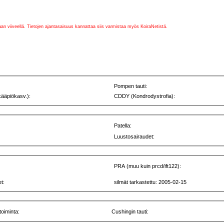
vaan viiveellä. Tietojen ajantasaisuus kannattaa siis varmistaa myös KoiraNetistä.
Pompen tauti:
kääpiökasv.):
CDDY (Kondrodystrofia):
Patella:
Luustosairaudet:
PRA (muu kuin prcd/ift122):
t:
silmät tarkastettu: 2005-02-15
toiminta:
Cushingin tauti: