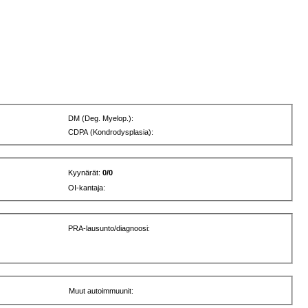
DM (Deg. Myelop.):
CDPA (Kondrodysplasia):
Kyynärät:
0/0
OI-kantaja:
PRA-lausunto/diagnoosi:
Muut autoimmuunit: