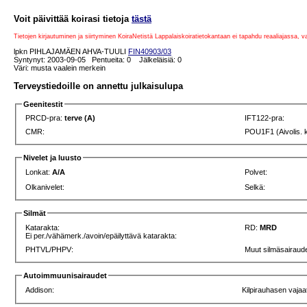
Voit päivittää koirasi tietoja
tästä
Tietojen kirjautuminen ja siirtyminen KoiraNetistä Lappalaiskoiratietokantaan ei tapahdu reaaliajassa, 
lpkn PIHLAJAMÄEN AHVA-TUULI
FIN40903/03
Syntynyt: 2003-09-05 Pentueita: 0 Jälkeläisiä: 0
Väri: musta vaalein merkein
Terveystiedoille on annettu julkaisulupa
Geenitestit
PRCD-pra:
terve (A)
IFT122-pra:
CMR:
POU1F1 (Aivolis. 
Nivelet ja luusto
Lonkat:
A/A
Polvet:
Olkanivelet:
Selkä:
Silmät
Katarakta:
RD:
MRD
Ei per./vähämerk./avoin/epäilyttävä katarakta:
PHTVL/PHPV:
Muut silmäsairaude
Autoimmuunisairaudet
Addison:
Kilpirauhasen vajaa