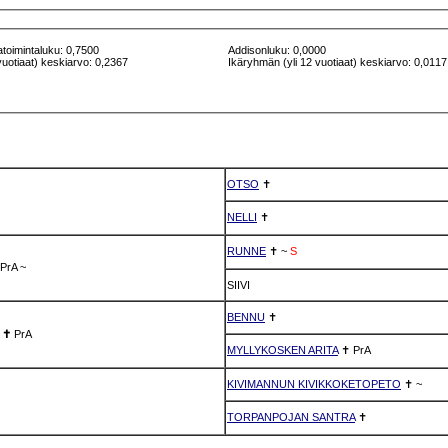
atoimintaluku: 0,7500
Addisonluku: 0,0000
vuotiaat) keskiarvo: 0,2367
Ikäryhmän (yli 12 vuotiaat) keskiarvo: 0,0117
OTSO
✝
NELLI
✝
RUNNE
✝
~
S
PrA
~
SIIVI
BENNU
✝
✝
PrA
MYLLYKOSKEN ARITA
✝
PrA
KIVIMANNUN KIVIKKOKETOPETO
✝
~
TORPANPOJAN SANTRA
✝