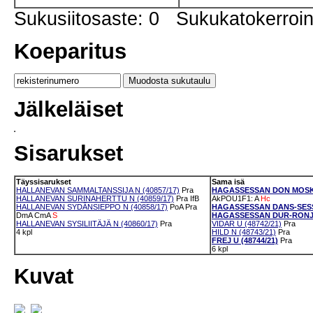
Sukusiitosaste: 0 Sukukatokerro
Koeparitus
Jälkeläiset
Sisarukset
Täyssisarukset
Sama isä
HALLANEVAN SAMMALTANSSIJA N (40857/17)
Pra
HAGASSESSAN DON MOSKU 
HALLANEVAN SURINAHERTTU N (40859/17)
Pra
IfB
AkPOU1F1: A
Hc
HALLANEVAN SYDÄNSIEPPO N (40858/17)
PoA
Pra
HAGASSESSAN DANS-SESSI 
DmA
CmA
S
HAGASSESSAN DUR-RONJA 
HALLANEVAN SYSILIITÄJÄ N (40860/17)
Pra
VIDAR U (48742/21)
Pra
4 kpl
HILD N (48743/21)
Pra
FREJ U (48744/21)
Pra
6 kpl
Kuvat