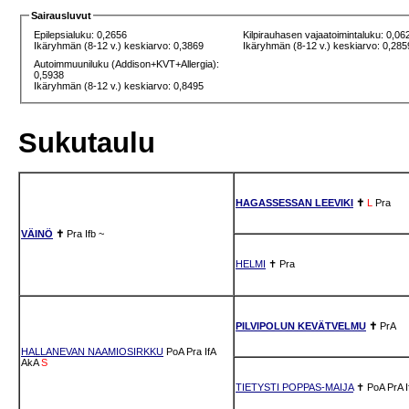
Sairausluvut
Epilepsialuku: 0,2656
Kilpirauhasen vajaatoimintaluku: 0,06
Ikäryhmän (8-12 v.) keskiarvo: 0,3869
Ikäryhmän (8-12 v.) keskiarvo: 0,285
Autoimmuuniluku (Addison+KVT+Allergia):
0,5938
Ikäryhmän (8-12 v.) keskiarvo: 0,8495
Sukutaulu
HAGASSESSAN LEEVIKI
✝
L
Pra
VÄINÖ
✝
Pra
Ifb
~
HELMI
✝
Pra
PILVIPOLUN KEVÄTVELMU
✝
PrA
HALLANEVAN NAAMIOSIRKKU
PoA
Pra
IfA
AkA
S
TIETYSTI POPPAS-MAIJA
✝
PoA
PrA
I