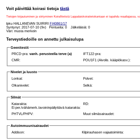
Voit päivittää koirasi tietoja
tästä
Tietojen kirjautuminen ja siirtyminen KoiraNetistä Lappalaiskoiratietokantaan ei tapahdu reaaliajassa, 
lpku HALLANEVAN SUIRIRI
FI40861/17
Syntynyt: 2017-07-10 (9v) Pentueita: 0 Jälkeläisiä: 0
Väri: musta merkein
Terveystiedoille on annettu julkaisulupa
Geenitestit
PRCD-pra:
vanh. perusteella terve (a)
IFT122-pra:
CMR:
POU1F1 (Aivolis. kääpiökasv.):
Nivelet ja luusto
Lonkat:
Polvet:
Olkanivelet:
Selkä:
Silmät
Katarakta:
RD:
Ei per./vähämerk./avoin/epäilyttävä katarakta:
PHTVL/PHPV:
Muut silmäsairaudet:
Autoimmuunisairaudet
Addison:
Kilpirauhasen vajaatoiminta: