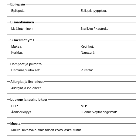
Epilepsia
Epilepsia:
Epileptistyyppiset:
Lisääntyminen
Lisääntyminen:
Steriloitu / kastroitu:
Sisäelimet yms.
Maksa:
Keuhkot:
Kurkku:
Napatyrä:
Hampaat ja purenta
Hammaspuutokset:
Purenta:
Allergiat ja iho-oireet
Allergiat ja iho-oireet:
Luonne ja testitulokset
LTE:
MH:
Ääniherkkyys:
Luonne/käytösongelmat:
Muuta
Muuta: Kivesvika, vain toinen kives laskeutunut