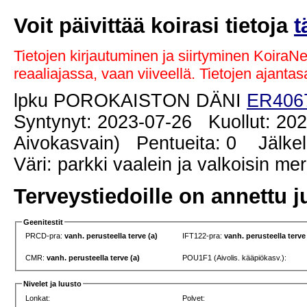
Voit päivittää koirasi tietoja
t
Tietojen kirjautuminen ja siirtyminen KoiraN
reaaliajassa, vaan viiveellä. Tietojen ajant
lpku POROKAISTON DÄNI
ER406
Syntynyt: 2023-07-26 Kuollut: 202
Aivokasvain) Pentueita: 0 Jälkelä
Väri: parkki vaalein ja valkoisin me
Terveystiedoille on annettu j
Geenitestit
PRCD-pra:
vanh. perusteella terve (a)
IFT122-pra:
vanh. perusteella terve
CMR:
vanh. perusteella terve (a)
POU1F1 (Aivolis. kääpiökasv.):
Nivelet ja luusto
Lonkat:
Polvet: