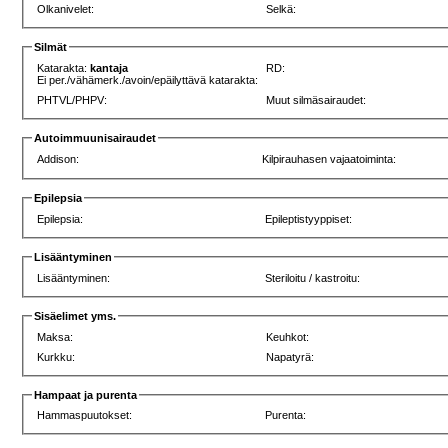
Olkanivelet:
Selkä:
Silmät
Katarakta:
kantaja
RD:
Ei per./vähämerk./avoin/epäilyttävä katarakta:
PHTVL/PHPV:
Muut silmäsairaudet:
Autoimmuunisairaudet
Addison:
Kilpirauhasen vajaatoiminta:
Epilepsia
Epilepsia:
Epileptistyyppiset:
Lisääntyminen
Lisääntyminen:
Steriloitu / kastroitu:
Sisäelimet yms.
Maksa:
Keuhkot:
Kurkku:
Napatyrä:
Hampaat ja purenta
Hammaspuutokset:
Purenta: