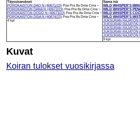
Täyssisarukset
Sama isä
POROKAISTON DAO N (40671/23)
Poa
Pra
Ifa
Dma
Cma
~
WILD WHISPER'S MINI 
POROKAISTON DANA N (40672/23)
Poa
Pra
Ifa
Dma
Cma
~
WILD WHISPER'S PENN
POROKAISTON DODO N (40673/23)
Poa
Pra
Ifa
Dma
Cma
~
WILD WHISPER'S COO
POROKAISTON DISA N (40674/23)
Poa
Pra
Ifa
Dma
Cma
~
WILD WHISPER'S MIST
4 kpl
JUKSURAN RAJATON R
JUKSURAN RAJATON R
JUKSURAN RAJATON R
JUKSURAN RAJATON R
JUKSURAN RAJATON RA
9 kpl
Kuvat
Koiran tulokset vuosikirjassa