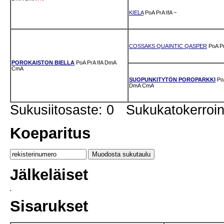
KIELA
PoA
PrA
IfA
~
COSSAKS QUAINTIC QASPER
PoA
P
POROKAISTON BIELLA
PoA
PrA
IfA
DmA
CmA
SUOPUNKITYTÖN POROPARKKI
Po
DmA
CmA
Sukusiitosaste: 0 Sukukatokerro
Koeparitus
Jälkeläiset
Sisarukset