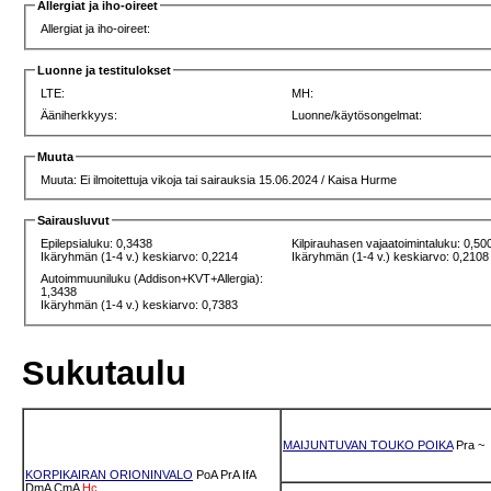
Allergiat ja iho-oireet
Allergiat ja iho-oireet:
Luonne ja testitulokset
LTE:
MH:
Ääniherkkyys:
Luonne/käytösongelmat:
Muuta
Muuta: Ei ilmoitettuja vikoja tai sairauksia 15.06.2024 / Kaisa Hurme
Sairausluvut
Epilepsialuku: 0,3438
Kilpirauhasen vajaatoimintaluku: 0,50
Ikäryhmän (1-4 v.) keskiarvo: 0,2214
Ikäryhmän (1-4 v.) keskiarvo: 0,2108
Autoimmuuniluku (Addison+KVT+Allergia):
1,3438
Ikäryhmän (1-4 v.) keskiarvo: 0,7383
Sukutaulu
MAIJUNTUVAN TOUKO POIKA
Pra
~
KORPIKAIRAN ORIONINVALO
PoA
PrA
IfA
DmA
CmA
Hc