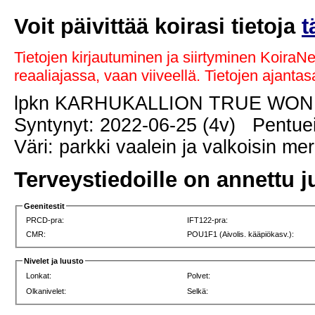
Voit päivittää koirasi tietoja
t
Tietojen kirjautuminen ja siirtyminen KoiraN
reaaliajassa, vaan viiveellä. Tietojen ajant
lpkn KARHUKALLION TRUE WO
Syntynyt: 2022-06-25 (4v) Pentuei
Väri: parkki vaalein ja valkoisin me
Terveystiedoille on annettu j
Geenitestit
PRCD-pra:
IFT122-pra:
CMR:
POU1F1 (Aivolis. kääpiökasv.):
Nivelet ja luusto
Lonkat:
Polvet:
Olkanivelet:
Selkä: