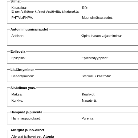
Silmät
Katarakta:
RD:
Ei per./vähämerk./avoin/epäilyttävä katarakta:
PHTVL/PHPV:
Muut silmäsairaudet:
Autoimmuunisairaudet
Addison:
Kilpirauhasen vajaatoiminta:
Epilepsia
Epilepsia:
Epileptistyyppiset:
Lisääntyminen
Lisääntyminen:
Steriloitu / kastroitu:
Sisäelimet yms.
Maksa:
Keuhkot:
Kurkku:
Napatyrä:
Hampaat ja purenta
Hammaspuutokset:
Purenta:
Allergiat ja iho-oireet
Allergiat ja iho-oireet:
Atopia