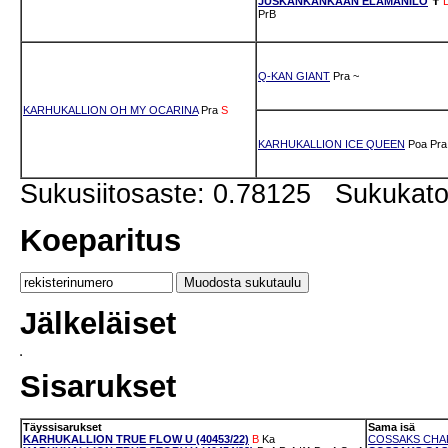
JUSKANKANKAAN ELÄMÄNILO
✝
PrB
Q-KAN GIANT
Pra
~
KARHUKALLION OH MY OCARINA
Pra
S
KARHUKALLION ICE QUEEN
Poa
Pra
Sukusiitosaste: 0.78125 Sukukat
Koeparitus
Jälkeläiset
Sisarukset
Täyssisarukset
Sama isä
KARHUKALLION TRUE FLOW U (40453/22)
B
Ka
COSSAKS CHAR