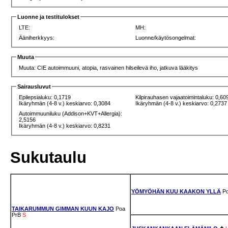
Luonne ja testitulokset
LTE:
MH:
Ääniherkkyys:
Luonne/käytösongelmat:
Muuta
Muuta: CIE autoimmuuni, atopia, rasvainen hilseilevä iho, jatkuva lääkitys
Sairausluvut
Epilepsialuku: 0,1719
Kilpirauhasen vajaatoimintaluku: 0,60
Ikäryhmän (4-8 v.) keskiarvo: 0,3084
Ikäryhmän (4-8 v.) keskiarvo: 0,2737
Autoimmuuniluku (Addison+KVT+Allergia):
2,5156
Ikäryhmän (4-8 v.) keskiarvo: 0,8231
Sukutaulu
YÖMYÖHÄN KUU KAAKON YLLÄ
P
TAIKARUMMUN GIMMAN KUUN KAJO
Poa
PrB
S