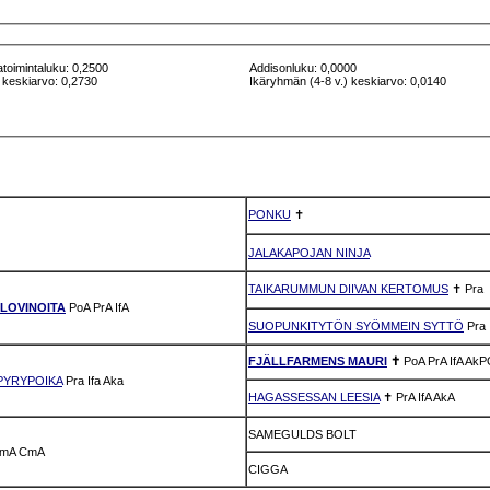
atoimintaluku: 0,2500
Addisonluku: 0,0000
 keskiarvo: 0,2730
Ikäryhmän (4-8 v.) keskiarvo: 0,0140
PONKU
✝
JALAKAPOJAN NINJA
TAIKARUMMUN DIIVAN KERTOMUS
✝
Pra
LOVINOITA
PoA
PrA
IfA
SUOPUNKITYTÖN SYÖMMEIN SYTTÖ
Pra
FJÄLLFARMENS MAURI
✝
PoA
PrA
IfA
AkP
PYRYPOIKA
Pra
Ifa
Aka
HAGASSESSAN LEESIA
✝
PrA
IfA
AkA
SAMEGULDS BOLT
mA
CmA
CIGGA