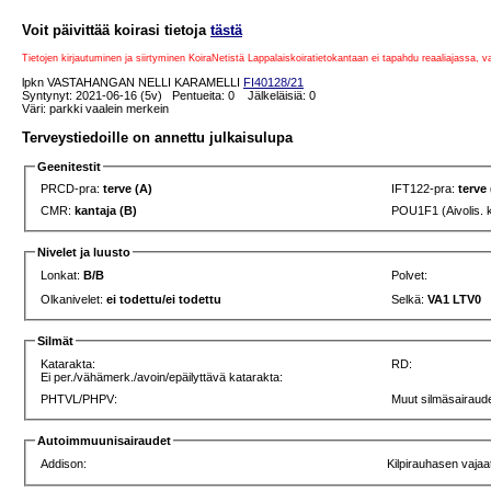
Voit päivittää koirasi tietoja
tästä
Tietojen kirjautuminen ja siirtyminen KoiraNetistä Lappalaiskoiratietokantaan ei tapahdu reaaliajassa, 
lpkn VASTAHANGAN NELLI KARAMELLI
FI40128/21
Syntynyt: 2021-06-16 (5v) Pentueita: 0 Jälkeläisiä: 0
Väri: parkki vaalein merkein
Terveystiedoille on annettu julkaisulupa
Geenitestit
PRCD-pra:
terve (A)
IFT122-pra:
terve
CMR:
kantaja (B)
POU1F1 (Aivolis. 
Nivelet ja luusto
Lonkat:
B/B
Polvet:
Olkanivelet:
ei todettu/ei todettu
Selkä:
VA1 LTV0
Silmät
Katarakta:
RD:
Ei per./vähämerk./avoin/epäilyttävä katarakta:
PHTVL/PHPV:
Muut silmäsairaude
Autoimmuunisairaudet
Addison:
Kilpirauhasen vajaa