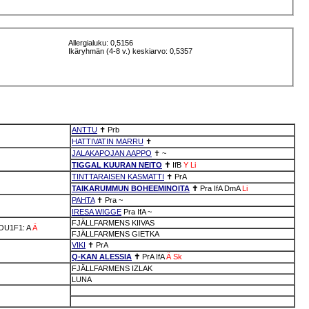
Allergialuku: 0,5156
Ikäryhmän (4-8 v.) keskiarvo: 0,5357
ANTTU
✝
Prb
HATTIVATIN MARRU
✝
JALAKAPOJAN AAPPO
✝
~
TIGGAL KUURAN NEITO
✝
IfB
Y
Li
TINTTARAISEN KASMATTI
✝
PrA
TAIKARUMMUN BOHEEMINOITA
✝
Pra
IfA
DmA
Li
PAHTA
✝
Pra
~
IRESA WIGGE
Pra
IfA
~
FJÄLLFARMENS KIIVAS
OU1F1: A
Ä
FJÄLLFARMENS GIETKA
VIKI
✝
PrA
Q-KAN ALESSIA
✝
PrA
IfA
Ä
Sk
FJÄLLFARMENS IZLAK
LUNA