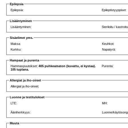
Epilepsia
Epilepsia:
Epileptistyyppiset:
Lisääntyminen
Lisääntyminen:
Steriloitu / kastroitu
Sisäelimet yms.
Maksa:
Keuhkot:
Kurkku:
Napatyrä:
Hampaat ja purenta
Hammaspuutokset:
405 puhkeamaton (kuvattu, ei kystaa).
Purenta:
105 tuplana.
Allergiat ja iho-oireet
Allergiat ja iho-oireet:
Luonne ja testitulokset
LTE:
MH:
Ääniherkkyys:
Luonne/käytösong
Muuta