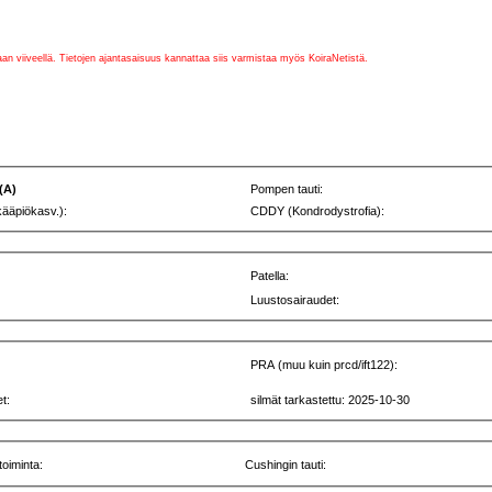
vaan viiveellä. Tietojen ajantasaisuus kannattaa siis varmistaa myös KoiraNetistä.
 (A)
Pompen tauti:
kääpiökasv.):
CDDY (Kondrodystrofia):
Patella:
Luustosairaudet:
PRA (muu kuin prcd/ift122):
t:
silmät tarkastettu: 2025-10-30
toiminta:
Cushingin tauti: