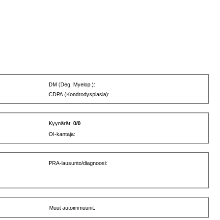
DM (Deg. Myelop.):
CDPA (Kondrodysplasia):
Kyynärät:
0/0
OI-kantaja:
PRA-lausunto/diagnoosi:
Muut autoimmuunit: