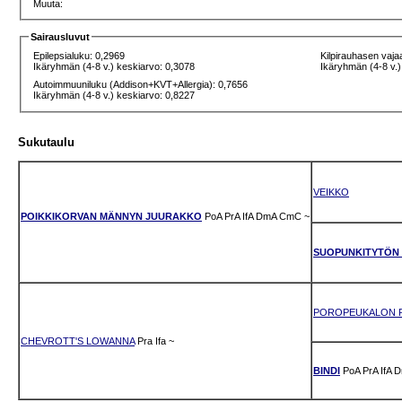
Muuta:
Sairausluvut
Epilepsialuku: 0,2969
Kilpirauhasen vaja
Ikäryhmän (4-8 v.) keskiarvo: 0,3078
Ikäryhmän (4-8 v.)
Autoimmuuniluku (Addison+KVT+Allergia): 0,7656
Ikäryhmän (4-8 v.) keskiarvo: 0,8227
Sukutaulu
VEIKKO
POIKKIKORVAN MÄNNYN JUURAKKO
PoA
PrA
IfA
DmA
CmC
~
SUOPUNKITYTÖN 
POROPEUKALON 
CHEVROTT'S LOWANNA
Pra
Ifa
~
BINDI
PoA
PrA
IfA
D