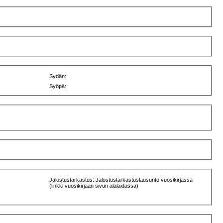
Sydän:
Syöpä:
Jalostustarkastus: Jalostustarkastuslausunto vuosikirjassa
(linkki vuosikirjaan sivun alalaidassa)