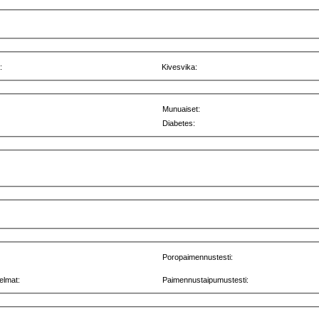
:
Kivesvika:
Munuaiset:
Diabetes:
Poropaimennustesti:
elmat:
Paimennustaipumustesti: