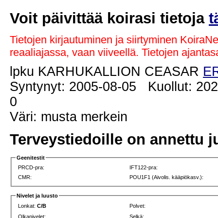
Voit päivittää koirasi tietoja
t
Tietojen kirjautuminen ja siirtyminen KoiraN
reaaliajassa, vaan viiveellä. Tietojen ajant
lpku KARHUKALLION CEASAR
ER
Syntynyt: 2005-08-05 Kuollut: 202
0
Väri: musta merkein
Terveystiedoille on annettu j
Geenitestit
PRCD-pra:
IFT122-pra:
CMR:
POU1F1 (Aivolis. kääpiökasv.):
Nivelet ja luusto
Lonkat:
C/B
Polvet:
Olkanivelet:
Selkä: