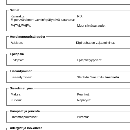
Silmät
Katarakta:
RD:
Ei per./vähämerk./avoin/epäilyttävä katarakta:
PHTVL/PHPV:
Muut silmäsairaudet:
Autoimmuunisairaudet
Addison:
Kilpirauhasen vajaatoiminta:
Epilepsia
Epilepsia:
Epileptistyyppiset:
Lisääntyminen
Lisääntyminen:
Steriloitu / kastroitu:
kastroitu
Sisäelimet yms.
Maksa:
Keuhkot:
Kurkku:
Napatyrä:
Hampaat ja purenta
Hammaspuutokset:
Purenta:
Allergiat ja iho-oireet