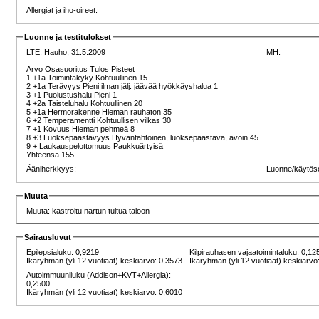
Allergiat ja iho-oireet:
Luonne ja testitulokset
LTE:
Hauho, 31.5.2009
MH:
Arvo Osasuoritus Tulos Pisteet
1 +1a Toimintakyky Kohtuullinen 15
2 +1a Terävyys Pieni ilman jälj. jäävää hyökkäyshalua 1
3 +1 Puolustushalu Pieni 1
4 +2a Taisteluhalu Kohtuullinen 20
5 +1a Hermorakenne Hieman rauhaton 35
6 +2 Temperamentti Kohtuullisen vilkas 30
7 +1 Kovuus Hieman pehmeä 8
8 +3 Luoksepäästävyys Hyväntahtoinen, luoksepäästävä, avoin 45
9 + Laukauspelottomuus Paukkuärtyisä
Yhteensä 155
Ääniherkkyys:
Luonne/käytös
Muuta
Muuta: kastroitu nartun tultua taloon
Sairausluvut
Epilepsialuku: 0,9219
Kilpirauhasen vajaatoimintaluku: 0,12
Ikäryhmän (yli 12 vuotiaat) keskiarvo: 0,3573
Ikäryhmän (yli 12 vuotiaat) keskiarvo
Autoimmuuniluku (Addison+KVT+Allergia):
0,2500
Ikäryhmän (yli 12 vuotiaat) keskiarvo: 0,6010