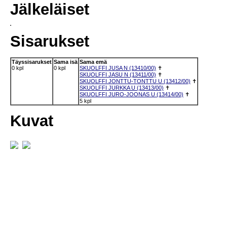
Jälkeläiset
Sisarukset
Täyssisarukset
Sama isä
Sama emä
0 kpl
0 kpl
SKUOLFFI JUSA N (13410/00)
✝
SKUOLFFI JASU N (13411/00)
✝
SKUOLFFI JONTTU-TONTTU U (13412/00)
✝
SKUOLFFI JURKKA U (13413/00)
✝
SKUOLFFI JURO-JOONAS U (13414/00)
✝
5 kpl
Kuvat