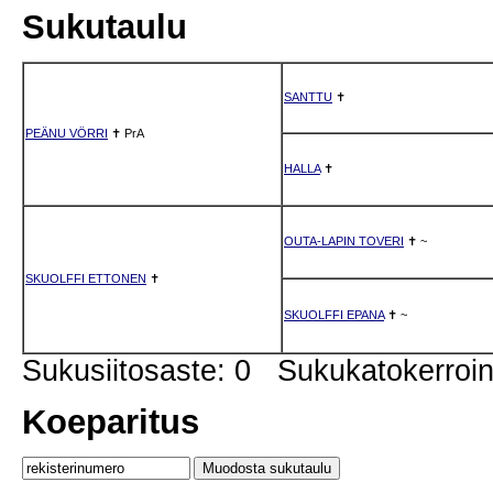
Sukutaulu
SANTTU
✝
PEÄNU VÖRRI
✝
PrA
HALLA
✝
OUTA-LAPIN TOVERI
✝
~
SKUOLFFI ETTONEN
✝
SKUOLFFI EPANA
✝
~
Sukusiitosaste: 0 Sukukatokerro
Koeparitus