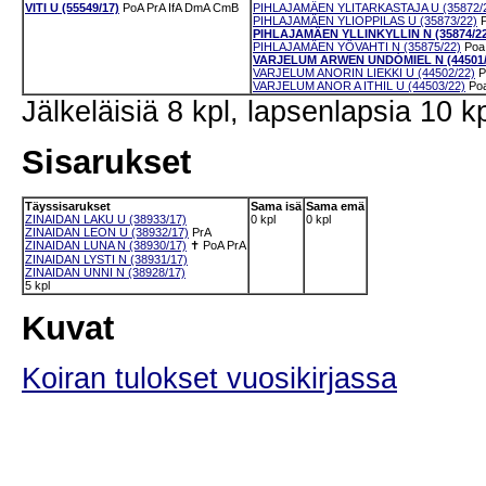
VITI U (55549/17)
PoA
PrA
IfA
DmA
CmB
PIHLAJAMÄEN YLITARKASTAJA U (35872/
PIHLAJAMÄEN YLIOPPILAS U (35873/22)
PIHLAJAMÄEN YLLINKYLLIN N (35874/22
PIHLAJAMÄEN YÖVAHTI N (35875/22)
Poa
VARJELUM ARWEN UNDÓMIEL N (44501/
VARJELUM ANORIN LIEKKI U (44502/22)
P
VARJELUM ANOR A ITHIL U (44503/22)
Po
Jälkeläisiä 8 kpl, lapsenlapsia 10 kp
Sisarukset
Täyssisarukset
Sama isä
Sama emä
ZINAIDAN LAKU U (38933/17)
0 kpl
0 kpl
ZINAIDAN LEON U (38932/17)
PrA
ZINAIDAN LUNA N (38930/17)
✝
PoA
PrA
ZINAIDAN LYSTI N (38931/17)
ZINAIDAN UNNI N (38928/17)
5 kpl
Kuvat
Koiran tulokset vuosikirjassa