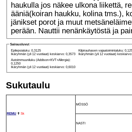
haukulla jos näkee ulkona liikettä, r
ääniä(koiran haukku, kolina tms.), k
jänikset porot ja muut metsäneläimet
perään. Nauttii nenänkäytöstä ja pa
Sairausluvut
Epilepsialuku: 0,3125
Kilpirauhasen vajaatoimintaluku: 0,12
Ikäryhmän (yli 12 vuotiaat) keskiarvo: 0,3573
Ikäryhmän (yli 12 vuotiaat) keskiarvo
Autoimmuuniluku (Addison+KVT+Allergia):
0,1250
Ikäryhmän (yli 12 vuotiaat) keskiarvo: 0,6010
Sukutaulu
MÖSSÖ
REMU
✝
Sk
NASTI