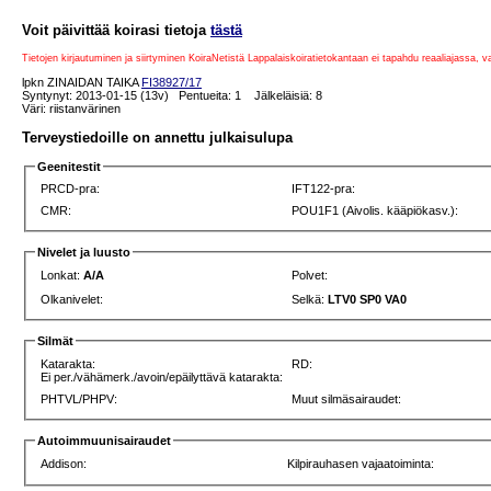
Voit päivittää koirasi tietoja
tästä
Tietojen kirjautuminen ja siirtyminen KoiraNetistä Lappalaiskoiratietokantaan ei tapahdu reaaliajassa, 
lpkn ZINAIDAN TAIKA
FI38927/17
Syntynyt: 2013-01-15 (13v) Pentueita: 1 Jälkeläisiä: 8
Väri: riistanvärinen
Terveystiedoille on annettu julkaisulupa
Geenitestit
PRCD-pra:
IFT122-pra:
CMR:
POU1F1 (Aivolis. kääpiökasv.):
Nivelet ja luusto
Lonkat:
A/A
Polvet:
Olkanivelet:
Selkä:
LTV0 SP0 VA0
Silmät
Katarakta:
RD:
Ei per./vähämerk./avoin/epäilyttävä katarakta:
PHTVL/PHPV:
Muut silmäsairaudet:
Autoimmuunisairaudet
Addison:
Kilpirauhasen vajaatoiminta: