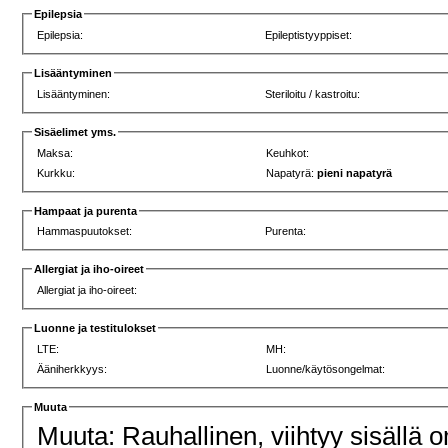
Epilepsia
Epilepsia:
Epileptistyyppiset:
Lisääntyminen
Lisääntyminen:
Steriloitu / kastroitu:
Sisäelimet yms.
Maksa:
Keuhkot:
Kurkku:
Napatyrä:
pieni napatyrä
Hampaat ja purenta
Hammaspuutokset:
Purenta:
Allergiat ja iho-oireet
Allergiat ja iho-oireet:
Luonne ja testitulokset
LTE:
MH:
Ääniherkkyys:
Luonne/käytösongelmat:
Muuta
Muuta: Rauhallinen, viihtyy sisällä o