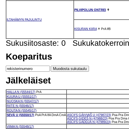
PILVIPOLUN ONTREI
✝
ILTAHÄMYN PAJULINTU
KISURAN KIIRA
✝
PrA
IfB
Sukusiitosaste: 0 Sukukatokerro
Koeparitus
Jälkeläiset
HALLA N (55544/17)
PrA
KUURA U (55551/17)
NUOSKA N (55547/17)
RIITE N (55546/17)
ROUTA N (55545/17)
SEVÄ U (55550/17)
PoA
PrA
IfA
DmA
CmA
ASCII'S GÁIVVAŠ U (47987/23)
Poa
Pra
Dm
ASCII'S GIDEŠ N (47988/23)
Poa
Pra
Dma
ASCII'S GÁDDJÁ N (47989/23)
Poa
Pra
Dm
VIIMA N (55548/17)