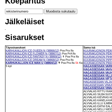
Koeparitus
Jälkeläiset
Sisarukset
Täyssisarukset
Sama isä
KARHUKALLION ICE QUEEN N (38866/12)
Poa
Pra
Ifa
KUURAKUONON PEIKK
KARHUKALLION ICE FLOWER N (38867/12)
Poa
PrA
Ifa
KUURAKUONON PEIKO
KARHUKALLION ICE FANTASY N (38869/12)
✝
Poa
Pra
Ifa
KUURAKUONON PIHKA
KARHUKALLION ICE DREAM N (38868/12)
Poa
Pra
Ifa
KUURAKUONON PIPPU
KARHUKALLION ICE MAN U (38864/12)
✝
Poa
Pra
Ifa
Sk
Ka
KUURAKUONON PIKKU 
5 kpl
HAGASSESSAN VARMA
HAGASSESSAN VAHVAV
HAGASSESSAN VAUHTI
HAGASSESSAN VILLE 
HAGASSESSAN VIFTA 
HAGASSESSAN VILJA N
HAGASSESSAN VINKA 
HAGASSESSAN VINNA 
ALVVALAS RITTU RAIK
ALVVALAS SILBA SUO
ALVVALAS KIEVRAS K
ALVVALAS KANELA KA
ALVVALAS ILLU ILMBM
ALVVALAS EATNI EALJ
ALVVALAS NELLI NIEI