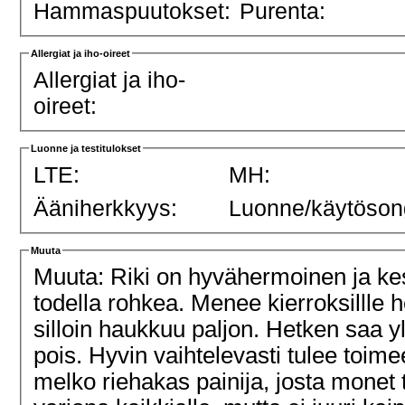
Hammaspuutokset:
Purenta:
Allergiat ja iho-oireet
Allergiat ja iho-
oireet:
Luonne ja testitulokset
LTE:
MH:
Ääniherkkyys:
Luonne/käytöson
Muuta
Muuta: Riki on hyvähermoinen ja kest
todella rohkea. Menee kierroksillle h
silloin haukkuu paljon. Hetken saa y
pois. Hyvin vaihtelevasti tulee toim
melko riehakas painija, josta monet 