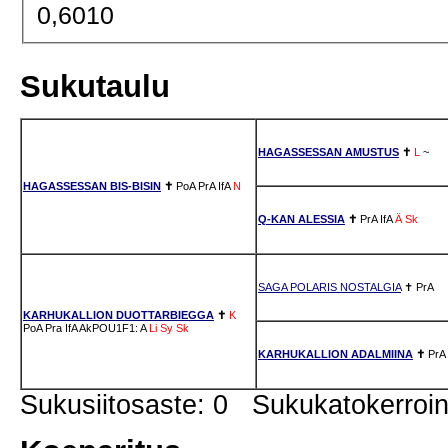
0,6010
Sukutaulu
HAGASSESSAN AMUSTUS
✝
L
~
HAGASSESSAN BIS-BISIN
✝
PoA
PrA
IfA
N
Q-KAN ALESSIA
✝
PrA
IfA
Ä
Sk
SAGA POLARIS NOSTALGIA
✝
PrA
KARHUKALLION DUOTTARBIEGGA
✝
K
PoA
Pra
IfA
AkPOU1F1: A
Li
Sy
Sk
KARHUKALLION ADALMIINA
✝
PrA
Sukusiitosaste: 0 Sukukatokerro