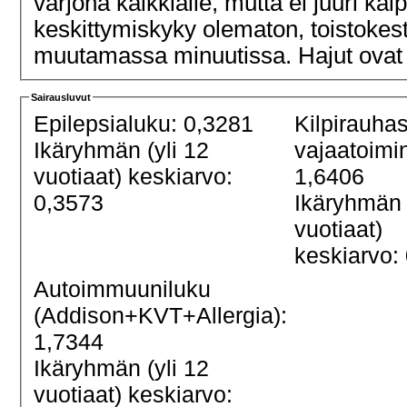
varjona kaikkialle, mutta ei juuri ka
keskittymiskyky olematon, toistokest
muutamassa minuutissa. Hajut ovat 
Sairausluvut
Epilepsialuku: 0,3281
Kilpirauha
Ikäryhmän (yli 12
vajaatoimi
vuotiaat) keskiarvo:
1,6406
0,3573
Ikäryhmän 
vuotiaat)
keskiarvo:
Autoimmuuniluku
(Addison+KVT+Allergia):
1,7344
Ikäryhmän (yli 12
vuotiaat) keskiarvo: