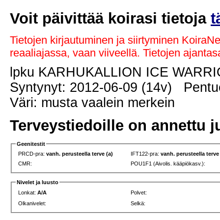
Voit päivittää koirasi tietoja
t
Tietojen kirjautuminen ja siirtyminen KoiraN
reaaliajassa, vaan viiveellä. Tietojen ajant
lpku KARHUKALLION ICE WARR
Syntynyt: 2012-06-09 (14v) Pentue
Väri: musta vaalein merkein
Terveystiedoille on annettu j
Geenitestit
PRCD-pra:
vanh. perusteella terve (a)
IFT122-pra:
vanh. perusteella terve
CMR:
POU1F1 (Aivolis. kääpiökasv.):
Nivelet ja luusto
Lonkat:
A/A
Polvet:
Olkanivelet:
Selkä: