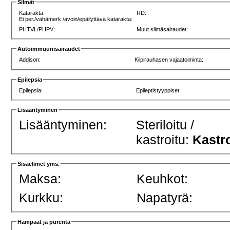
Silmät
Katarakta:
RD:
Ei per./vähämerk./avoin/epäilyttävä katarakta:
PHTVL/PHPV:
Muut silmäsairaudet:
Autoimmuunisairaudet
Addison:
Kilpirauhasen vajaatoiminta:
Epilepsia
Epilepsia:
Epileptistyyppiset:
Lisääntyminen
Lisääntyminen:
Steriloitu /
kastroitu:
Kastro
Sisäelimet yms.
Maksa:
Keuhkot:
Kurkku:
Napatyrä:
Hampaat ja purenta