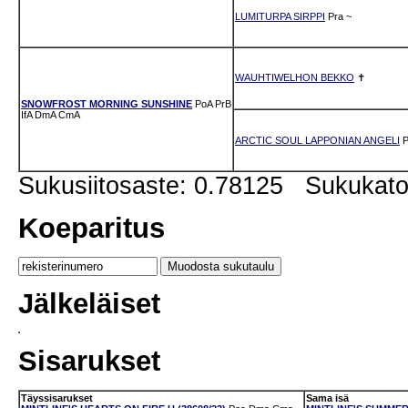
LUMITURPA SIRPPI
Pra
~
WAUHTIWELHON BEKKO
✝
SNOWFROST MORNING SUNSHINE
PoA
PrB
IfA
DmA
CmA
ARCTIC SOUL LAPPONIAN ANGELI
P
Sukusiitosaste: 0.78125 Sukukat
Koeparitus
Jälkeläiset
Sisarukset
Täyssisarukset
Sama isä