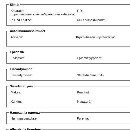
Silmät
Katarakta:
RD:
Ei per./vähämerk./avoin/epäilyttävä katarakta:
PHTVL/PHPV:
Muut silmäsairaudet:
Autoimmuunisairaudet
Addison:
Kilpirauhasen vajaatoiminta:
Epilepsia
Epilepsia:
Epileptistyyppiset:
Lisääntyminen
Lisääntyminen:
Steriloitu / kastroitu:
Sisäelimet yms.
Maksa:
Keuhkot:
Kurkku:
Napatyrä:
Hampaat ja purenta
Hammaspuutokset:
Purenta:
Allergiat ja iho-oireet