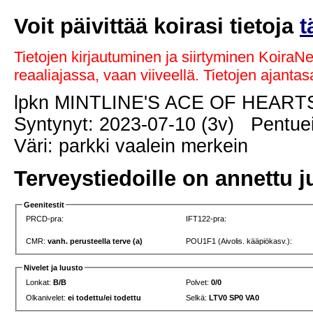
Voit päivittää koirasi tietoja
t
Tietojen kirjautuminen ja siirtyminen KoiraN
reaaliajassa, vaan viiveellä. Tietojen ajant
lpkn MINTLINE'S ACE OF HEAR
Syntynyt: 2023-07-10 (3v) Pentuei
Väri: parkki vaalein merkein
Terveystiedoille on annettu j
Geenitestit
PRCD-pra:
IFT122-pra:
CMR:
vanh. perusteella terve (a)
POU1F1 (Aivolis. kääpiökasv.):
Nivelet ja luusto
Lonkat:
B/B
Polvet:
0/0
Olkanivelet:
ei todettu/ei todettu
Selkä:
LTV0 SP0 VA0