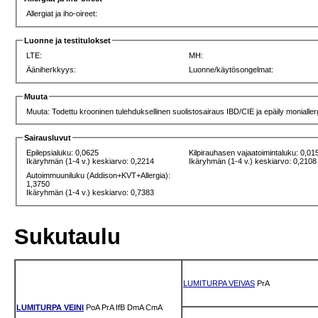
Allergiat ja iho-oireet:
Luonne ja testitulokset
LTE:
MH:
Ääniherkkyys:
Luonne/käytösongelmat:
Muuta
Muuta: Todettu krooninen tulehduksellinen suolistosairaus IBD/CIE ja epäily monialler
Sairausluvut
Epilepsialuku: 0,0625
Kilpirauhasen vajaatoimintaluku: 0,01
Ikäryhmän (1-4 v.) keskiarvo: 0,2214
Ikäryhmän (1-4 v.) keskiarvo: 0,2108
Autoimmuuniluku (Addison+KVT+Allergia):
1,3750
Ikäryhmän (1-4 v.) keskiarvo: 0,7383
Sukutaulu
LUMITURPA VEIVAS
PrA
LUMITURPA VEINI
PoA
PrA
IfB
DmA
CmA