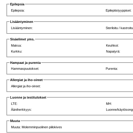
Epilepsia
Epilepsia:
Epileptistyyppiset:
Lisääntyminen
Lisääntyminen:
Steriloitu / kastroitu
Sisäelimet yms.
Maksa:
Keuhkot:
Kurkku:
Napatyrä:
Hampaat ja purenta
Hammaspuutokset:
Purenta:
Allergiat ja iho-oireet
Allergiat ja iho-oireet:
Luonne ja testitulokset
LTE:
MH:
Ääniherkkyys:
Luonne/käytösong
Muuta
Muuta: Molemminpuolinen piilokives