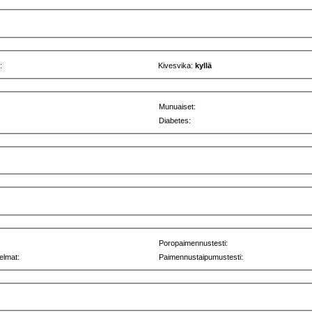
:
Kivesvika:
kyllä
Munuaiset:
Diabetes:
Poropaimennustesti:
elmat:
Paimennustaipumustesti: