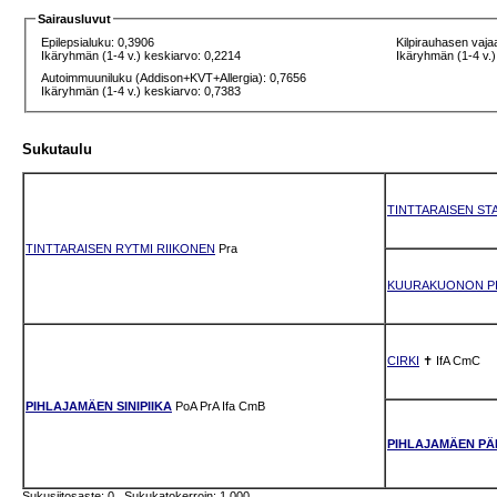
Sairausluvut
Epilepsialuku: 0,3906
Kilpirauhasen vaja
Ikäryhmän (1-4 v.) keskiarvo: 0,2214
Ikäryhmän (1-4 v.)
Autoimmuuniluku (Addison+KVT+Allergia): 0,7656
Ikäryhmän (1-4 v.) keskiarvo: 0,7383
Sukutaulu
TINTTARAISEN S
TINTTARAISEN RYTMI RIIKONEN
Pra
KUURAKUONON P
CIRKI
✝
IfA
CmC
PIHLAJAMÄEN SINIPIIKA
PoA
PrA
Ifa
CmB
PIHLAJAMÄEN PÄ
Sukusiitosaste: 0 Sukukatokerroin: 1.000