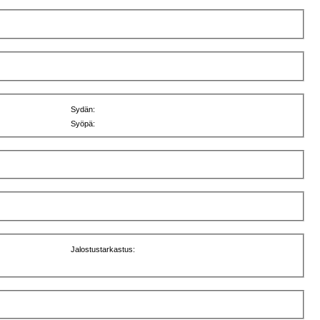
Sydän:
Syöpä:
Jalostustarkastus: