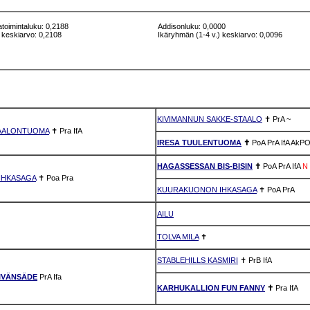
atoimintaluku: 0,2188
Addisonluku: 0,0000
 keskiarvo: 0,2108
Ikäryhmän (1-4 v.) keskiarvo: 0,0096
KIVIMANNUN SAKKE-STAALO
✝
PrA
~
TAALONTUOMA
✝
Pra
IfA
IRESA TUULENTUOMA
✝
PoA
PrA
IfA
AkPO
HAGASSESSAN BIS-BISIN
✝
PoA
PrA
IfA
N
IHKASAGA
✝
Poa
Pra
KUURAKUONON IHKASAGA
✝
PoA
PrA
AILU
TOLVA MILA
✝
STABLEHILLS KASMIRI
✝
PrB
IfA
IVÄNSÄDE
PrA
Ifa
KARHUKALLION FUN FANNY
✝
Pra
IfA