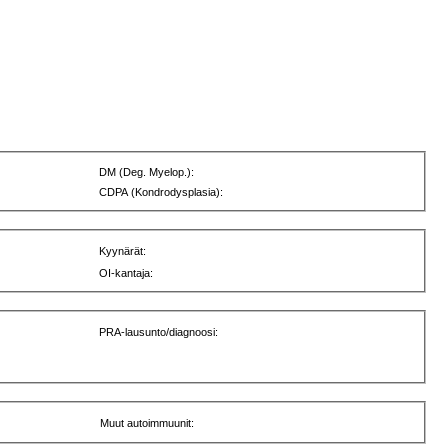
DM (Deg. Myelop.):
CDPA (Kondrodysplasia):
Kyynärät:
OI-kantaja:
PRA-lausunto/diagnoosi:
Muut autoimmuunit: