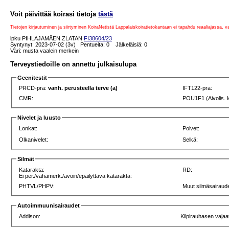
Voit päivittää koirasi tietoja
tästä
Tietojen kirjautuminen ja siirtyminen KoiraNetistä Lappalaiskoiratietokantaan ei tapahdu reaaliajassa, 
lpku PIHLAJAMÄEN ZLATAN
FI38604/23
Syntynyt: 2023-07-02 (3v) Pentueita: 0 Jälkeläisiä: 0
Väri: musta vaalein merkein
Terveystiedoille on annettu julkaisulupa
Geenitestit
PRCD-pra:
vanh. perusteella terve (a)
IFT122-pra:
CMR:
POU1F1 (Aivolis. 
Nivelet ja luusto
Lonkat:
Polvet:
Olkanivelet:
Selkä:
Silmät
Katarakta:
RD:
Ei per./vähämerk./avoin/epäilyttävä katarakta:
PHTVL/PHPV:
Muut silmäsairaude
Autoimmuunisairaudet
Addison:
Kilpirauhasen vajaa