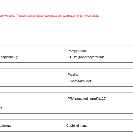
vaan viiveellä. Tietojen ajantasaisuus kannattaa siis varmistaa myös KoiraNetistä.
Pompen tauti:
kääpiökasv.):
CDDY (Kondrodystrofia):
Patella:
Luustosairaudet:
PRA (muu kuin prcd/ift122):
t:
toiminta:
Cushingin tauti: