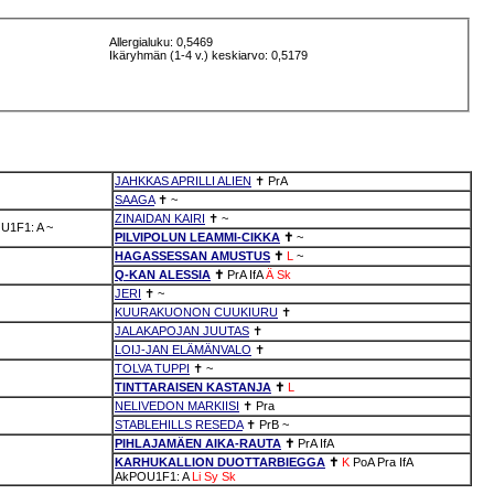
Allergialuku: 0,5469
Ikäryhmän (1-4 v.) keskiarvo: 0,5179
JAHKKAS APRILLI ALIEN
✝
PrA
SAAGA
✝
~
ZINAIDAN KAIRI
✝
~
U1F1: A
~
PILVIPOLUN LEAMMI-CIKKA
✝
~
HAGASSESSAN AMUSTUS
✝
L
~
Q-KAN ALESSIA
✝
PrA
IfA
Ä
Sk
JERI
✝
~
KUURAKUONON CUUKIURU
✝
JALAKAPOJAN JUUTAS
✝
LOIJ-JAN ELÄMÄNVALO
✝
TOLVA TUPPI
✝
~
TINTTARAISEN KASTANJA
✝
L
NELIVEDON MARKIISI
✝
Pra
STABLEHILLS RESEDA
✝
PrB
~
PIHLAJAMÄEN AIKA-RAUTA
✝
PrA
IfA
KARHUKALLION DUOTTARBIEGGA
✝
K
PoA
Pra
IfA
AkPOU1F1: A
Li
Sy
Sk