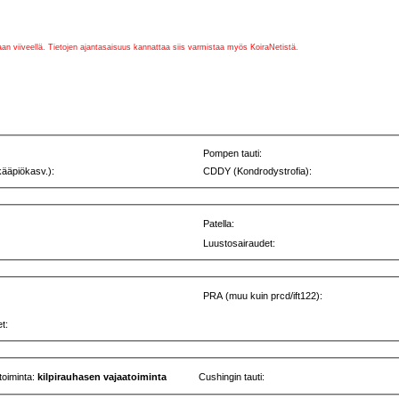
vaan viiveellä. Tietojen ajantasaisuus kannattaa siis varmistaa myös KoiraNetistä.
Pompen tauti:
kääpiökasv.):
CDDY (Kondrodystrofia):
Patella:
Luustosairaudet:
PRA (muu kuin prcd/ift122):
t:
toiminta:
kilpirauhasen vajaatoiminta
Cushingin tauti: