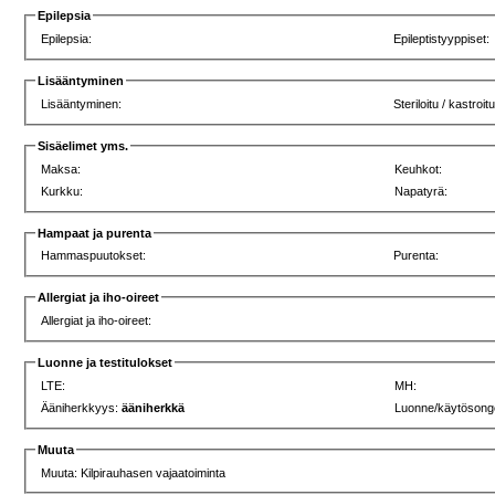
Epilepsia
Epilepsia:
Epileptistyyppiset:
Lisääntyminen
Lisääntyminen:
Steriloitu / kastroitu
Sisäelimet yms.
Maksa:
Keuhkot:
Kurkku:
Napatyrä:
Hampaat ja purenta
Hammaspuutokset:
Purenta:
Allergiat ja iho-oireet
Allergiat ja iho-oireet:
Luonne ja testitulokset
LTE:
MH:
Ääniherkkyys:
ääniherkkä
Luonne/käytösong
Muuta
Muuta: Kilpirauhasen vajaatoiminta