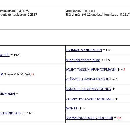
atoimintaluku: 4,0625
Addisonluku: 0,0000
vuotiaat) keskiarvo: 0,2367
Ikäryhmän (yli 12 vuotiaat) keskiarvo: 0,0117
JAHKKAS APRILLI ALIEN
✝
PrA
OHTTI
✝
PrA
MIEHTEBIEKKA KIELAS
✝
PrA
VAUHTITASSUN MEAHCCEMANNI
✝
~
S
AR
✝
PoA
PrA
IfA
DmA
Li
KLÄPPYLETS AVKALAS ADDI
✝
PrA
SKUOLFFI DISTANSSI-RONNY
✝
RINKOKIVI
✝
CRANEFIELD'S ARDNA ROASTIL
✝
MORTTI
✝
~
TEROIDI-AIDI
✝
Prb
~
KIVIMANNUN ROSEY-BOHEEMI
✝
Hc