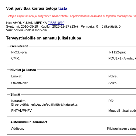
Voit päivittää koirasi tietoja
tästä
Tietojen kirjautuminen ja siirtyminen KoiraNetistä Lappalaiskoiratietokantaan ei tapahdu reaaliajassa, 
lpku AHONKUJAN MIERKÁ
FI38510/10
Syntynyt: 2010-05-19 Kuollut: 2023-12-27 (13v) Pentueita: 0 Jälkeläisiä: 0
Väri: parkki vaalein merkein
Terveystiedoille on annettu julkaisulupa
Geenitestit
PRCD-pra:
IFT122-pra:
CMR:
POU1F1 (Aivolis. 
Nivelet ja luusto
Lonkat:
Polvet:
Olkanivelet:
Selkä:
Silmät
Katarakta:
RD:
Ei per./vähämerk./avoin/epäilyttävä katarakta:
PHTVL/PHPV:
Muut silmäsairaude
Autoimmuunisairaudet
Addison:
Kilpirauhasen vajaa