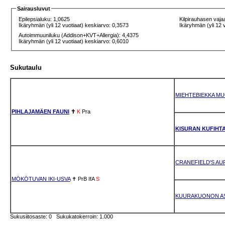
Sairausluvut
Epilepsialuku: 1,0625
Kilpirauhasen vaja
Ikäryhmän (yli 12 vuotiaat) keskiarvo: 0,3573
Ikäryhmän (yli 12 
Autoimmuuniluku (Addison+KVT+Allergia): 4,4375
Ikäryhmän (yli 12 vuotiaat) keskiarvo: 0,6010
Sukutaulu
MIEHTEBIEKKA MU
PIHLAJAMÄEN FAUNI
✝
K
Pra
KISURAN KUFIHT
CRANEFIELD'S AU
MÖKÖTUVAN IKI-USVA
✝
PrB
IfA
S
KUURAKUONON AS
Sukusiitosaste: 0 Sukukatokerroin: 1.000