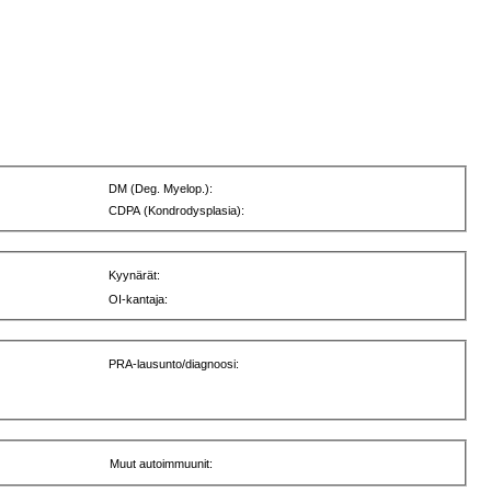
DM (Deg. Myelop.):
CDPA (Kondrodysplasia):
Kyynärät:
OI-kantaja:
PRA-lausunto/diagnoosi:
Muut autoimmuunit: