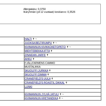
Allergialuku: 0,3750
Ikäryhmän (yli 12 vuotiaat) keskiarvo: 0,3526
HALTI
✝
~
JUOKSA BELTIRUMPU
✝
~
KIVIMANNUN KIVIKKOKETOPETO
✝
~
MIEHTEBIEKKA IITTA
✝
ZINAIDAN JARFE
✝
AHKU
✝
FJÄLLFARMENS CAMMO
MUSTALIKKA
SKUOLFFI JURKKA
✝
SKUOLFFI DIMMA
✝
CRANEFIELD'S UULA
✝
CRANEFIELD'S ROASTIL DIKKAL
✝
LUNKI
KIVIMANNUN JYLHÄ JATULI
✝
~
KIVIMANNUN KRETANEKKA
✝
~