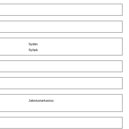
Sydän:
Syöpä:
Jalostustarkastus: