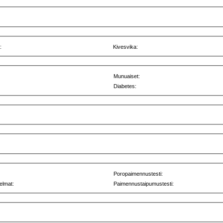
:
Kivesvika:
Munuaiset:
Diabetes:
Poropaimennustesti:
elmat:
Paimennustaipumustesti: