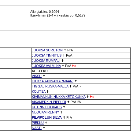
Allergialuku: 0,1094
Ikäryhmän (1-4 v.) keskiarvo: 0,5179
JUOKSA SURUTON
✝
PrA
JUOKSA TINNITUS
✝
PoA
JUOKSA RUMPALI
✝
JUOKSA VALMIINA
✝
PoA
Hc
ALJU EKU
VIKSU
✝
HIEKKARANNAN ARMAANI
✝
TIGGAL RUSKA-MALLA
✝
PrA
~
KOUTSA
✝
KIVIMANNUN HUKKA KETOKUKKA
✝
Hc
AIKAMERKIN PIPPURI
✝
PrA
IfA
KUTRIN HUOKAUS
✝
NEQUAM RENNY
✝
PILVIPOLUN SILVA
✝
PrA
PIEKKU
✝
NASTI
✝