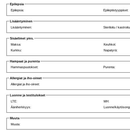
Epilepsia
Epilepsia:
Epileptistyyppiset:
Lisääntyminen
Lisääntyminen:
Steriloitu / kastroit
Sisäelimet yms.
Maksa:
Keuhkot:
Kurkku:
Napatyrä:
Hampaat ja purenta
Hammaspuutokset:
Purenta:
Allergiat ja iho-oireet
Allergiat ja iho-oireet:
Luonne ja testitulokset
LTE:
MH:
Ääniherkkyys:
Luonne/käytösong
Muuta
Muuta: