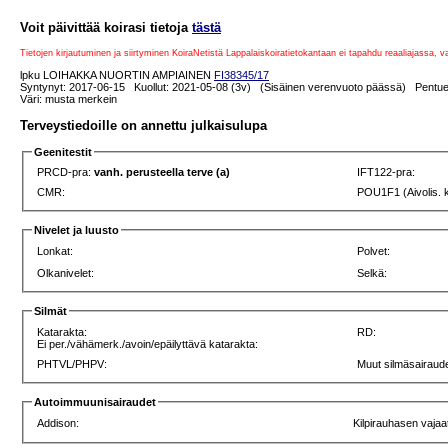
Voit päivittää koirasi tietoja
tästä
Tietojen kirjautuminen ja siirtyminen KoiraNetistä Lappalaiskoiratietokantaan ei tapahdu reaaliajassa, 
lpku LOIHAKKA NUORTIN AMPIAINEN
FI38345/17
Syntynyt: 2017-06-15 Kuollut: 2021-05-08 (3v) (Sisäinen verenvuoto päässä) Pentuei
Väri: musta merkein
Terveystiedoille on annettu julkaisulupa
Geenitestit
PRCD-pra:
vanh. perusteella terve (a)
IFT122-pra:
CMR:
POU1F1 (Aivolis. 
Nivelet ja luusto
Lonkat:
Polvet:
Olkanivelet:
Selkä:
Silmät
Katarakta:
RD:
Ei per./vähämerk./avoin/epäilyttävä katarakta:
PHTVL/PHPV:
Muut silmäsairaude
Autoimmuunisairaudet
Addison:
Kilpirauhasen vajaa