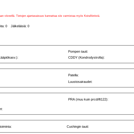
vaan viiveellä. Tietojen ajantasaisuus kannattaa siis varmistaa myös KoiraNetistä.
ta: 0 Jälkeläisiä: 0
Pompen tauti:
kääpiökasv.):
CDDY (Kondrodystrofia):
Patella:
Luustosairaudet:
PRA (muu kuin prcd/ift122):
t:
toiminta:
Cushingin tauti: