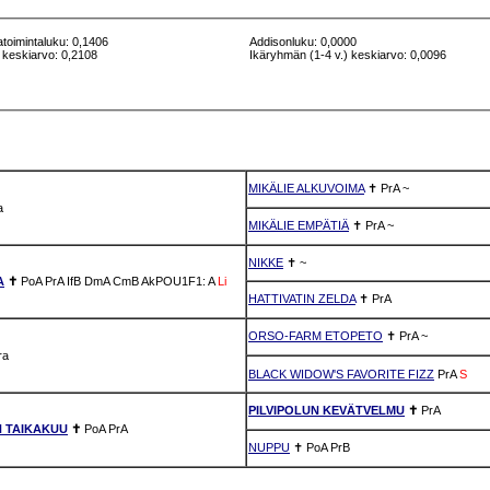
atoimintaluku: 0,1406
Addisonluku: 0,0000
 keskiarvo: 0,2108
Ikäryhmän (1-4 v.) keskiarvo: 0,0096
MIKÄLIE ALKUVOIMA
✝
PrA
~
a
MIKÄLIE EMPÄTIÄ
✝
PrA
~
NIKKE
✝
~
A
✝
PoA
PrA
IfB
DmA
CmB
AkPOU1F1: A
Li
HATTIVATIN ZELDA
✝
PrA
ORSO-FARM ETOPETO
✝
PrA
~
ra
BLACK WIDOW'S FAVORITE FIZZ
PrA
S
PILVIPOLUN KEVÄTVELMU
✝
PrA
 TAIKAKUU
✝
PoA
PrA
NUPPU
✝
PoA
PrB