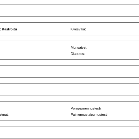
u:
Kastroitu
Kivesvika:
Munuaiset:
Diabetes:
Poropaimennustesti:
elmat:
Paimennustaipumustesti: