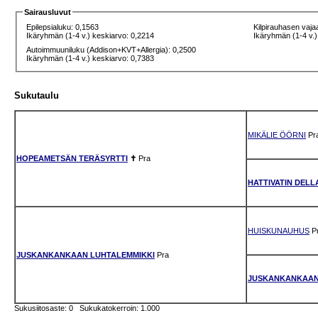
Sairausluvut
Epilepsialuku: 0,1563
Kilpirauhasen vaja
Ikäryhmän (1-4 v.) keskiarvo: 0,2214
Ikäryhmän (1-4 v.)
Autoimmuuniluku (Addison+KVT+Allergia): 0,2500
Ikäryhmän (1-4 v.) keskiarvo: 0,7383
Sukutaulu
MIKÄLIE ÖÖRNI
Pr
HOPEAMETSÄN TERÄSYRTTI
✝
Pra
HATTIVATIN DELL
HUISKUNAUHUS
P
JUSKANKANKAAN LUHTALEMMIKKI
Pra
JUSKANKANKAAN
Sukusiitosaste: 0 Sukukatokerroin: 1.000