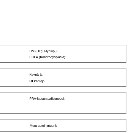
DM (Deg. Myelop.):
CDPA (Kondrodysplasia):
Kyynärät:
OI-kantaja:
PRA-lausunto/diagnoosi:
Muut autoimmuunit: