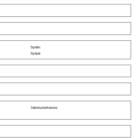
Sydän:
Syöpä:
Jalostustarkastus: