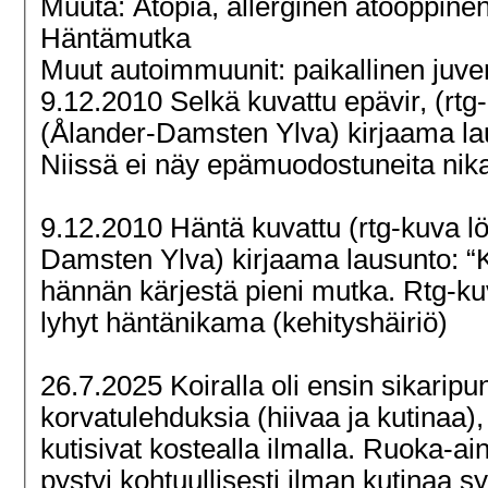
Muuta: Atopia, allerginen atooppine
Häntämutka
Muut autoimmuunit: paikallinen juve
9.12.2010 Selkä kuvattu epävir, (rtg
(Ålander-Damsten Ylva) kirjaama laus
Niissä ei näy epämuodostuneita ni
9.12.2010 Häntä kuvattu (rtg-kuva l
Damsten Ylva) kirjaama lausunto: “
hännän kärjestä pieni mutka. Rtg-k
lyhyt häntänikama (kehityshäiriö)
26.7.2025 Koiralla oli ensin sikarip
korvatulehduksia (hiivaa ja kutinaa)
kutisivat kostealla ilmalla. Ruoka-ai
pystyi kohtuullisesti ilman kutinaa 