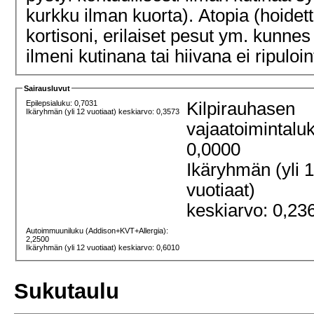
kurkku ilman kuorta). Atopia (hoide
kortisoni, erilaiset pesut ym. kunnes 
ilmeni kutinana tai hiivana ei ripuloin
Sairausluvut
Epilepsialuku: 0,7031
Kilpirauhasen
Ikäryhmän (yli 12 vuotiaat) keskiarvo: 0,3573
vajaatoimintalu
0,0000
Ikäryhmän (yli 
vuotiaat)
keskiarvo: 0,23
Autoimmuuniluku (Addison+KVT+Allergia):
2,2500
Ikäryhmän (yli 12 vuotiaat) keskiarvo: 0,6010
Sukutaulu