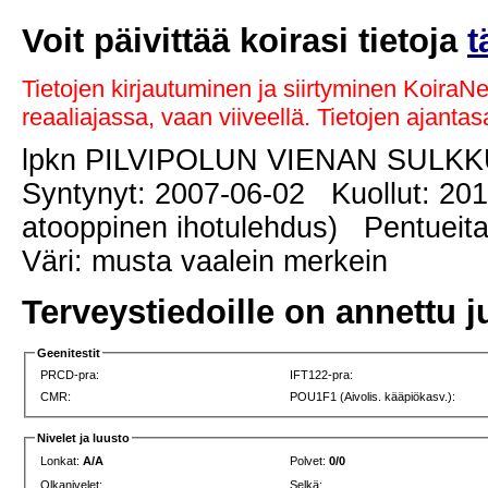
Voit päivittää koirasi tietoja
t
Tietojen kirjautuminen ja siirtyminen KoiraN
reaaliajassa, vaan viiveellä. Tietojen ajant
lpkn PILVIPOLUN VIENAN SULK
Syntynyt: 2007-06-02 Kuollut: 2019
atooppinen ihotulehdus) Pentueita
Väri: musta vaalein merkein
Terveystiedoille on annettu j
Geenitestit
PRCD-pra:
IFT122-pra:
CMR:
POU1F1 (Aivolis. kääpiökasv.):
Nivelet ja luusto
Lonkat:
A/A
Polvet:
0/0
Olkanivelet:
Selkä: