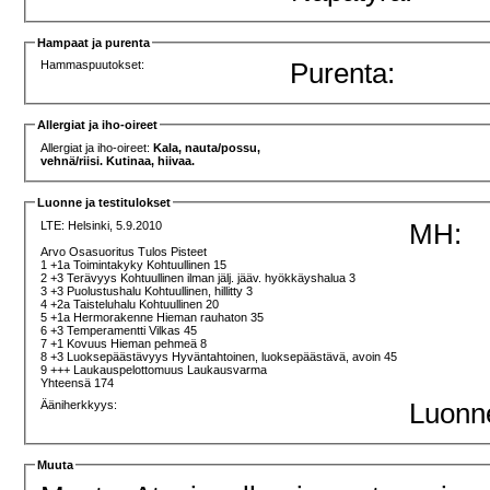
Hampaat ja purenta
Hammaspuutokset:
Purenta:
Allergiat ja iho-oireet
Allergiat ja iho-oireet:
Kala, nauta/possu,
vehnä/riisi. Kutinaa, hiivaa.
Luonne ja testitulokset
LTE:
Helsinki, 5.9.2010
MH:
Arvo Osasuoritus Tulos Pisteet
1 +1a Toimintakyky Kohtuullinen 15
2 +3 Terävyys Kohtuullinen ilman jälj. jääv. hyökkäyshalua 3
3 +3 Puolustushalu Kohtuullinen, hillitty 3
4 +2a Taisteluhalu Kohtuullinen 20
5 +1a Hermorakenne Hieman rauhaton 35
6 +3 Temperamentti Vilkas 45
7 +1 Kovuus Hieman pehmeä 8
8 +3 Luoksepäästävyys Hyväntahtoinen, luoksepäästävä, avoin 45
9 +++ Laukauspelottomuus Laukausvarma
Yhteensä 174
Ääniherkkyys:
Luonn
Muuta