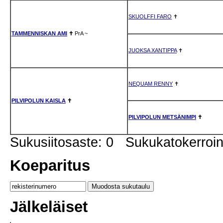
SKUOLFFI FARO
✝
TAMMENNISKAN AMI
✝
PrA
~
JUOKSA XANTIPPA
✝
NEQUAM RENNY
✝
PILVIPOLUN KAISLA
✝
PILVIPOLUN METSÄNIMPI
✝
Sukusiitosaste: 0 Sukukatokerro
Koeparitus
Jälkeläiset