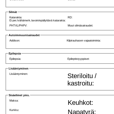
Silmät
Katarakta:
RD:
Ei per./vähämerk./avoin/epäilyttävä katarakta:
PHTVL/PHPV:
Muut silmäsairaudet:
Autoimmuunisairaudet
Addison:
Kilpirauhasen vajaatoiminta:
Epilepsia
Epilepsia:
Epileptistyyppiset:
Lisääntyminen
Lisääntyminen:
Steriloitu /
kastroitu:
Sisäelimet yms.
Maksa:
Keuhkot:
Kurkku:
Napatyrä: