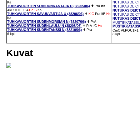
Ka
NUTUKAS DEICTI
TUHKAVUORTEN SOIHDUNKANTAJA U (38205/06)
✝
Pra
IfB
NUTUKAS DEICTI
AkPOU1F1: A
Hc
S
Ka
NUTUKAS DEICTI
TUHKAVUORTEN SAVUNVARTIJA U (38206/06)
✝
K
C
Pra
IfB
Hc
NUTUKAS DEICTI
Ka
NUTUKAS DEICTI
TUHKAVUORTEN SUDENMORSIAN N (38207/06)
✝
PrA
MUSTIKKATASSUN
TUHKAVUORTEN SUDENLAULU N (38208/06)
✝
PrA
IfC
Hc
MUSTIKKATASSU
TUHKAVUORTEN SUDENTANSSI N (38210/06)
✝
Pra
CmC
AkPOU1F1: 
6 kpl
8 kpl
Kuvat