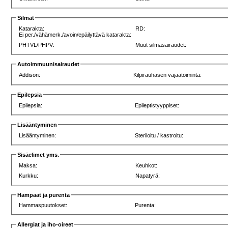
Silmät
Katarakta:
RD:
Ei per./vähämerk./avoin/epäilyttävä katarakta:
PHTVL/PHPV:
Muut silmäsairaudet:
Autoimmuunisairaudet
Addison:
Kilpirauhasen vajaatoiminta:
Epilepsia
Epilepsia:
Epileptistyyppiset:
Lisääntyminen
Lisääntyminen:
Steriloitu / kastroitu:
Sisäelimet yms.
Maksa:
Keuhkot:
Kurkku:
Napatyrä:
Hampaat ja purenta
Hammaspuutokset:
Purenta:
Allergiat ja iho-oireet