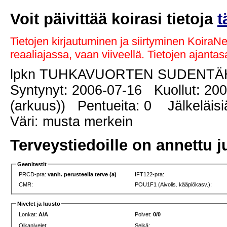
Voit päivittää koirasi tietoja
t
Tietojen kirjautuminen ja siirtyminen KoiraN
reaaliajassa, vaan viiveellä. Tietojen ajant
lpkn TUHKAVUORTEN SUDENTÄ
Syntynyt: 2006-07-16 Kuollut: 200
(arkuus)) Pentueita: 0 Jälkeläisi
Väri: musta merkein
Terveystiedoille on annettu j
Geenitestit
PRCD-pra:
vanh. perusteella terve (a)
IFT122-pra:
CMR:
POU1F1 (Aivolis. kääpiökasv.):
Nivelet ja luusto
Lonkat:
A/A
Polvet:
0/0
Olkanivelet:
Selkä: