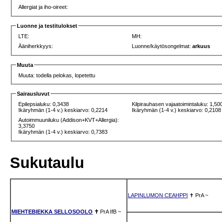
Allergiat ja iho-oireet:
Luonne ja testitulokset
LTE:
MH:
Ääniherkkyys:
Luonne/käytösongelmat:
arkuus
Muuta
Muuta: todella pelokas, lopetettu
Sairausluvut
Epilepsialuku: 0,3438
Kilpirauhasen vajaatoimintaluku: 1,50
Ikäryhmän (1-4 v.) keskiarvo: 0,2214
Ikäryhmän (1-4 v.) keskiarvo: 0,2108
Autoimmuuniluku (Addison+KVT+Allergia):
3,3750
Ikäryhmän (1-4 v.) keskiarvo: 0,7383
Sukutaulu
LAPINLUMON CEAHPPI
✝
PrA
~
MIEHTEBIEKKA SELLOSOOLO
✝
PrA
IfB
~