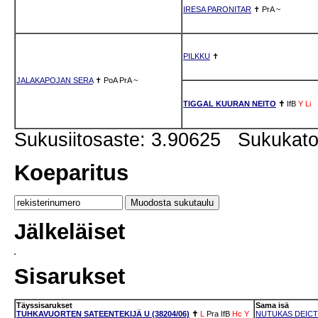
IRESA PARONITAR
✝
PrA
~
PILKKU
✝
JALAKAPOJAN SERA
✝
PoA
PrA
~
TIGGAL KUURAN NEITO
✝
IfB
Y
Li
Sukusiitosaste: 3.90625 Sukukat
Koeparitus
Jälkeläiset
Sisarukset
Täyssisarukset
Sama isä
TUHKAVUORTEN SATEENTEKIJÄ U (38204/06)
✝
L
Pra
IfB
Hc
Y
NUTUKAS DEICTI