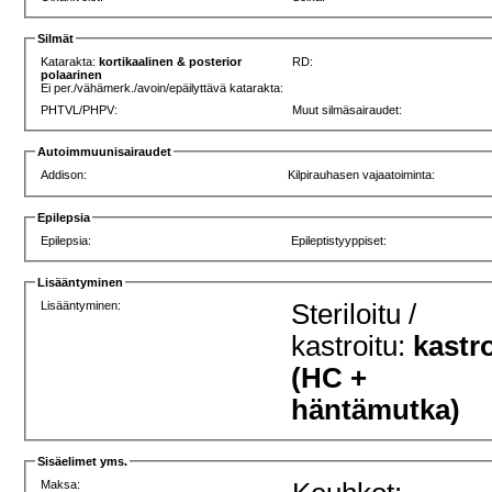
Silmät
Katarakta:
kortikaalinen & posterior
RD:
polaarinen
Ei per./vähämerk./avoin/epäilyttävä katarakta:
PHTVL/PHPV:
Muut silmäsairaudet:
Autoimmuunisairaudet
Addison:
Kilpirauhasen vajaatoiminta:
Epilepsia
Epilepsia:
Epileptistyyppiset:
Lisääntyminen
Lisääntyminen:
Steriloitu /
kastroitu:
kastr
(HC +
häntämutka)
Sisäelimet yms.
Maksa: