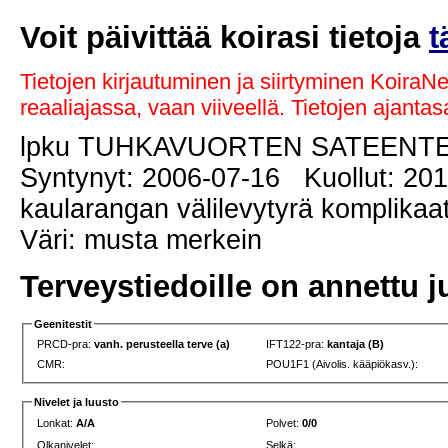
Voit päivittää koirasi tietoja
t
Tietojen kirjautuminen ja siirtyminen KoiraN
reaaliajassa, vaan viiveellä. Tietojen ajant
lpku TUHKAVUORTEN SATEENT
Syntynyt: 2006-07-16 Kuollut: 20
kaularangan välilevytyrä komplikaa
Väri: musta merkein
Terveystiedoille on annettu j
Geenitestit
PRCD-pra:
vanh. perusteella terve (a)
IFT122-pra:
kantaja (B)
CMR:
POU1F1 (Aivolis. kääpiökasv.):
Nivelet ja luusto
Lonkat:
A/A
Polvet:
0/0
Olkanivelet:
Selkä: