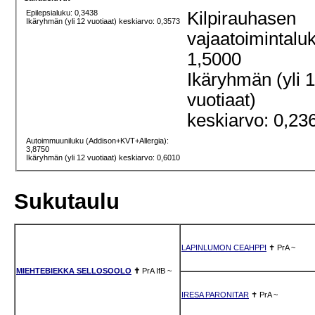
Epilepsialuku: 0,3438
Kilpirauhasen
Ikäryhmän (yli 12 vuotiaat) keskiarvo: 0,3573
vajaatoimintalu
1,5000
Ikäryhmän (yli 
vuotiaat)
keskiarvo: 0,23
Autoimmuuniluku (Addison+KVT+Allergia):
3,8750
Ikäryhmän (yli 12 vuotiaat) keskiarvo: 0,6010
Sukutaulu
LAPINLUMON CEAHPPI
✝
PrA
~
MIEHTEBIEKKA SELLOSOOLO
✝
PrA
IfB
~
IRESA PARONITAR
✝
PrA
~