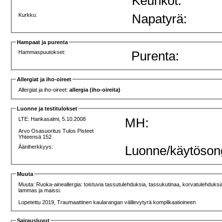
Keuhkot:
Kurkku:
Napatyrä:
Hampaat ja purenta
Hammaspuutokset:
Purenta:
Allergiat ja iho-oireet
Allergiat ja iho-oireet:
allergia (iho-oireita)
Luonne ja testitulokset
LTE:
Hankasalmi, 5.10.2008
MH:
Arvo Osasuoritus Tulos Pisteet
Yhteensä 152
Ääniherkkyys:
Luonne/käytöson
Muuta
Muuta: Ruoka-aineallergia: toistuvia tassutulehduksia, tassukutinaa, korvatulehduksia j
lammas ja maissi.
Lopetettu 2019, Traumaattinen kaularangan välilevytyrä komplikaatioineen
Sairausluvut