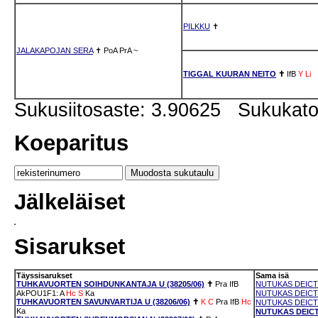
PILKKU
✝
JALAKAPOJAN SERA
✝
PoA
PrA
~
TIGGAL KUURAN NEITO
✝
IfB
Y
Li
Sukusiitosaste: 3.90625 Sukukat
Koeparitus
Jälkeläiset
Sisarukset
Täyssisarukset
Sama isä
TUHKAVUORTEN SOIHDUNKANTAJA U (38205/06)
✝
Pra
IfB
NUTUKAS DEICTI
AkPOU1F1: A
Hc
S
Ka
NUTUKAS DEICTI
TUHKAVUORTEN SAVUNVARTIJA U (38206/06)
✝
K
C
Pra
IfB
Hc
NUTUKAS DEICTI
Ka
NUTUKAS DEICTI