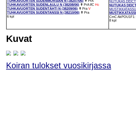
TUHKAVUORTEN SUDENMORSIAN N (38207/06)
✝
PrA
NUTUKAS DEICTI
TUHKAVUORTEN SUDENLAULU N (38208/06)
✝
PrA
IfC
Hc
NUTUKAS DEICTI
TUHKAVUORTEN SUDENTÄHTI N (38209/06)
✝
Pra
V
MUSTIKKATASSUN
TUHKAVUORTEN SUDENTANSSI N (38210/06)
✝
Pra
MUSTIKKATASSU
6 kpl
CmC
AkPOU1F1: 
8 kpl
Kuvat
Koiran tulokset vuosikirjassa