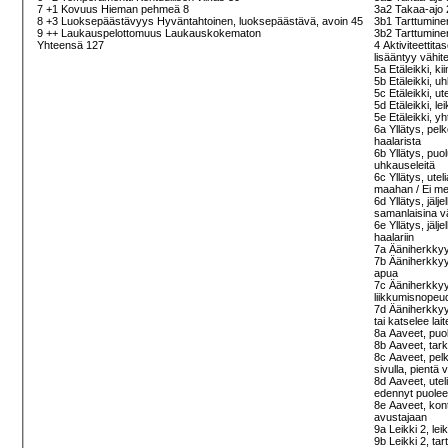
7 +1 Kovuus Hieman pehmeä 8
3a2 Takaa-ajo 2
8 +3 Luoksepäästävyys Hyväntahtoinen, luoksepäästävä, avoin 45
3b1 Tarttuminen
9 ++ Laukauspelottomuus Laukauskokematon
3b2 Tarttuminen
Yhteensä 127
4 Aktiviteettit
lisääntyy vähit
5a Etäleikki, ki
5b Etäleikki, u
5c Etäleikki, u
5d Etäleikki, le
5e Etäleikki, y
6a Yllätys, pel
haalarista
6b Yllätys, puo
uhkauseleitä
6c Yllätys, ute
maahan / Ei m
6d Yllätys, jälj
samanlaisina vä
6e Yllätys, jälj
haalariin
7a Ääniherkkyy
7b Ääniherkkyys
apua
7c Ääniherkkyys
liikkumisnopeud
7d Ääniherkkyys
tai katselee lai
8a Aaveet, puo
8b Aaveet, tark
8c Aaveet, pel
sivulla, pientä
8d Aaveet, ute
edennyt puolee
8e Aaveet, kont
avustajaan
9a Leikki 2, lei
9b Leikki 2, ta