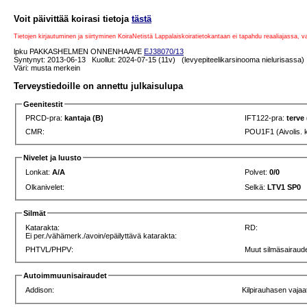
Voit päivittää koirasi tietoja
tästä
Tietojen kirjautuminen ja siirtyminen KoiraNetistä Lappalaiskoiratietokantaan ei tapahdu reaaliajassa, 
lpku PAKKASHELMEN ONNENHAAVE
EJ38070/13
Syntynyt: 2013-06-13 Kuollut: 2024-07-15 (11v) (levyepiteelikarsinooma nielurisassa)
Väri: musta merkein
Terveystiedoille on annettu julkaisulupa
Geenitestit
PRCD-pra:
kantaja (B)
IFT122-pra:
terve
CMR:
POU1F1 (Aivolis. 
Nivelet ja luusto
Lonkat:
A/A
Polvet:
0/0
Olkanivelet:
Selkä:
LTV1 SP0
Silmät
Katarakta:
RD:
Ei per./vähämerk./avoin/epäilyttävä katarakta:
PHTVL/PHPV:
Muut silmäsairaud
Autoimmuunisairaudet
Addison:
Kilpirauhasen vajaa