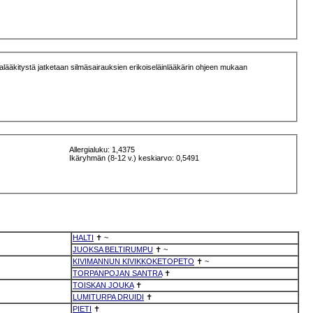
Allergialuku: 1,4375
Ikäryhmän (8-12 v.) keskiarvo: 0,5491
HALTI
✝
~
JUOKSA BELTIRUMPU
✝
~
KIVIMANNUN KIVIKKOKETOPETO
✝
~
TORPANPOJAN SANTRA
✝
TOISKAN JOUKA
✝
LUMITURPA DRUIDI
✝
PIETI
✝