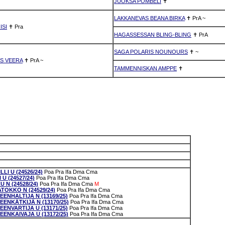
JUOKSA PÖMBELI
✝
LAKKANEVAS BEANA BIRKA
✝
PrA
~
ISI
✝
Pra
HAGASSESSAN BLING-BLING
✝
PrA
SAGA POLARIS NOUNOURS
✝
~
S VEERA
✝
PrA
~
TAMMENNISKAN AMPPE
✝
LI U (24526/24)
Poa
Pra
Ifa
Dma
Cma
U (24527/24)
Poa
Pra
Ifa
Dma
Cma
 N (24528/24)
Poa
Pra
Ifa
Dma
Cma
M
TOKKO N (24529/24)
Poa
Pra
Ifa
Dma
Cma
NHALTIJA N (13169/25)
Poa
Pra
Ifa
Dma
Cma
NKÄTKIJÄ N (13170/25)
Poa
Pra
Ifa
Dma
Cma
NVARTIJA U (13171/25)
Poa
Pra
Ifa
Dma
Cma
NKAIVAJA U (13172/25)
Poa
Pra
Ifa
Dma
Cma