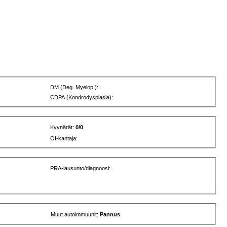
DM (Deg. Myelop.):
CDPA (Kondrodysplasia):
Kyynärät:
0/0
OI-kantaja:
PRA-lausunto/diagnoosi:
Muut autoimmuunit:
Pannus