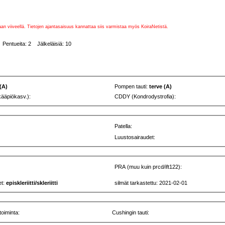
vaan viiveellä. Tietojen ajantasaisuus kannattaa siis varmistaa myös KoiraNetistä.
 Pentueita: 2 Jälkeläisiä: 10
 (A)
Pompen tauti:
terve (A)
kääpiökasv.):
CDDY (Kondrodystrofia):
Patella:
Luustosairaudet:
PRA (muu kuin prcd/ift122):
et:
episkleriitti/skleriitti
silmät tarkastettu: 2021-02-01
toiminta:
Cushingin tauti: