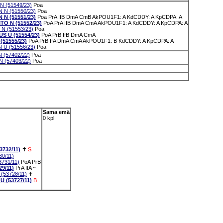
 (51549/23)
Poa
 N (51550/23)
Poa
N (51551/23)
Poa
PrA
IfB
DmA
CmB
AkPOU1F1: A
KdCDDY: A
KpCDPA: A
O N (51552/23)
PoA
PrA
IfB
DmA
CmA
AkPOU1F1: A
KdCDDY: A
KpCDPA: A
N (51553/23)
Poa
S U (51554/23)
PoA
PrB
IfB
DmA
CmA
51555/23)
PoA
PrB
IfA
DmA
CmA
AkPOU1F1: B
KdCDDY: A
KpCDPA: A
U (51556/23)
Poa
(57402/22)
Poa
 (57403/22)
Poa
Sama emä
0 kpl
732/11)
✝
S
0/11)
731/11)
PoA
PrB
9/11)
PrA
IfA
~
53728/11)
✝
(53727/11)
B