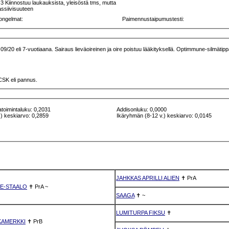
 Kiinnostuu laukauksista, yleisöstä tms, mutta
passiivisuuteen
ongelmat:
Paimennustaipumustesti:
kärin ohjeen mukaan
CSK eli pannus.
atoimintaluku: 0,2031
Addisonluku: 0,0000
) keskiarvo: 0,2859
Ikäryhmän (8-12 v.) keskiarvo: 0,0145
JAHKKAS APRILLI ALIEN
✝
PrA
KE-STAALO
✝
PrA
~
SAAGA
✝
~
LUMITURPA FIKSU
✝
KAMERKKI
✝
PrB