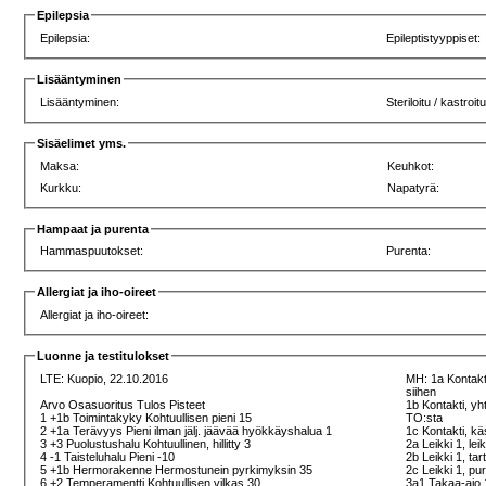
Epilepsia
Epilepsia:
Epileptistyyppiset:
Lisääntyminen
Lisääntyminen:
Steriloitu / kastroit
Sisäelimet yms.
Maksa:
Keuhkot:
Kurkku:
Napatyrä:
Hampaat ja purenta
Hammaspuutokset:
Purenta:
Allergiat ja iho-oireet
Allergiat ja iho-oireet:
Luonne ja testitulokset
LTE:
Kuopio, 22.10.2016
MH: 1a Kontakti
siihen
Arvo Osasuoritus Tulos Pisteet
1b Kontakti, yh
1 +1b Toimintakyky Kohtuullisen pieni 15
TO:sta
2 +1a Terävyys Pieni ilman jälj. jäävää hyökkäyshalua 1
1c Kontakti, kä
3 +3 Puolustushalu Kohtuullinen, hillitty 3
2a Leikki 1, lei
4 -1 Taisteluhalu Pieni -10
2b Leikki 1, tar
5 +1b Hermorakenne Hermostunein pyrkimyksin 35
2c Leikki 1, pu
6 +2 Temperamentti Kohtuullisen vilkas 30
3a1 Takaa-ajo 1