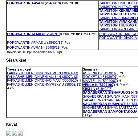
POROWARTIN AAVA N (25406/19)
Poa
PrB
IfB
TAIMISTON UNIHUPPIO N
TAIMISTON HITTAVAINEN
TAIMISTON KEKRIÄINEN 
TAIMISTON KUUTERNEIT
TAIMISTON SUKKAMIELI 
TAIMISTON VIIRAKANNU
TAIMISTON TULIKKO U (
TAIMISTON ÄÄRELÄINEN 
POROWARTIN ALMA N (25407/19)
PoA
PrB
IfB
DmA
CmB
POROWARTIN DANICA N 
POROWARTIN DIASCIA N
POROWARTIN ARMAS U (25402/19)
Poa
POROWARTIN AURA N (25405/19)
Poa
Jälkeläisiä 10 kpl, lapsenlapsia 18 kpl.
Sisarukset
Täyssisarukset
Sama isä
PAKKASHELMEN ONNENRIEMU N (38071/13)
ASTERIX U (51938/07)
PrC
PAKKASHELMEN ONNENLAULU N (38072/13)
ROCKET U (51939/07)
✝
Prc
PAKKASHELMEN ONNENVOIMA U (38068/13)
✝
MANTELI N (51940/07)
✝
PAKKASHELMEN ONNENMYRSKY U (38069/13)
VENLA N (51941/07)
✝
PrA
Y
Li
4 kpl
SIIKLI N (51942/07)
SAGABERRAN SISNAPUNOS N (53
SAGABERRAN SAUNAPIIKA N (5373
SAGABERRAN SARKANUTTU N (53
SAGABERRAN SUSIVOUTI U (5372
SAGABERRAN SANANSAATTAJA U (
SAGABERRAN SAMMONTAKOJA U 
11 kpl
Kuvat