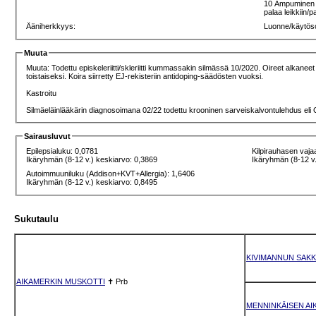
10 Ampuminen 3
palaa leikkiin/
Ääniherkkyys:
Luonne/käytös
Muuta
Muuta: Todettu episkeleriitti/skleriitti kummassakin silmässä 10/2020. Oireet alkaneet 09/20 eli 7-vuotiaana. Sairaus lieväoireinen ja oire poistuu lääkityksellä. Optimmune-silmätippalääkitystä jatketaan silmäsairauksien erikoiseläinlää
toistaiseksi. Koira siirretty EJ-rekisteriin antidoping-säädösten vuoksi.
Kastroitu
Silmäeläinlääkärin diagnosoimana 02/22 todettu krooninen sarveiskalvontulehdus eli 
Sairausluvut
Epilepsialuku: 0,0781
Kilpirauhasen vaja
Ikäryhmän (8-12 v.) keskiarvo: 0,3869
Ikäryhmän (8-12 v.
Autoimmuuniluku (Addison+KVT+Allergia): 1,6406
Ikäryhmän (8-12 v.) keskiarvo: 0,8495
Sukutaulu
KIVIMANNUN SAK
AIKAMERKIN MUSKOTTI
✝
Prb
MENNINKÄISEN AI