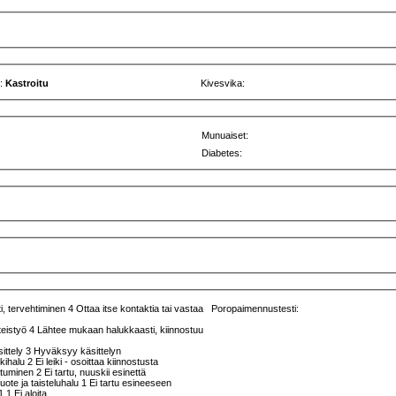
u:
Kastroitu
Kivesvika:
Munuaiset:
Diabetes:
, tervehtiminen 4 Ottaa itse kontaktia tai vastaa
Poropaimennustesti:
teistyö 4 Lähtee mukaan halukkaasti, kiinnostuu
sittely 3 Hyväksyy käsittelyn
kkihalu 2 Ei leiki - osoittaa kiinnostusta
ttuminen 2 Ei tartu, nuuskii esinettä
ruote ja taisteluhalu 1 Ei tartu esineeseen
 1 Ei aloita