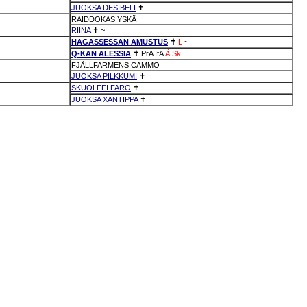
JUOKSA DESIBELI
✝
RAIDDOKAS YSKÄ
RIINA
✝
~
HAGASSESSAN AMUSTUS
✝
L
~
Q-KAN ALESSIA
✝
PrA
IfA
Ä
Sk
FJÄLLFARMENS CAMMO
JUOKSA PILKKUMI
✝
SKUOLFFI FARO
✝
JUOKSA XANTIPPA
✝