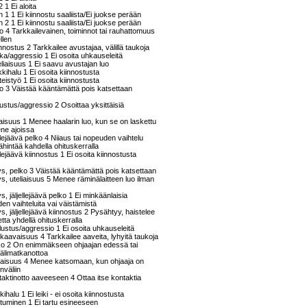
 1 Ei aloita
 1 1 Ei kiinnostu saaliista/Ei juokse perään
 2 1 Ei kiinnostu saaliista/Ei juokse perään
aso 4 Tarkkailevainen, toiminnot tai rauhattomuus
ellen
innostus 2 Tarkkailee avustajaa, välillä taukoja
hka/aggressio 1 Ei osoita uhkauseleitä
teliaisuus 1 Ei saavu avustajan luo
ikkihalu 1 Ei osoita kiinnostusta
hteistyö 1 Ei osoita kiinnostusta
ko 3 Väistää kääntämättä pois katsettaan
lustus/aggressio 2 Osoittaa yksittäisiä
liaisuus 1 Menee haalarin luo, kun se on laskettu
ene ajoissa
ellejäävä pelko 4 Niiaus tai nopeuden vaihtelu
hintää kahdella ohituskerralla
ellejäävä kiinnostus 1 Ei osoita kiinnostusta
s, pelko 3 Väistää kääntämättä pois katsettaan
, uteliaisuus 5 Menee räminälaitteen luo ilman
, jäljellejäävä pelko 1 Ei minkäänlaisia
en vaihteluita vai väistämistä
, jäljellejäävä kiinnostus 2 Pysähtyy, haistelee
tetta yhdellä ohituskerralla
lustus/aggressio 1 Ei osoita uhkauseleitä
kaavaisuus 4 Tarkkailee aaveita, lyhyitä taukoja
ko 2 On enimmäkseen ohjaajan edessä tai
 välimatkanottoa
liaisuus 4 Menee katsomaan, kun ohjaaja on
nväliin
aktinotto aaveeseen 4 Ottaa itse kontaktia
kkihalu 1 Ei leiki - ei osoita kiinnostusta
rttuminen 1 Ei tartu esineeseen