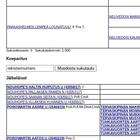
NELIVEDON MARKI
PAKKASHELMEN LEMPEÄ LOUNATUULI
✝
Pra
S
NELIVEDON KAUNI
Sukusiitosaste: 0 Sukukatokerroin: 1.000
Koeparitus
Jälkeläiset
NOUHOPE'S HALTIN HUIPUTUS U (43058/17)
V
NOUHOPE'S PALLAKSEN PAIMEN N (43057/17)
NOUHOPE'S SAANAN SEITA N (43056/17)
PrB
CmA
NOUHOPE'S YLLÄKSEN YLHÄINEN U (43055/17)
POROWARTIN AARRE U (25404/19)
PoA
PrA
IfA
DmA
CmA
TERVASKIPINÄN MAKRIL
TERVASKIPINÄN MONNI 
TERVASKIPINÄN MUIKKU
TERVASKIPINÄN MUSTA
TUHKAVUORTEN AARTEE
TUHKAVUORTEN AARTEE
TUHKAVUORTEN AARTEE
TUHKAVUORTEN AARTEE
POROWARTIN AATOS U (25403/19)
Poa
Ä