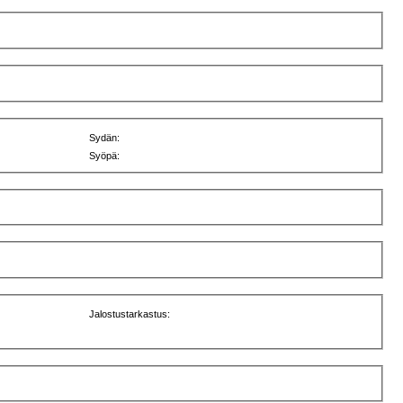
Sydän:
Syöpä:
Jalostustarkastus: