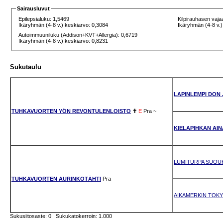
Sairausluvut
Epilepsialuku: 1,5469
Kilpirauhasen vaja
Ikäryhmän (4-8 v.) keskiarvo: 0,3084
Ikäryhmän (4-8 v.)
Autoimmuuniluku (Addison+KVT+Allergia): 0,6719
Ikäryhmän (4-8 v.) keskiarvo: 0,8231
Sukutaulu
LAPINLEMPI DON
TUHKAVUORTEN YÖN REVONTULENLOISTO
✝
E
Pra
~
KIELAPIHKAN AI
LUMITURPA SUOU
TUHKAVUORTEN AURINKOTÄHTI
Pra
AIKAMERKIN TOK
Sukusiitosaste: 0 Sukukatokerroin: 1.000