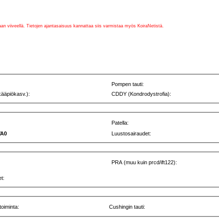
vaan viiveellä. Tietojen ajantasaisuus kannattaa siis varmistaa myös KoiraNetistä.
Pompen tauti:
kääpiökasv.):
CDDY (Kondrodystrofia):
Patella:
VA0
Luustosairaudet:
PRA (muu kuin prcd/ift122):
t:
toiminta:
Cushingin tauti: