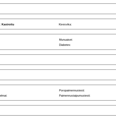
u:
Kastroitu
Kivesvika:
Munuaiset:
Diabetes:
Poropaimennustesti:
elmat:
Paimennustaipumustesti: