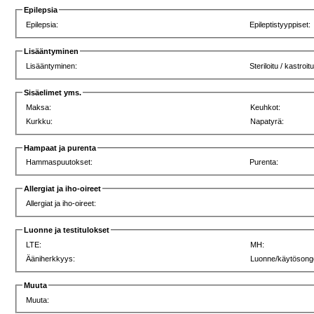
Epilepsia
Epilepsia:
Epileptistyyppiset:
Lisääntyminen
Lisääntyminen:
Steriloitu / kastroit
Sisäelimet yms.
Maksa:
Keuhkot:
Kurkku:
Napatyrä:
Hampaat ja purenta
Hammaspuutokset:
Purenta:
Allergiat ja iho-oireet
Allergiat ja iho-oireet:
Luonne ja testitulokset
LTE:
MH:
Ääniherkkyys:
Luonne/käytösong
Muuta
Muuta: