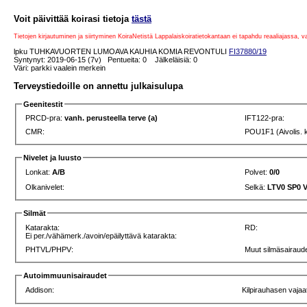
Voit päivittää koirasi tietoja
tästä
Tietojen kirjautuminen ja siirtyminen KoiraNetistä Lappalaiskoiratietokantaan ei tapahdu reaaliajassa, 
lpku TUHKAVUORTEN LUMOAVA KAUHIA KOMIA REVONTULI
FI37880/19
Syntynyt: 2019-06-15 (7v) Pentueita: 0 Jälkeläisiä: 0
Väri: parkki vaalein merkein
Terveystiedoille on annettu julkaisulupa
Geenitestit
PRCD-pra:
vanh. perusteella terve (a)
IFT122-pra:
CMR:
POU1F1 (Aivolis. 
Nivelet ja luusto
Lonkat:
A/B
Polvet:
0/0
Olkanivelet:
Selkä:
LTV0 SP0 
Silmät
Katarakta:
RD:
Ei per./vähämerk./avoin/epäilyttävä katarakta:
PHTVL/PHPV:
Muut silmäsairaude
Autoimmuunisairaudet
Addison:
Kilpirauhasen vajaa