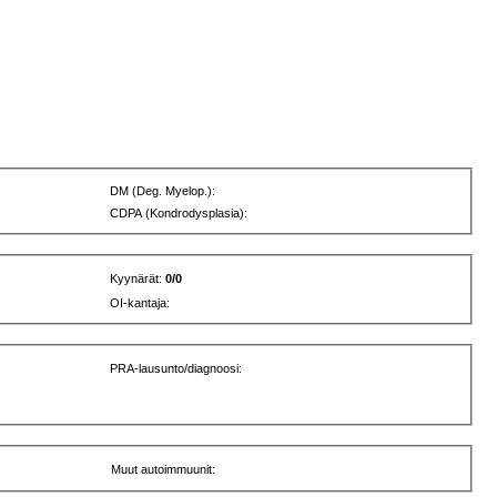
DM (Deg. Myelop.):
CDPA (Kondrodysplasia):
Kyynärät:
0/0
OI-kantaja:
PRA-lausunto/diagnoosi:
Muut autoimmuunit: