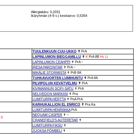
Allergialuku: 0,2031
Ikäryhmän (4-8 v.) keskiarvo: 0,5354
TUULENKUUN CUU-UKKO
✝
PrA
LAPINLUMON BIEGGAMILLU
✝
K
PrA
IfB
Hc
Li
LAPINLUMON CEAHPPI
✝
PrA
~
IRESA PARONITAR
✝
PrA
~
MIKÄLIE STORMISTA
✝
PrB
IfA
TUHKAVUORTEN LUMIHUNTU
✝
PrA
IfA
PILVIPOLUN KEVÄTVELMU
✝
PrA
KIVIMANNUN SCIFI-SATU
✝
PrA
NELIVEDON MARKIISI
✝
Pra
LUMITURPA HERTTA
✝
PoA
PrA
KARHUKALLION EL ENRICO
✝
Pra
Ka
LUMITURPA HENRIIKKA
PrA
NEQUAM CASPER
✝
~
S
CRANEFIELD'S AUTERETAR
✝
LUMITURPA FIKSU
✝
JUOKSA PÖMBELI
✝