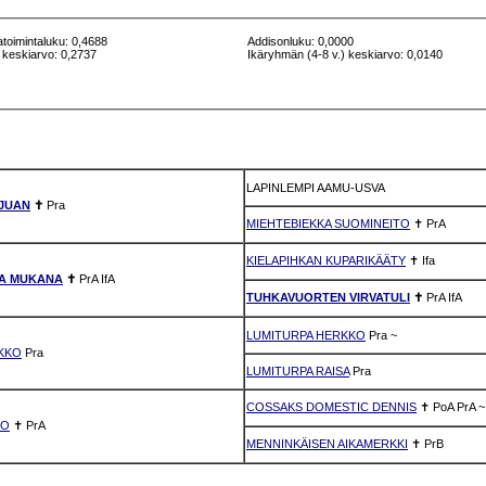
atoimintaluku: 0,4688
Addisonluku: 0,0000
 keskiarvo: 0,2737
Ikäryhmän (4-8 v.) keskiarvo: 0,0140
LAPINLEMPI AAMU-USVA
 JUAN
✝
Pra
MIEHTEBIEKKA SUOMINEITO
✝
PrA
KIELAPIHKAN KUPARIKÄÄTY
✝
Ifa
NA MUKANA
✝
PrA
IfA
TUHKAVUORTEN VIRVATULI
✝
PrA
IfA
LUMITURPA HERKKO
Pra
~
KKO
Pra
LUMITURPA RAISA
Pra
COSSAKS DOMESTIC DENNIS
✝
PoA
PrA
~
YO
✝
PrA
MENNINKÄISEN AIKAMERKKI
✝
PrB