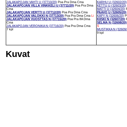
JALAKAPOJAN VAHTI U (37710/20)
Poa
Pra
Dma
Cma
KARHU U (32602/20)
JALAKAPOJAN VILLA VINKKELI U (37711/20)
Poa
Pra
Dma
KETTU U (32603/20)
Cma
MATTI U (32604/20)
JALAKAPOJAN VERTTI U (37712/20)
Poa
Pra
Dma
Cma
PAAVO U (32605/20)
JALAKAPOJAN VALOKKI N (37713/20)
Poa
Pra
Dma
Cma
Li
KÄPY N (32606/20)
P
JALAKAPOJAN VUOSTTAS N (37715/20)
Poa
Pra
IfA
Dma
KIISKI N (32607/20)
Cma
SELMA N (32608/20)
JALAKAPOJAN VERONIKA N (37716/20)
Poa
Pra
Dma
Cma
S
7 kpl
MUSTIKKA N (32609/
9 kpl
Kuvat