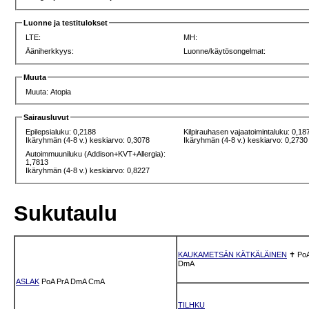
Luonne ja testitulokset
LTE:
MH:
Ääniherkkyys:
Luonne/käytösongelmat:
Muuta
Muuta: Atopia
Sairausluvut
Epilepsialuku: 0,2188
Kilpirauhasen vajaatoimintaluku: 0,18
Ikäryhmän (4-8 v.) keskiarvo: 0,3078
Ikäryhmän (4-8 v.) keskiarvo: 0,2730
Autoimmuuniluku (Addison+KVT+Allergia):
1,7813
Ikäryhmän (4-8 v.) keskiarvo: 0,8227
Sukutaulu
KAUKAMETSÄN KÄTKÄLÄINEN
✝
Po
DmA
ASLAK
PoA
PrA
DmA
CmA
TILHKU