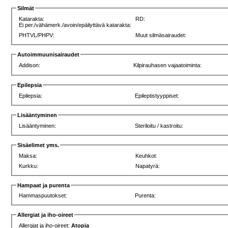
Silmät
Katarakta:
RD:
Ei per./vähämerk./avoin/epäilyttävä katarakta:
PHTVL/PHPV:
Muut silmäsairaudet:
Autoimmuunisairaudet
Addison:
Kilpirauhasen vajaatoiminta:
Epilepsia
Epilepsia:
Epileptistyyppiset:
Lisääntyminen
Lisääntyminen:
Steriloitu / kastroitu:
Sisäelimet yms.
Maksa:
Keuhkot:
Kurkku:
Napatyrä:
Hampaat ja purenta
Hammaspuutokset:
Purenta:
Allergiat ja iho-oireet
Allergiat ja iho-oireet:
Atopia