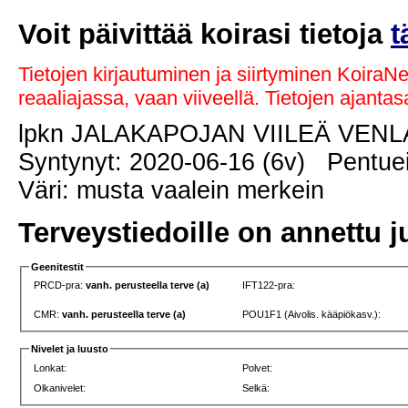
Voit päivittää koirasi tietoja
t
Tietojen kirjautuminen ja siirtyminen KoiraN
reaaliajassa, vaan viiveellä. Tietojen ajant
lpkn JALAKAPOJAN VIILEÄ VEN
Syntynyt: 2020-06-16 (6v) Pentuei
Väri: musta vaalein merkein
Terveystiedoille on annettu j
Geenitestit
PRCD-pra:
vanh. perusteella terve (a)
IFT122-pra:
CMR:
vanh. perusteella terve (a)
POU1F1 (Aivolis. kääpiökasv.):
Nivelet ja luusto
Lonkat:
Polvet:
Olkanivelet:
Selkä: