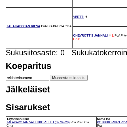
VERTTI
✝
JALAKAPOJAN RIESA
PoA
PrA
IfA
DmA
CmA
CHEVROTT'S JANNALI
✝
L
PoA
PrA
Li
Sk
Sukusiitosaste: 0 Sukukatokerro
Koeparitus
Jälkeläiset
Sisarukset
Täyssisarukset
Sama isä
JALAKAPOJAN VALTTIKORTTI U (37709/20)
Poa
Pra
Dma
POIKKIKORVAN PYRY
Cma
Pra