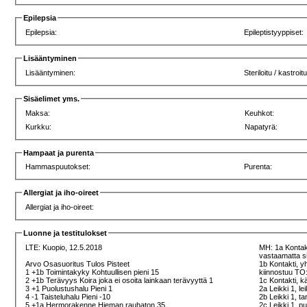
Epilepsia
Epilepsia:
Epileptistyyppiset:
Lisääntyminen
Lisääntyminen:
Steriloitu / kastroitu
Sisäelimet yms.
Maksa:
Keuhkot:
Kurkku:
Napatyrä:
Hampaat ja purenta
Hammaspuutokset:
Purenta:
Allergiat ja iho-oireet
Allergiat ja iho-oireet:
Luonne ja testitulokset
LTE:
Kuopio, 12.5.2018
MH: 1a Kontak
vastaamatta si
Arvo Osasuoritus Tulos Pisteet
1b Kontakti, y
1 +1b Toimintakyky Kohtuullisen pieni 15
kiinnostuu TO
2 +1b Terävyys Koira joka ei osoita lainkaan terävyyttä 1
1c Kontakti, k
3 +1 Puolustushalu Pieni 1
2a Leikki 1, le
4 -1 Taisteluhalu Pieni -10
2b Leikki 1, ta
5 +1a Hermorakenne Hieman rauhaton 35
2c Leikki 1, p