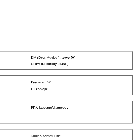
DM (Deg. Myelop.):
terve (A)
CDPA (Kondrodysplasia):
Kyynärät:
0/0
OI-kantaja:
PRA-lausunto/diagnoosi:
Muut autoimmuunit: