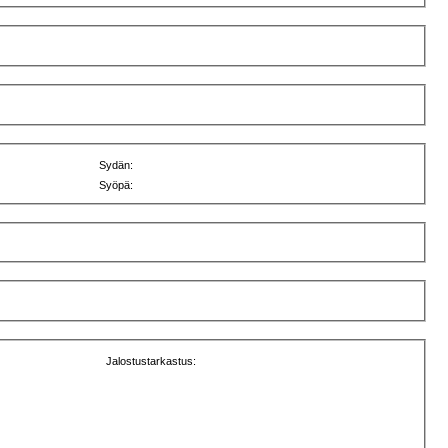
Sydän:
Syöpä:
Jalostustarkastus: