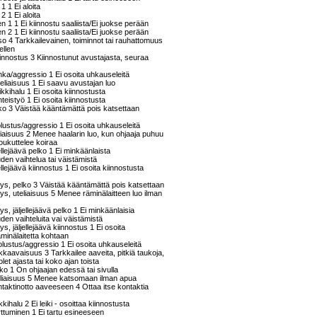
1 1 Ei aloita
2 1 Ei aloita
n 1 1 Ei kiinnostu saaliista/Ei juokse perään
n 2 1 Ei kiinnostu saaliista/Ei juokse perään
taso 4 Tarkkailevainen, toiminnot tai rauhattomuus
tellen
kiinnostus 3 Kiinnostunut avustajasta, seuraa
uhka/aggressio 1 Ei osoita uhkauseleitä
uteliaisuus 1 Ei saavu avustajan luo
eikkihalu 1 Ei osoita kiinnostusta
hteistyö 1 Ei osoita kiinnostusta
lko 3 Väistää kääntämättä pois katsettaan
olustus/aggressio 1 Ei osoita uhkauseleitä
eliaisuus 2 Menee haalarin luo, kun ohjaaja puhuu
oukuttelee koiraa
jellejäävä pelko 1 Ei minkäänlaista
den vaihtelua tai väistämistä
jellejäävä kiinnostus 1 Ei osoita kiinnostusta
ys, pelko 3 Väistää kääntämättä pois katsettaan
s, uteliaisuus 5 Menee räminälaitteen luo ilman
s, jäljellejäävä pelko 1 Ei minkäänlaisia
den vaihteluita vai väistämistä
s, jäljellejäävä kiinnostus 1 Ei osoita
äminälaitetta kohtaan
lustus/aggressio 1 Ei osoita uhkauseleitä
kkaavaisuus 3 Tarkkailee aaveita, pitkiä taukoja,
et ajasta tai koko ajan toista
ko 1 On ohjaajan edessä tai sivulla
eliaisuus 5 Menee katsomaan ilman apua
taktinotto aaveeseen 4 Ottaa itse kontaktia
ikkihalu 2 Ei leiki - osoittaa kiinnostusta
arttuminen 1 Ei tartu esineeseen