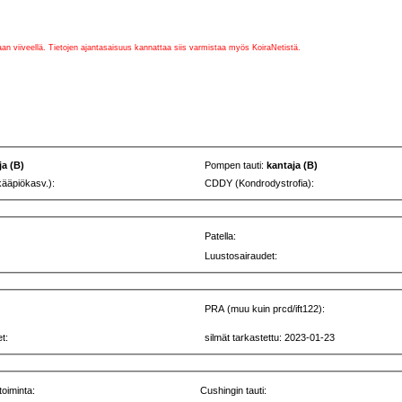
vaan viiveellä. Tietojen ajantasaisuus kannattaa siis varmistaa myös KoiraNetistä.
ja (B)
Pompen tauti:
kantaja (B)
kääpiökasv.):
CDDY (Kondrodystrofia):
Patella:
Luustosairaudet:
PRA (muu kuin prcd/ift122):
t:
silmät tarkastettu: 2023-01-23
toiminta:
Cushingin tauti: