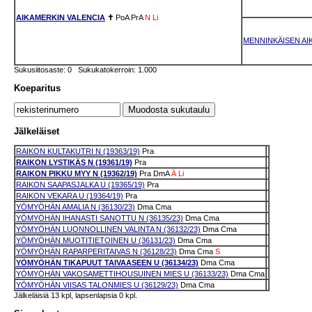
AIKAMERKIN VALENCIA
✝
PoA
PrA
N
Li
MENNINKÄISEN AI
Sukusiitosaste: 0 Sukukatokerroin: 1.000
Koeparitus
Jälkeläiset
RAIKON KULTAKUTRI N (19363/19)
Pra
RAIKON LYSTIKÄS N (19361/19)
Pra
RAIKON PIKKU MYY N (19362/19)
Pra
DmA
Ä
Li
RAIKON SAAPASJALKA U (19365/19)
Pra
RAIKON VEKARA U (19364/19)
Pra
YÖMYÖHÄN AMALIA N (36130/23)
Dma
Cma
YÖMYÖHÄN IHANASTI SANOTTU N (36135/23)
Dma
Cma
YÖMYÖHÄN LUONNOLLINEN VALINTA N (36132/23)
Dma
Cma
YÖMYÖHÄN MUOTITIETOINEN U (36131/23)
Dma
Cma
YÖMYÖHÄN RAPARPERITAIVAS N (36128/23)
Dma
Cma
S
YÖMYÖHÄN TIKAPUUT TAIVAASEEN U (36134/23)
Dma
Cma
YÖMYÖHÄN VAKOSAMETTIHOUSUINEN MIES U (36133/23)
Dma
Cma
YÖMYÖHÄN VIISAS TALONMIES U (36129/23)
Dma
Cma
Jälkeläisiä 13 kpl, lapsenlapsia 0 kpl.