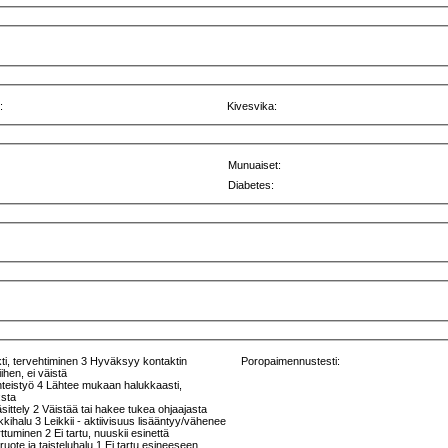
:
Kivesvika:
Munuaiset:
Diabetes:
ti, tervehtiminen 3 Hyväksyy kontaktin
Poropaimennustesti:
ihen, ei väistä
hteistyö 4 Lähtee mukaan halukkaasti,
:sta
äsittely 2 Väistää tai hakee tukea ohjaajasta
ikkihalu 3 Leikkii - aktiivisuus lisääntyy/vähenee
rttuminen 2 Ei tartu, nuuskii esinettä
uruote ja taisteluhalu 1 Ei tartu esineeseen