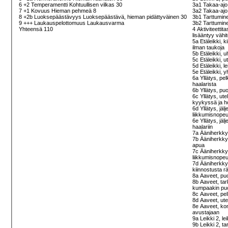
6 +2 Temperamentti Kohtuullisen vilkas 30
3a1 Takaa-ajo 
7 +1 Kovuus Hieman pehmeä 8
3a2 Takaa-ajo 
8 +2b Luoksepäästävyys Luoksepäästävä, hieman pidättyväinen 30
3b1 Tarttumine
9 +++ Laukauspelottomuus Laukausvarma
3b2 Tarttumine
Yhteensä 110
4 Aktiviteetti
lisääntyy vähi
5a Etäleikki, 
ilman taukoja
5b Etäleikki, 
5c Etäleikki, 
5d Etäleikki, l
5e Etäleikki, y
6a Yllätys, pe
haalarista
6b Yllätys, pu
6c Yllätys, ut
kyykyssä ja h
6d Yllätys, jäl
liikkumisnopeu
6e Yllätys, jäl
haalariin
7a Ääniherkky
7b Ääniherkkyy
apua
7c Ääniherkkyy
liikkumisnopeu
7d Ääniherkkyy
kiinnostusta r
8a Aaveet, puo
8b Aaveet, tar
kumpaakin puol
8c Aaveet, pel
8d Aaveet, ut
8e Aaveet, kon
avustajaan
9a Leikki 2, le
9b Leikki 2, t