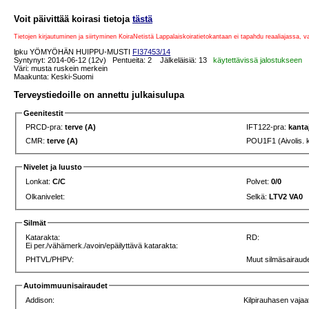
Voit päivittää koirasi tietoja
tästä
Tietojen kirjautuminen ja siirtyminen KoiraNetistä Lappalaiskoiratietokantaan ei tapahdu reaaliajassa, 
lpku YÖMYÖHÄN HUIPPU-MUSTI
FI37453/14
Syntynyt: 2014-06-12 (12v) Pentueita: 2 Jälkeläisiä: 13
käytettävissä jalostukseen
Väri: musta ruskein merkein
Maakunta: Keski-Suomi
Terveystiedoille on annettu julkaisulupa
Geenitestit
PRCD-pra:
terve (A)
IFT122-pra:
kanta
CMR:
terve (A)
POU1F1 (Aivolis. 
Nivelet ja luusto
Lonkat:
C/C
Polvet:
0/0
Olkanivelet:
Selkä:
LTV2 VA0
Silmät
Katarakta:
RD:
Ei per./vähämerk./avoin/epäilyttävä katarakta:
PHTVL/PHPV:
Muut silmäsairaude
Autoimmuunisairaudet
Addison:
Kilpirauhasen vajaa