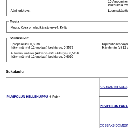
10 Ampuminen 4
laukauksia tms
Ääniherkkyys:
Luonne/käytö
Muuta
Muuta: Koira on ollut ikänsä terve?: Kyllä
Sairausluvut
Epilepsialuku: 0,5938
Kilpirauhasen vaja
Ikäryhmän (yli 12 vuotiaat) keskiarvo: 0,3573
Ikäryhmän (yli 12 
Autoimmuuniluku (Addison+KVT+Allergia): 0,5156
Ikäryhmän (yli 12 vuotiaat) keskiarvo: 0,6010
Sukutaulu
KISURAN KILKURA
PILVIPOLUN HELLEHUIPPU
✝
Pob
~
PILVIPOLUN PAR
COSSAKS DOMEST