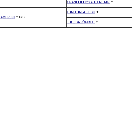
CRANEFIELD'S AUTERETAR
✝
LUMITURPA FIKSU
✝
KAMERKKI
✝
PrB
JUOKSA PÖMBELI
✝