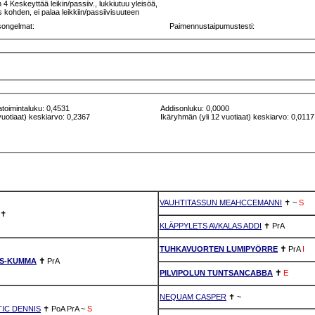
 Keskeyttää leikin/passiiv., lukkiutuu yleisöä,
 kohden, ei palaa leikkiin/passiivisuuteen
songelmat:
Paimennustaipumustesti:
atoimintaluku: 0,4531
Addisonluku: 0,0000
vuotiaat) keskiarvo: 0,2367
Ikäryhmän (yli 12 vuotiaat) keskiarvo: 0,0117
VAUHTITASSUN MEAHCCEMANNI
✝
~
S
✝
KLÄPPYLETS AVKALAS ADDI
✝
PrA
TUHKAVUORTEN LUMIPYÖRRE
✝
PrA
I
AS-KUMMA
✝
PrA
PILVIPOLUN TUNTSANCABBA
✝
E
NEQUAM CASPER
✝
~
IC DENNIS
✝
PoA
PrA
~
S