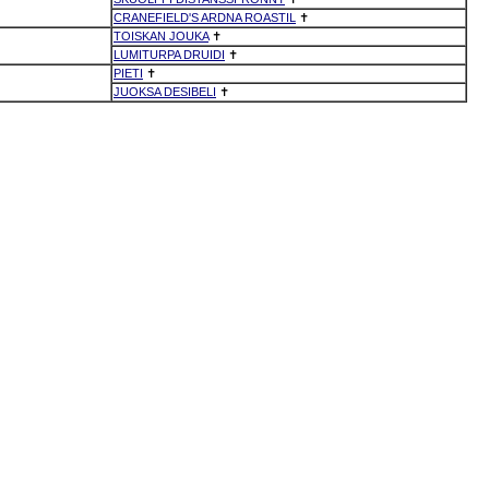
CRANEFIELD'S ARDNA ROASTIL
✝
TOISKAN JOUKA
✝
LUMITURPA DRUIDI
✝
PIETI
✝
JUOKSA DESIBELI
✝