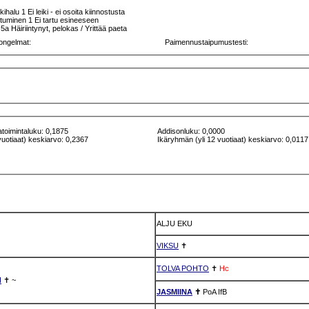
kkihalu 1 Ei leiki - ei osoita kiinnostusta
rttuminen 1 Ei tartu esineeseen
 Häiriintynyt, pelokas / Yrittää paeta
ongelmat:
Paimennustaipumustesti:
atoimintaluku: 0,1875
Addisonluku: 0,0000
vuotiaat) keskiarvo: 0,2367
Ikäryhmän (yli 12 vuotiaat) keskiarvo: 0,0117
ALJU EKU
VIKSU
✝
TOLVA POHTO
✝
Hc
I
✝
~
JASMIINA
✝
PoA
IfB