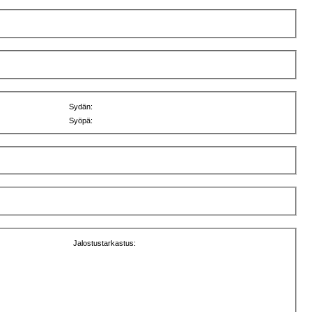
Sydän:
Syöpä:
Jalostustarkastus: