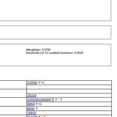
Allergialuku: 0,3750
Ikäryhmän (yli 12 vuotiaat) keskiarvo: 0,3526
TURRE
✝
Hc
ZIGGA
JUOKSA DISKANTTI
✝
~
S
ÄMMI
✝
Hc
AKSU
✝
TÄPLÄ
RUNNE
✝
~
S