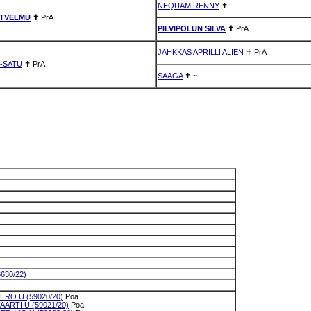
NEQUAM RENNY
✝
ÄTVELMU
✝
PrA
PILVIPOLUN SILVA
✝
PrA
JAHKKAS APRILLI ALIEN
✝
PrA
I-SATU
✝
PrA
SAAGA
✝
~
630/22)
RO U (59020/20)
Poa
ÄRTI U (59021/20)
Poa