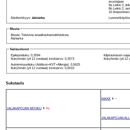
avustajaan
9a Leikki 2, lei
9b Leikki 2, ta
10 Ampuminen 5a
Ääniherkkyys:
ääniarka
Luonne/käytös
Muuta
Muuta: Toistuvia anaalirauhastulehduksia
Ääniarka
Sairausluvut
Epilepsialuku: 0,3594
Kilpirauhasen vaja
Ikäryhmän (yli 12 vuotiaat) keskiarvo: 0,3573
Ikäryhmän (yli 12 
Autoimmuuniluku (Addison+KVT+Allergia): 0,5625
Ikäryhmän (yli 12 vuotiaat) keskiarvo: 0,6010
Sukutaulu
NIKKE
✝
~
JALAKAPOJAN MOSKU
✝
Hc
JALAKAPOJAN ALL