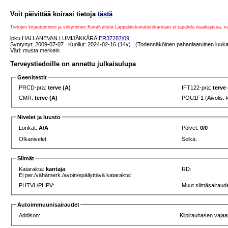
Voit päivittää koirasi tietoja
tästä
Tietojen kirjautuminen ja siirtyminen KoiraNetistä Lappalaiskoiratietokantaan ei tapahdu reaaliajassa, 
lpku HALLANEVAN LUMIJÄKKÄRÄ
ER37287/09
Syntynyt: 2009-07-07 Kuollut: 2024-02-16 (14v) (Todennäköinen pahanlaatuinen luukas
Väri: musta merkein
Terveystiedoille on annettu julkaisulupa
Geenitestit
PRCD-pra:
terve (A)
IFT122-pra:
terve
CMR:
terve (A)
POU1F1 (Aivolis. 
Nivelet ja luusto
Lonkat:
A/A
Polvet:
0/0
Olkanivelet:
Selkä:
Silmät
Katarakta:
kantaja
RD:
Ei per./vähämerk./avoin/epäilyttävä katarakta:
PHTVL/PHPV:
Muut silmäsairaude
Autoimmuunisairaudet
Addison:
Kilpirauhasen vajaa