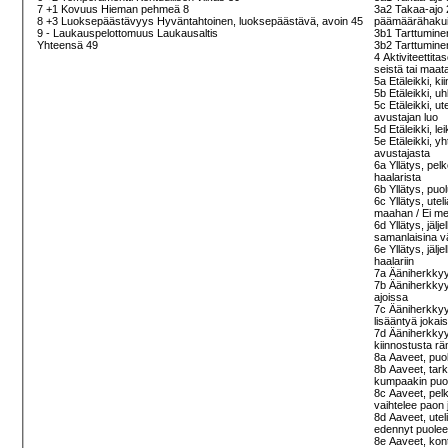
7 +1 Kovuus Hieman pehmeä 8
3a2 Takaa-ajo 2
8 +3 Luoksepäästävyys Hyväntahtoinen, luoksepäästävä, avoin 45
päämäärähakuis
9 - Laukauspelottomuus Laukausaltis
3b1 Tarttuminen
Yhteensä 49
3b2 Tarttuminen
4 Aktiviteettita
seistä tai maa
5a Etäleikki, ki
5b Etäleikki, u
5c Etäleikki, u
avustajan luo
5d Etäleikki, le
5e Etäleikki, y
avustajasta
6a Yllätys, pel
haalarista
6b Yllätys, puo
6c Yllätys, ute
maahan / Ei m
6d Yllätys, jälj
samanlaisina vä
6e Yllätys, jälj
haalariin
7a Ääniherkky
7b Ääniherkkyy
ajoissa
7c Ääniherkkyys
lisääntyä jokais
7d Ääniherkkyys
kiinnostusta rä
8a Aaveet, puo
8b Aaveet, tark
kumpaakin puole
8c Aaveet, pel
vaihtelee paon j
8d Aaveet, ute
edennyt puolee
8e Aaveet, kont