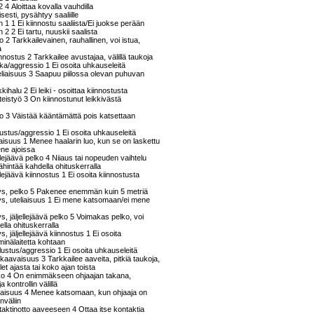
 4 Aloittaa kovalla vauhdilla
esti, pysähtyy saaliille
 1 1 Ei kiinnostu saaliista/Ei juokse perään
 2 2 Ei tartu, nuuskii saalista
so 2 Tarkkailevainen, rauhallinen, voi istua,
ta
innostus 2 Tarkkailee avustajaa, välillä taukoja
hka/aggressio 1 Ei osoita uhkauseleitä
teliaisuus 3 Saapuu piilossa olevan puhuvan
ikkihalu 2 Ei leiki - osoittaa kiinnostusta
hteistyö 3 On kiinnostunut leikkivästä
ko 3 Väistää kääntämättä pois katsettaan
lustus/aggressio 1 Ei osoita uhkauseleitä
liaisuus 1 Menee haalarin luo, kun se on laskettu
ene ajoissa
ellejäävä pelko 4 Niiaus tai nopeuden vaihtelu
hintää kahdella ohituskerralla
ellejäävä kiinnostus 1 Ei osoita kiinnostusta
ys, pelko 5 Pakenee enemmän kuin 5 metriä
s, uteliaisuus 1 Ei mene katsomaan/ei mene
, jäljellejäävä pelko 5 Voimakas pelko, voi
ella ohituskerralla
, jäljellejäävä kiinnostus 1 Ei osoita
minälaitetta kohtaan
lustus/aggressio 1 Ei osoita uhkauseleitä
kaavaisuus 3 Tarkkailee aaveita, pitkiä taukoja,
t ajasta tai koko ajan toista
ko 4 On enimmäkseen ohjaajan takana,
a kontrollin välillä
liaisuus 4 Menee katsomaan, kun ohjaaja on
nväliin
aktinotto aaveeseen 4 Ottaa itse kontaktia