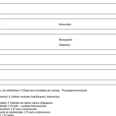
:
Kivesvika:
Munuaiset:
Diabetes:
, tervehtiminen 4 Ottaa itse kontaktia tai vastaa
Poropaimennustesti:
teistyö 4 Lähtee mukaan halukkaasti, kiinnostuu
sittely 2 Väistää tai hakee tukea ohjaajasta
kkihalu 2 Ei leiki - osoittaa kiinnostusta
rttuminen 1 Ei tartu esineeseen
ruote ja taisteluhalu 1 Ei tartu esineeseen
 1 Ei aloita