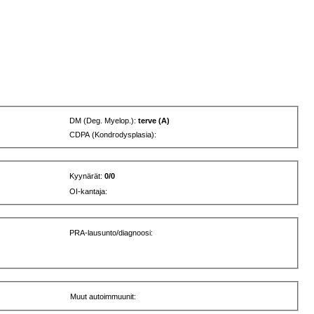
DM (Deg. Myelop.):
terve (A)
CDPA (Kondrodysplasia):
Kyynärät:
0/0
OI-kantaja:
PRA-lausunto/diagnoosi:
Muut autoimmuunit: