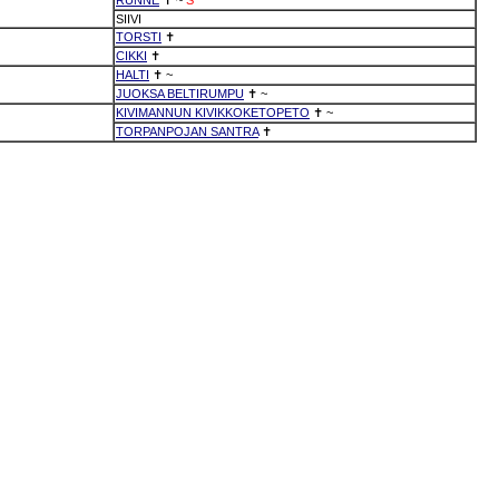
SIIVI
TORSTI
✝
CIKKI
✝
HALTI
✝
~
JUOKSA BELTIRUMPU
✝
~
KIVIMANNUN KIVIKKOKETOPETO
✝
~
TORPANPOJAN SANTRA
✝