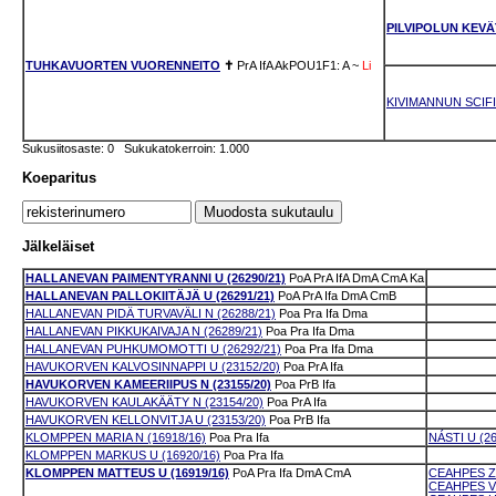
PILVIPOLUN KEV
TUHKAVUORTEN VUORENNEITO
✝
PrA
IfA
AkPOU1F1: A
~
Li
KIVIMANNUN SCIF
Sukusiitosaste: 0 Sukukatokerroin: 1.000
Koeparitus
Jälkeläiset
HALLANEVAN PAIMENTYRANNI U (26290/21)
PoA
PrA
IfA
DmA
CmA
Ka
HALLANEVAN PALLOKIITÄJÄ U (26291/21)
PoA
PrA
Ifa
DmA
CmB
HALLANEVAN PIDÄ TURVAVÄLI N (26288/21)
Poa
Pra
Ifa
Dma
HALLANEVAN PIKKUKAIVAJA N (26289/21)
Poa
Pra
Ifa
Dma
HALLANEVAN PUHKUMOMOTTI U (26292/21)
Poa
Pra
Ifa
Dma
HAVUKORVEN KALVOSINNAPPI U (23152/20)
Poa
PrA
Ifa
HAVUKORVEN KAMEERIIPUS N (23155/20)
Poa
PrB
Ifa
HAVUKORVEN KAULAKÄÄTY N (23154/20)
Poa
PrA
Ifa
HAVUKORVEN KELLONVITJA U (23153/20)
Poa
PrB
Ifa
KLOMPPEN MARIA N (16918/16)
Poa
Pra
Ifa
NÁSTI U (26
KLOMPPEN MARKUS U (16920/16)
Poa
Pra
Ifa
KLOMPPEN MATTEUS U (16919/16)
PoA
Pra
Ifa
DmA
CmA
CEAHPES ZE
CEAHPES VÄ