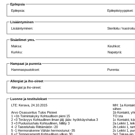
Epilepsia
Epilepsia:
Epileptistyyppiset:
Lisääntyminen
Lisääntyminen:
Steriloitu / kastroitu
Sisäelimet yms.
Maksa:
Keuhkot:
Kurkku:
Napatyrä:
Hampaat ja purenta
Hammaspuutokset:
Purenta:
Allergiat ja iho-oireet
Allergiat ja iho-oireet:
Luonne ja testitulokset
LTE:
Kerava, 24.10.2015
MH: 1a Kontakti
siihen
Arvo Osasuoritus Tulos Pisteet
1b Kontakti, yh
1 +1b Toimintakyky Kohtuullisen pieni 15
TO:sta
2 +3 Terävyys Kohtuullinen ilman jälj. jääv. hyökkäyshalua 3
1c Kontakti, kä
3 +3 Puolustushalu Kohtuullinen, hillitty 3
2a Leikki 1, lei
4 -2 Taisteluhalu Riittämätön -20
2b Leikki 1, ta
5 -1 Hermorakenne Vähän hermostunut -35
2c Leikki 1, pu
6 +2 Temperamentti Kohtuullisen vilkas 30
3a1 Takaa-ajo 1