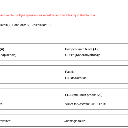
vaan viiveellä. Tietojen ajantasaisuus kannattaa siis varmistaa myös KoiraNetistä.
vain.) Pentueita: 3 Jälkeläisiä: 12
 (A)
Pompen tauti:
terve (A)
kääpiökasv.):
CDDY (Kondrodystrofia):
Patella:
Luustosairaudet:
PRA (muu kuin prcd/ift122):
t:
silmät tarkastettu: 2019-12-31
toiminta:
Cushingin tauti: