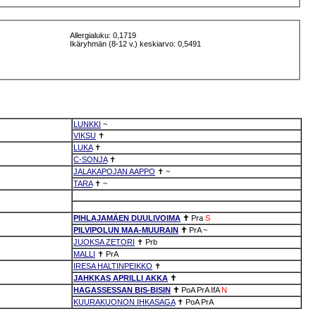
Allergialuku: 0,1719
Ikäryhmän (8-12 v.) keskiarvo: 0,5491
LUNKKI
~
VIKSU
✝
LUKA
✝
C-SONJA
✝
JALAKAPOJAN AAPPO
✝
~
TARA
✝
~
PIHLAJAMÄEN DUULIVOIMA
✝
Pra
S
PILVIPOLUN MAA-MUURAIN
✝
PrA
~
JUOKSA ZETORI
✝
Prb
MALLI
✝
PrA
IRESA HALTINPEIKKO
✝
JAHKKAS APRILLI AKKA
✝
HAGASSESSAN BIS-BISIN
✝
PoA
PrA
IfA
N
KUURAKUONON IHKASAGA
✝
PoA
PrA