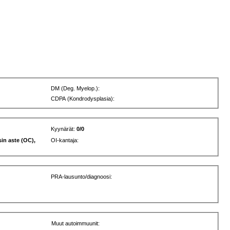
DM (Deg. Myelop.):
CDPA (Kondrodysplasia):
Kyynärät:
0/0
in aste (OC),
OI-kantaja:
PRA-lausunto/diagnoosi:
Muut autoimmuunit: