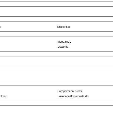
:
Kivesvika:
Munuaiset:
Diabetes:
Poropaimennustesti:
elmat:
Paimennustaipumustesti: