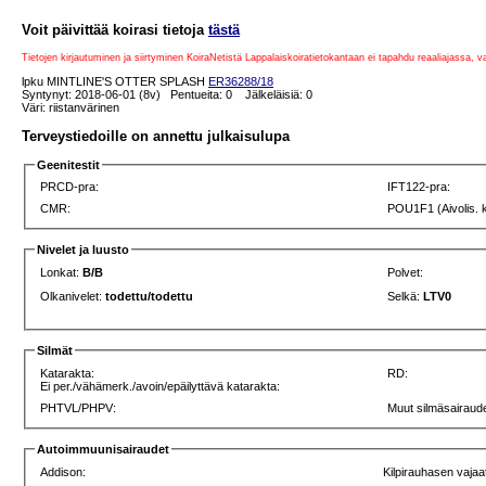
Voit päivittää koirasi tietoja
tästä
Tietojen kirjautuminen ja siirtyminen KoiraNetistä Lappalaiskoiratietokantaan ei tapahdu reaaliajassa, 
lpku MINTLINE'S OTTER SPLASH
ER36288/18
Syntynyt: 2018-06-01 (8v) Pentueita: 0 Jälkeläisiä: 0
Väri: riistanvärinen
Terveystiedoille on annettu julkaisulupa
Geenitestit
PRCD-pra:
IFT122-pra:
CMR:
POU1F1 (Aivolis. 
Nivelet ja luusto
Lonkat:
B/B
Polvet:
Olkanivelet:
todettu/todettu
Selkä:
LTV0
Silmät
Katarakta:
RD:
Ei per./vähämerk./avoin/epäilyttävä katarakta:
PHTVL/PHPV:
Muut silmäsairaude
Autoimmuunisairaudet
Addison:
Kilpirauhasen vajaa