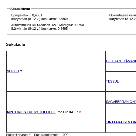
Sairausluvut
Epilepsialuku: 0,4531
Kilpirauhasen vaja
Ikäryhmän (8-12 v.) keskiarvo: 0,3869
Ikäryhmän (8-12 v.
Autoimmuuniluku (Addison+KVT+Allergia): 0,3750
Ikäryhmän (8-12 v.) keskiarvo: 0,8495
Sukutaulu
LOIJ-JAN ELÄMÄN
VERTTI
✝
TESSULI
SAGABERRAN ONN
MINTLINE'S LUCKY TOFFIFEE
Poa
Pra
IfA
Li
Sk
TINTTARAISEN O
Sukusiitosaste: 0 Sukukatokerroin: 1.000