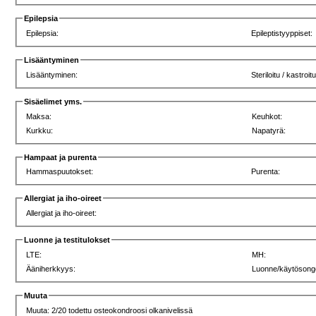
Epilepsia
Epilepsia:
Epileptistyyppiset:
Lisääntyminen
Lisääntyminen:
Steriloitu / kastroitu
Sisäelimet yms.
Maksa:
Keuhkot:
Kurkku:
Napatyrä:
Hampaat ja purenta
Hammaspuutokset:
Purenta:
Allergiat ja iho-oireet
Allergiat ja iho-oireet:
Luonne ja testitulokset
LTE:
MH:
Ääniherkkyys:
Luonne/käytösong
Muuta
Muuta: 2/20 todettu osteokondroosi olkanivelissä