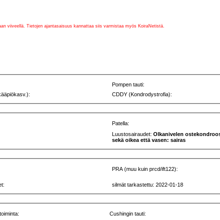
vaan viiveellä. Tietojen ajantasaisuus kannattaa siis varmistaa myös KoiraNetistä.
Pompen tauti:
kääpiökasv.):
CDDY (Kondrodystrofia):
Patella:
Luustosairaudet:
Olkanivelen ostekondroos
sekä oikea että vasen: sairas
PRA (muu kuin prcd/ift122):
t:
silmät tarkastettu: 2022-01-18
toiminta:
Cushingin tauti: