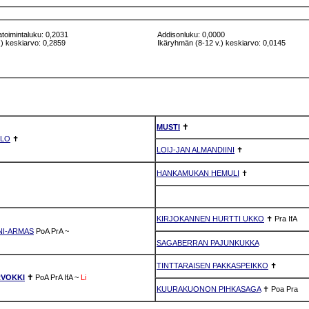
atoimintaluku: 0,2031
Addisonluku: 0,0000
) keskiarvo: 0,2859
Ikäryhmän (8-12 v.) keskiarvo: 0,0145
MUSTI
✝
ILO
✝
LOIJ-JAN ALMANDIINI
✝
HANKAMUKAN HEMULI
✝
KIRJOKANNEN HURTTI UKKO
✝
Pra
IfA
I-ARMAS
PoA
PrA
~
SAGABERRAN PAJUNKUKKA
TINTTARAISEN PAKKASPEIKKO
✝
RVOKKI
✝
PoA
PrA
IfA
~
Li
KUURAKUONON PIHKASAGA
✝
Poa
Pra