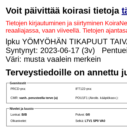
Voit päivittää koirasi tietoja
t
Tietojen kirjautuminen ja siirtyminen KoiraN
reaaliajassa, vaan viiveellä. Tietojen ajant
lpku YÖMYÖHÄN TIKAPUUT TAI
Syntynyt: 2023-06-17 (3v) Pentuei
Väri: musta vaalein merkein
Terveystiedoille on annettu j
Geenitestit
PRCD-pra:
IFT122-pra:
CMR:
vanh. perusteella terve (a)
POU1F1 (Aivolis. kääpiökasv.):
Nivelet ja luusto
Lonkat:
B/B
Polvet:
0/0
Olkanivelet:
Selkä:
LTV1 SP0 VA0