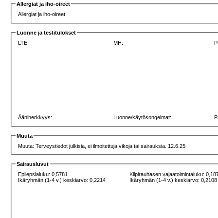
Allergiat ja iho-oireet
Allergiat ja iho-oireet:
Luonne ja testitulokset
LTE:
MH:
P
Ääniherkkyys:
Luonne/käytösongelmat:
P
Muuta
Muuta: Terveystiedot julkisia, ei ilmoitettuja vikoja tai sairauksia. 12.6.25
Sairausluvut
Epilepsialuku: 0,5781
Kilpirauhasen vajaatoimintaluku: 0,18
Ikäryhmän (1-4 v.) keskiarvo: 0,2214
Ikäryhmän (1-4 v.) keskiarvo: 0,2108