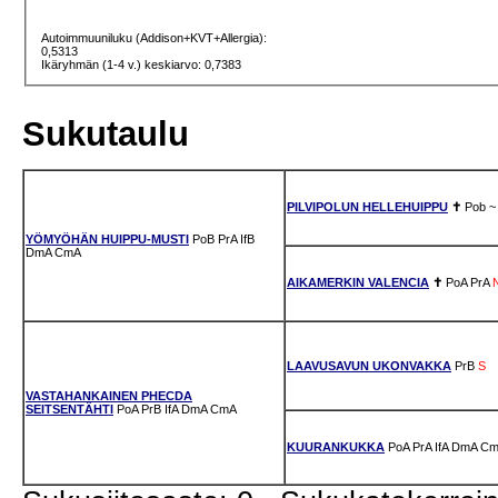
Autoimmuuniluku (Addison+KVT+Allergia):
0,5313
Ikäryhmän (1-4 v.) keskiarvo: 0,7383
Sukutaulu
PILVIPOLUN HELLEHUIPPU
✝
Pob
~
YÖMYÖHÄN HUIPPU-MUSTI
PoB
PrA
IfB
DmA
CmA
AIKAMERKIN VALENCIA
✝
PoA
PrA
LAAVUSAVUN UKONVAKKA
PrB
S
VASTAHANKAINEN PHECDA
SEITSENTÄHTI
PoA
PrB
IfA
DmA
CmA
KUURANKUKKA
PoA
PrA
IfA
DmA
Cm