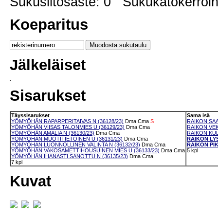
Sukusiitosaste: 0 Sukukatokerro
Koeparitus
Jälkeläiset
Sisarukset
Täyssisarukset
Sama isä
YÖMYÖHÄN RAPARPERITAIVAS N (36128/23)
Dma
Cma
S
RAIKON SAA
YÖMYÖHÄN VIISAS TALONMIES U (36129/23)
Dma
Cma
RAIKON VEK
YÖMYÖHÄN AMALIA N (36130/23)
Dma
Cma
RAIKON KUL
YÖMYÖHÄN MUOTITIETOINEN U (36131/23)
Dma
Cma
RAIKON LYS
YÖMYÖHÄN LUONNOLLINEN VALINTA N (36132/23)
Dma
Cma
RAIKON PIK
YÖMYÖHÄN VAKOSAMETTIHOUSUINEN MIES U (36133/23)
Dma
Cma
5 kpl
YÖMYÖHÄN IHANASTI SANOTTU N (36135/23)
Dma
Cma
7 kpl
Kuvat