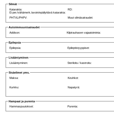
Silmät
Katarakta:
RD:
Ei per./vähämerk./avoin/epäilyttävä katarakta:
PHTVL/PHPV:
Muut silmäsairaudet:
Autoimmuunisairaudet
Addison:
Kilpirauhasen vajaatoiminta:
Epilepsia
Epilepsia:
Epileptistyyppiset:
Lisääntyminen
Lisääntyminen:
Steriloitu / kastroitu:
Sisäelimet yms.
Maksa:
Keuhkot:
Kurkku:
Napatyrä:
Hampaat ja purenta
Hammaspuutokset:
Purenta: