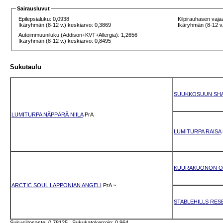
Sairausluvut
Epilepsialuku: 0,0938
Kilpirauhasen vaja
Ikäryhmän (8-12 v.) keskiarvo: 0,3869
Ikäryhmän (8-12 v.
Autoimmuuniluku (Addison+KVT+Allergia): 1,2656
Ikäryhmän (8-12 v.) keskiarvo: 0,8495
Sukutaulu
SUUKKOSUUN SH
LUMITURPA NÄPPÄRÄ NIILA
PrA
LUMITURPA RAISA
KUURAKUONON O
ARCTIC SOUL LAPPONIAN ANGELI
PrA
~
STABLEHILLS RES
Sukusiitosaste: 0.78125 Sukukatokerroin: 0.964