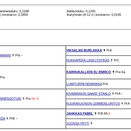
atoimintaluku: 0,2188
Addisonluku: 0,1250
) keskiarvo: 0,2859
Ikäryhmän (8-12 v.) keskiarvo: 0,0145
VIKSALAN BURLAKKA
✝
PrA
AMAANI
✝
Prb
~
HUKKAPERÄ LIISA LYSTIKÄS
✝
PrC
KARHUKALLION EL ENRICO
✝
Pra
Ka
Pra
LUMITURPA HENRIIKKA
PrA
KIVIMANNUN SAKKE-STAALO
✝
PrA
~
NNENSOTURI
✝
Pra
Hc
S
KUURAKUONON LEMMENLURITUS
✝
PrA
JAHKKAS FABEL
✝
PrB
IfA
S
EDA
✝
PrB
~
JUOKSA YRTTI
✝