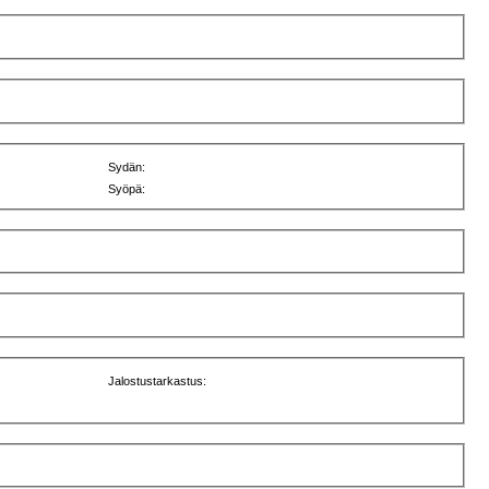
Sydän:
Syöpä:
Jalostustarkastus: