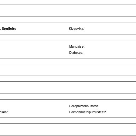
u:
Steriloitu
Kivesvika:
Munuaiset:
Diabetes:
Poropaimennustesti:
elmat:
Paimennustaipumustesti: