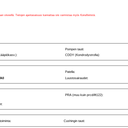
vaan viiveellä. Tietojen ajantasaisuus kannattaa siis varmistaa myös KoiraNetistä.
Pompen tauti:
kääpiökasv.):
CDDY (Kondrodystrofia):
Patella:
VA0
Luustosairaudet:
PRA (muu kuin prcd/ift122):
t:
toiminta:
Cushingin tauti: