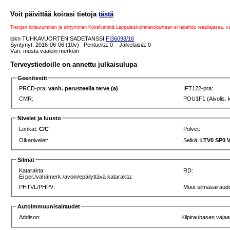
Voit päivittää koirasi tietoja
tästä
Tietojen kirjautuminen ja siirtyminen KoiraNetistä Lappalaiskoiratietokantaan ei tapahdu reaaliajassa, 
lpkn TUHKAVUORTEN SADETANSSI
FI36098/16
Syntynyt: 2016-06-06 (10v) Pentueita: 0 Jälkeläisiä: 0
Väri: musta vaalein merkein
Terveystiedoille on annettu julkaisulupa
Geenitestit
PRCD-pra:
vanh. perusteella terve (a)
IFT122-pra:
CMR:
POU1F1 (Aivolis. 
Nivelet ja luusto
Lonkat:
C/C
Polvet:
Olkanivelet:
Selkä:
LTV0 SP0 
Silmät
Katarakta:
RD:
Ei per./vähämerk./avoin/epäilyttävä katarakta:
PHTVL/PHPV:
Muut silmäsairaude
Autoimmuunisairaudet
Addison:
Kilpirauhasen vajaa