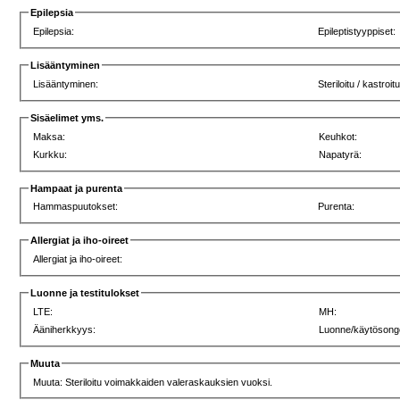
Epilepsia
Epilepsia:
Epileptistyyppiset:
Lisääntyminen
Lisääntyminen:
Steriloitu / kastroit
Sisäelimet yms.
Maksa:
Keuhkot:
Kurkku:
Napatyrä:
Hampaat ja purenta
Hammaspuutokset:
Purenta:
Allergiat ja iho-oireet
Allergiat ja iho-oireet:
Luonne ja testitulokset
LTE:
MH:
Ääniherkkyys:
Luonne/käytösong
Muuta
Muuta: Steriloitu voimakkaiden valeraskauksien vuoksi.