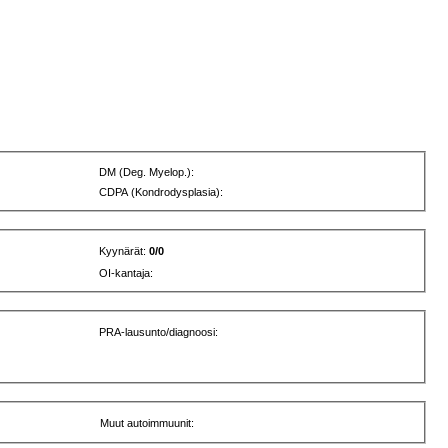
DM (Deg. Myelop.):
CDPA (Kondrodysplasia):
Kyynärät:
0/0
OI-kantaja:
PRA-lausunto/diagnoosi:
Muut autoimmuunit: