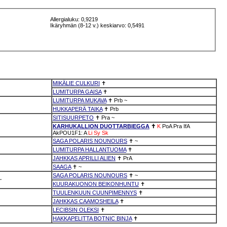
Allergialuku: 0,9219
Ikäryhmän (8-12 v.) keskiarvo: 0,5491
MIKÄLIE CULKURI
✝
LUMITURPA GAISA
✝
LUMITURPA MUKAVA
✝
Prb
~
HUKKAPERÄ TAIKA
✝
Prb
SITISUURPETO
✝
Pra
~
KARHUKALLION DUOTTARBIEGGA
✝
K
PoA
Pra
IfA
AkPOU1F1: A
Li
Sy
Sk
SAGA POLARIS NOUNOURS
✝
~
LUMITURPA HALLANTUOMA
✝
JAHKKAS APRILLI ALIEN
✝
PrA
SAAGA
✝
~
SAGA POLARIS NOUNOURS
✝
~
~
KUURAKUONON BEIKONHUNTU
✝
TUULENKUUN CUUNPIMENNYS
✝
JAHKKAS CAAMOSHEILA
✝
LECIBSIN OLEKSI
✝
HAKKAPELITTA BOTNIC BINJA
✝