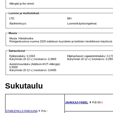
Allergiat ja iho-oireet:
Luonne ja testitulokset
LTE:
MH:
Ääniherkkyys:
Luonne/käytösongelmat:
Muuta
Muuta: Häntämutka
Röntgenkuvissa vuonna 2025 todettuun kyynärien ja lonkkien nivelrikkoon käytössä on 
Sairausluvut
Epilepsialuku: 0,1563
Kilpirauhasen vajaatoimintaluku: 0,17
Ikäryhmän (8-12 v.) keskiarvo: 0,3869
Ikäryhmän (8-12 v.) keskiarvo: 0,285
Autoimmuuniluku (Addison+KVT+Allergia):
0,5000
Ikäryhmän (8-12 v.) keskiarvo: 0,8495
Sukutaulu
JAHKKAS FABEL
✝
PrB
IfA
S
STABLEHILLS RAKUUNA
✝
PrA
~