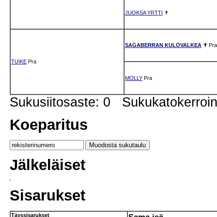
JUOKSA YRTTI
✝
SAGABERRAN KULOVALKEA
✝
Pra
TUIKE
Pra
MOLLY
Pra
Sukusiitosaste: 0 Sukukatokerro
Koeparitus
Jälkeläiset
Sisarukset
Täyssisarukset