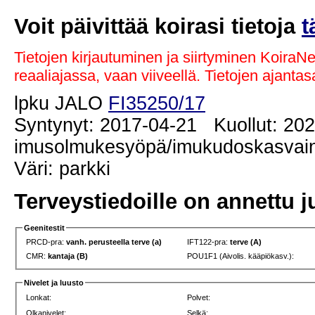
Voit päivittää koirasi tietoja
t
Tietojen kirjautuminen ja siirtyminen KoiraN
reaaliajassa, vaan viiveellä. Tietojen ajant
lpku JALO
FI35250/17
Syntynyt: 2017-04-21 Kuollut: 20
imusolmukesyöpä/imukudoskasvain)
Väri: parkki
Terveystiedoille on annettu j
Geenitestit
PRCD-pra:
vanh. perusteella terve (a)
IFT122-pra:
terve (A)
CMR:
kantaja (B)
POU1F1 (Aivolis. kääpiökasv.):
Nivelet ja luusto
Lonkat:
Polvet:
Olkanivelet:
Selkä: