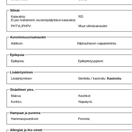
Silmät
Katarakta:
RD:
Ei per./vähämerk./avoin/epäilyttävä katarakta:
PHTVL/PHPV:
Muut silmäsairaudet:
Autoimmuunisairaudet
Addison:
Kilpirauhasen vajaatoiminta:
Epilepsia
Epilepsia:
Epileptistyyppiset:
Lisääntyminen
Lisääntyminen:
Steriloitu / kastroitu:
Kastroitu
Sisäelimet yms.
Maksa:
Keuhkot:
Kurkku:
Napatyrä:
Hampaat ja purenta
Hammaspuutokset:
Purenta:
Allergiat ja iho-oireet