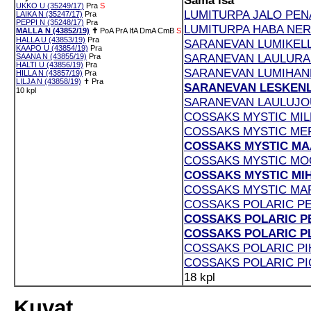
Sama isä
UKKO U (35249/17)
Pra
S
LUMITURPA JALO PENA 
LAIKA N (35247/17)
Pra
PEPPI N (35248/17)
Pra
LUMITURPA HABA NERO
MALLA N (43852/19)
✝
PoA
PrA
IfA
DmA
CmB
S
HALLA U (43853/19)
Pra
SARANEVAN LUMIKELLO
KAAPO U (43854/19)
Pra
SARANEVAN LAULURAST
SAANA N (43855/19)
Pra
HALTI U (43856/19)
Pra
SARANEVAN LUMIHANHI
HILLA N (43857/19)
Pra
LILJA N (43858/19)
✝
Pra
SARANEVAN LESKENLEH
10 kpl
SARANEVAN LAULUJOU
COSSAKS MYSTIC MILK
COSSAKS MYSTIC MERE
COSSAKS MYSTIC MAA
COSSAKS MYSTIC MOO
COSSAKS MYSTIC MIHK
COSSAKS MYSTIC MARI
COSSAKS POLARIC PEP
COSSAKS POLARIC PET
COSSAKS POLARIC PLU
COSSAKS POLARIC PIH
COSSAKS POLARIC PION
18 kpl
Kuvat