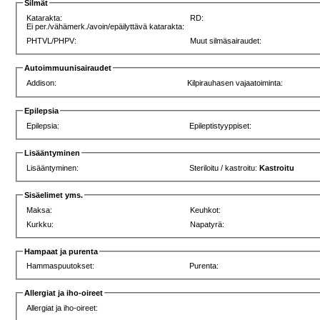
Silmät
Katarakta:
RD:
Ei per./vähämerk./avoin/epäilyttävä katarakta:
PHTVL/PHPV:
Muut silmäsairaudet:
Autoimmuunisairaudet
Addison:
Kilpirauhasen vajaatoiminta:
Epilepsia
Epilepsia:
Epileptistyyppiset:
Lisääntyminen
Lisääntyminen:
Steriloitu / kastroitu:
Kastroitu
Sisäelimet yms.
Maksa:
Keuhkot:
Kurkku:
Napatyrä:
Hampaat ja purenta
Hammaspuutokset:
Purenta:
Allergiat ja iho-oireet
Allergiat ja iho-oireet: