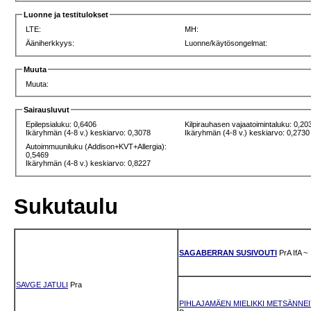
Luonne ja testitulokset
LTE:
MH:
Ääniherkkyys:
Luonne/käytösongelmat:
Muuta
Muuta:
Sairausluvut
Epilepsialuku: 0,6406
Kilpirauhasen vajaatoimintaluku: 0,20
Ikäryhmän (4-8 v.) keskiarvo: 0,3078
Ikäryhmän (4-8 v.) keskiarvo: 0,2730
Autoimmuuniluku (Addison+KVT+Allergia):
0,5469
Ikäryhmän (4-8 v.) keskiarvo: 0,8227
Sukutaulu
SAGABERRAN SUSIVOUTI
PrA
IfA
~
SAVGE JATULI
Pra
PIHLAJAMÄEN MIELIKKI METSÄNNE