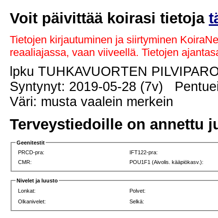
Voit päivittää koirasi tietoja
t
Tietojen kirjautuminen ja siirtyminen KoiraN
reaaliajassa, vaan viiveellä. Tietojen ajant
lpku TUHKAVUORTEN PILVIPAR
Syntynyt: 2019-05-28 (7v) Pentuei
Väri: musta vaalein merkein
Terveystiedoille on annettu j
Geenitestit
PRCD-pra:
IFT122-pra:
CMR:
POU1F1 (Aivolis. kääpiökasv.):
Nivelet ja luusto
Lonkat:
Polvet:
Olkanivelet:
Selkä: