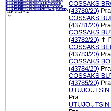
TUHKAVUORTEN PILVIPEIKKO U (35054/19)
COSSAKS BR
TUHKAVUORTEN PILVIPOIKA U (35055/19)
TUHKAVUORTEN PILVIPRINSSI U (35056/19)
(43780/20)
Pra
TUHKAVUORTEN PILVIPRINSESSA N (35053/19)
PoA
PrB
DmA
CmA
5 kpl
COSSAKS BUF
(43781/20)
Pra
COSSAKS BU
(43782/20)
✝
COSSAKS BE
(43783/20)
Pra
COSSAKS BO
(43784/20)
Pra
COSSAKS BU
(43785/20)
Pra
UTUJOUTSIN 
Pra
UTUJOUTSIN N