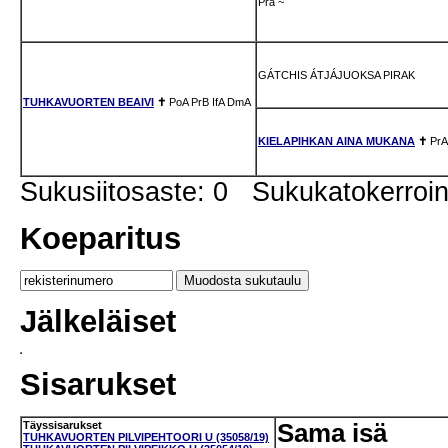
Pra
~
GÁTCHIS ÁTJÁJUOKSA PIRAK
TUHKAVUORTEN BEAIVI
✝
PoA
PrB
IfA
DmA
KIELAPIHKAN AINA MUKANA
✝
PrA
Sukusiitosaste: 0 Sukukatokerro
Koeparitus
Jälkeläiset
Sisarukset
Täyssisarukset
Sama isä
TUHKAVUORTEN PILVIPEHTOORI U (35058/19)