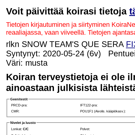
Voit päivittää koirasi tietoja
t
Tietojen kirjautuminen ja siirtyminen KoiraN
reaaliajassa, vaan viiveellä. Tietojen ajant
rlkn SNOW TEAM'S QUE SERA
FI
Syntynyt: 2020-05-24 (6v) Pentuei
Väri: musta
Koiran terveystietoja ei ole i
ainoastaan julkisista lähteistä
Geenitestit
PRCD-pra:
IFT122-pra:
CMR:
POU1F1 (Aivolis. kääpiökasv.):
Nivelet ja luusto
Lonkat:
C/C
Polvet: