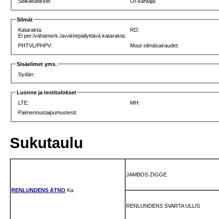
Selkätulokset:
OI-kantaja:
Silmät
Katarakta:
RD:
Ei per./vähämerk./avoin/epäilyttävä katarakta:
PHTVL/PHPV:
Muut silmäsairaudet:
Sisäelimet yms.
Sydän:
Luonne ja testitulokset
LTE:
MH:
Paimennustaipumustesti:
Sukutaulu
JAMBOS ZIGGE
RENLUNDENS ÄTNO
Ka
RENLUNDENS SVARTA ULLIS