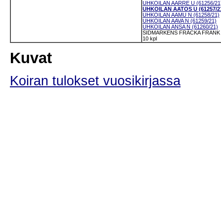
UHKOILAN AARRE U (61256/21
UHKOILAN AATOS U (61257/2
UHKOILAN AAMU N (61258/21)
UHKOILAN AAVA N (61259/21)
UHKOILAN ANSA N (61260/21)
SIDMARKENS FRÄCKA FRANK U
10 kpl
Kuvat
Koiran tulokset vuosikirjassa