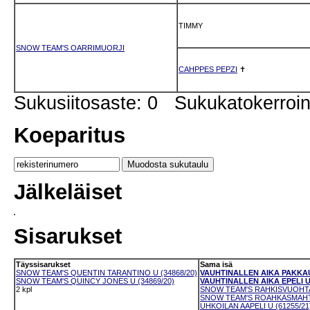
TIMMY
SNOW TEAM'S OARRIMUORJI
CAHPPES PEPZI
✝
Sukusiitosaste: 0 Sukukatokerro
Koeparitus
Jälkeläiset
Sisarukset
Täyssisarukset
Sama isä
SNOW TEAM'S QUENTIN TARANTINO U (34868/20)
VAUHTINALLEN AIKA PAKKAUS
SNOW TEAM'S QUINCY JONES U (34869/20)
VAUHTINALLEN AIKA EPELI U 
2 kpl
SNOW TEAM'S RAHKISVUOHTA 
SNOW TEAM'S ROAHKASMAHTTI
UHKOILAN AAPELI U (61255/21