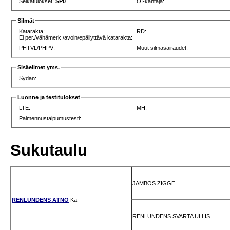
Selkätulokset:
SP0
OI-kantaja:
Silmät
Katarakta:
RD:
Ei per./vähämerk./avoin/epäilyttävä katarakta:
PHTVL/PHPV:
Muut silmäsairaudet:
Sisäelimet yms.
Sydän:
Luonne ja testitulokset
LTE:
MH:
Paimennustaipumustesti:
Sukutaulu
JAMBOS ZIGGE
RENLUNDENS ÄTNO
Ka
RENLUNDENS SVARTA ULLIS