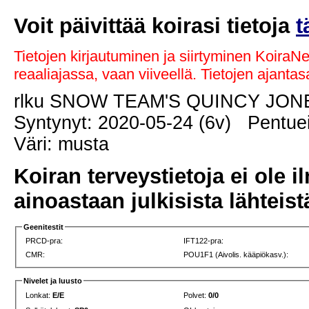
Voit päivittää koirasi tietoja
t
Tietojen kirjautuminen ja siirtyminen KoiraN
reaaliajassa, vaan viiveellä. Tietojen ajant
rlku SNOW TEAM'S QUINCY JO
Syntynyt: 2020-05-24 (6v) Pentuei
Väri: musta
Koiran terveystietoja ei ole i
ainoastaan julkisista lähteistä
Geenitestit
PRCD-pra:
IFT122-pra:
CMR:
POU1F1 (Aivolis. kääpiökasv.):
Nivelet ja luusto
Lonkat:
E/E
Polvet:
0/0