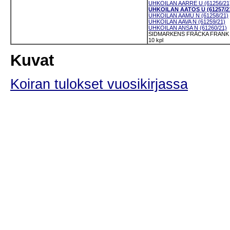
UHKOILAN AARRE U (61256/21
UHKOILAN AATOS U (61257/2
UHKOILAN AAMU N (61258/21)
UHKOILAN AAVA N (61259/21)
UHKOILAN ANSA N (61260/21)
SIDMARKENS FRÄCKA FRANK U
10 kpl
Kuvat
Koiran tulokset vuosikirjassa