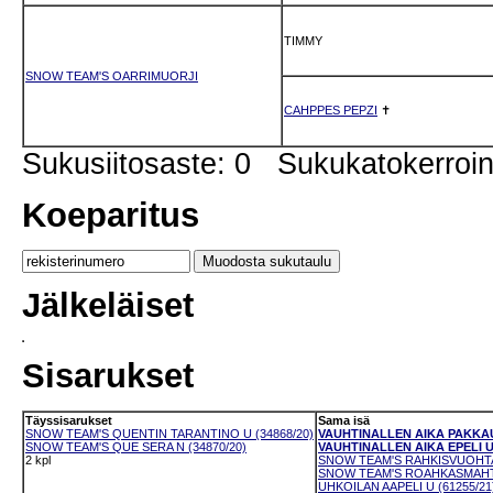
TIMMY
SNOW TEAM'S OARRIMUORJI
CAHPPES PEPZI
✝
Sukusiitosaste: 0 Sukukatokerro
Koeparitus
Jälkeläiset
Sisarukset
Täyssisarukset
Sama isä
SNOW TEAM'S QUENTIN TARANTINO U (34868/20)
VAUHTINALLEN AIKA PAKKAUS
SNOW TEAM'S QUE SERA N (34870/20)
VAUHTINALLEN AIKA EPELI U 
2 kpl
SNOW TEAM'S RAHKISVUOHTA 
SNOW TEAM'S ROAHKASMAHTTI
UHKOILAN AAPELI U (61255/21