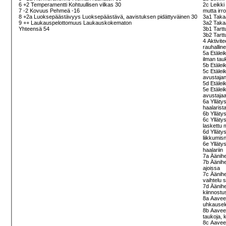
6 +2 Temperamentti Kohtuullisen vilkas 30
2c Leikki
7 -2 Kovuus Pehmeä -16
mutta irr
8 +2a Luoksepäästävyys Luoksepäästävä, aavistuksen pidättyväinen 30
3a1 Takaa
9 ++ Laukauspelottomuus Laukauskokematon
3a2 Takaa
Yhteensä 54
3b1 Tartt
3b2 Tartt
4 Aktivit
rauhalline
5a Etälei
ilman tau
5b Etälei
5c Etälei
avustaja
5d Etäleik
5e Etälei
avustaja
6a Ylläty
haalarist
6b Ylläty
6c Ylläty
laskettu
6d Yllätys
liikkumis
6e Yllätys
haalariin
7a Äänih
7b Äänih
ajoissa
7c Äänihe
vaihtelu 
7d Äänihe
kiinnostu
8a Aaveet
uhkausel
8b Aaveet
taukoja, 
8c Aaveet