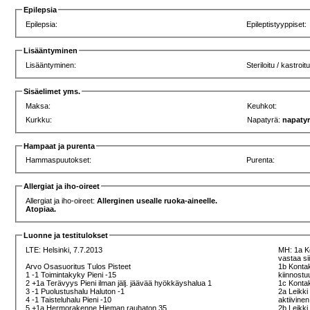
Epilepsia
Epilepsia:
Epileptistyyppiset:
Lisääntyminen
Lisääntyminen:
Steriloitu / kastroitu
Sisäelimet yms.
Maksa:
Keuhkot:
Kurkku:
Napatyrä:
napaty
Hampaat ja purenta
Hammaspuutokset:
Purenta:
Allergiat ja iho-oireet
Allergiat ja iho-oireet:
Allerginen usealle ruoka-aineelle.
Atopiaa.
Luonne ja testitulokset
LTE:
Helsinki, 7.7.2013
MH: 1a Ko
vastaa s
Arvo Osasuoritus Tulos Pisteet
1b Kontak
1 -1 Toimintakyky Pieni -15
kiinnost
2 +1a Terävyys Pieni ilman jälj. jäävää hyökkäyshalua 1
1c Kontak
3 -1 Puolustushalu Haluton -1
2a Leikki 
4 -1 Taisteluhalu Pieni -10
aktiivine
5 +1a Hermorakenne Hieman rauhaton 35
2b Leikki