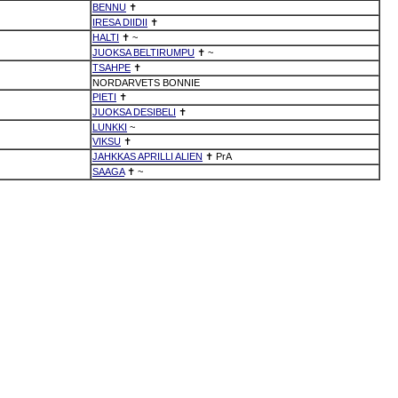
BENNU
✝
IRESA DIIDII
✝
HALTI
✝
~
JUOKSA BELTIRUMPU
✝
~
TSAHPE
✝
NORDARVETS BONNIE
PIETI
✝
JUOKSA DESIBELI
✝
LUNKKI
~
VIKSU
✝
JAHKKAS APRILLI ALIEN
✝
PrA
SAAGA
✝
~