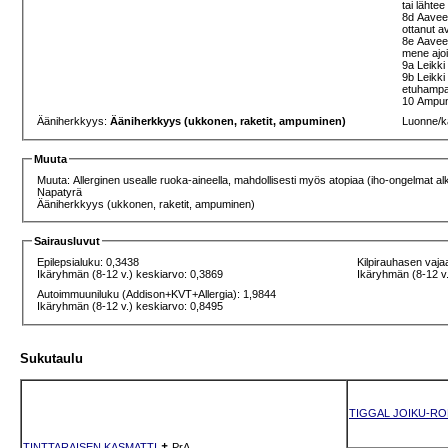
tai lähte
8d Aaveet
ottanut a
8e Aaveet
mene ajo
9a Leikki
9b Leikki
etuhampa
10 Ampumi
Ääniherkkyys:
Ääniherkkyys (ukkonen, raketit, ampuminen)
Luonne/k
Muuta
Muuta: Allerginen usealle ruoka-aineella, mahdollisesti myös atopiaa (iho-ongelmat alk
Napatyrä
Ääniherkkyys (ukkonen, raketit, ampuminen)
Sairausluvut
Epilepsialuku: 0,3438
Kilpirauhasen vaja
Ikäryhmän (8-12 v.) keskiarvo: 0,3869
Ikäryhmän (8-12 v.
Autoimmuuniluku (Addison+KVT+Allergia): 1,9844
Ikäryhmän (8-12 v.) keskiarvo: 0,8495
Sukutaulu
TIGGAL JOIKU-RO
TINTTARAISEN KASMATTI
✝
PrA