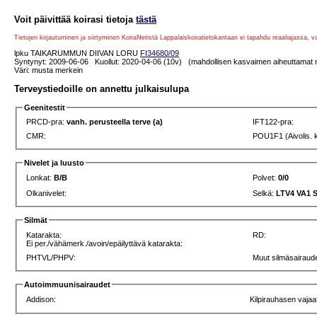
Voit päivittää koirasi tietoja
tästä
Tietojen kirjautuminen ja siirtyminen KoiraNetistä Lappalaiskoiratietokantaan ei tapahdu reaaliajassa, 
lpku TAIKARUMMUN DIIVAN LORU
FI34680/09
Syntynyt: 2009-06-06 Kuollut: 2020-04-06 (10v) (mahdollisen kasvaimen aiheuttamat 
Väri: musta merkein
Terveystiedoille on annettu julkaisulupa
Geenitestit
PRCD-pra:
vanh. perusteella terve (a)
IFT122-pra:
CMR:
POU1F1 (Aivolis. 
Nivelet ja luusto
Lonkat:
B/B
Polvet:
0/0
Olkanivelet:
Selkä:
LTV4 VA1 
Silmät
Katarakta:
RD:
Ei per./vähämerk./avoin/epäilyttävä katarakta:
PHTVL/PHPV:
Muut silmäsairaud
Autoimmuunisairaudet
Addison:
Kilpirauhasen vajaa