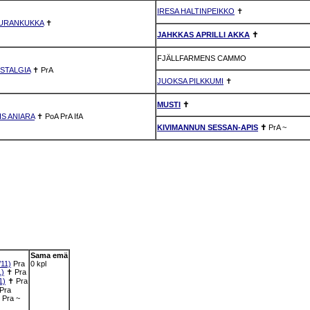
IRESA HALTINPEIKKO
✝
UURANKUKKA
✝
JAHKKAS APRILLI AKKA
✝
FJÄLLFARMENS CAMMO
STALGIA
✝
PrA
JUOKSA PILKKUMI
✝
MUSTI
✝
S ANIARA
✝
PoA
PrA
IfA
KIVIMANNUN SESSAN-APIS
✝
PrA
~
Sama emä
11)
Pra
0 kpl
)
✝
Pra
1)
✝
Pra
Pra
Pra
~