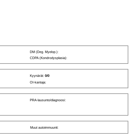
DM (Deg. Myelop.):
CDPA (Kondrodysplasia):
Kyynärät:
0/0
OI-kantaja:
PRA-lausunto/diagnoosi:
Muut autoimmuunit: