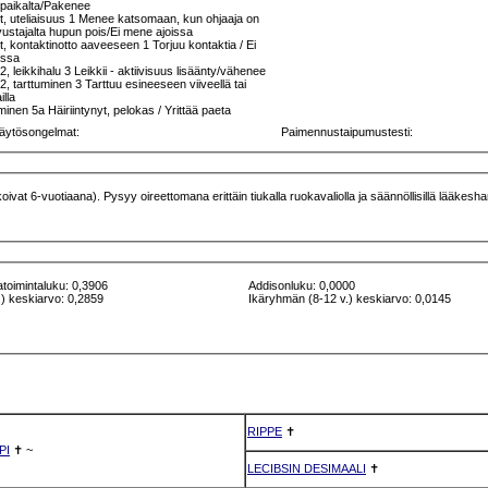
e paikalta/Pakenee
, uteliaisuus 1 Menee katsomaan, kun ohjaaja on
vustajalta hupun pois/Ei mene ajoissa
, kontaktinotto aaveeseen 1 Torjuu kontaktia / Ei
issa
 2, leikkihalu 3 Leikkii - aktiivisuus lisäänty/vähenee
 2, tarttuminen 3 Tarttuu esineeseen viiveellä tai
illa
nen 5a Häiriintynyt, pelokas / Yrittää paeta
äytösongelmat:
Paimennustaipumustesti:
oivat 6-vuotiaana). Pysyy oireettomana erittäin tiukalla ruokavaliolla ja säännöllisillä lääkes
atoimintaluku: 0,3906
Addisonluku: 0,0000
) keskiarvo: 0,2859
Ikäryhmän (8-12 v.) keskiarvo: 0,0145
RIPPE
✝
PI
✝
~
LECIBSIN DESIMAALI
✝