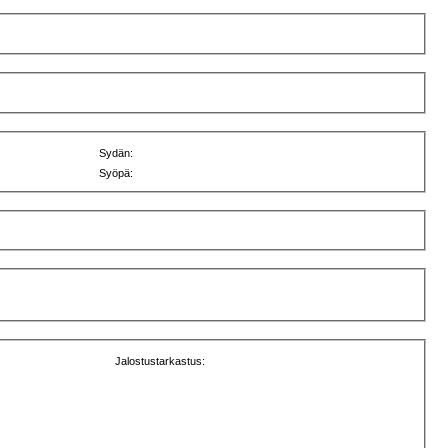
Sydän:
Syöpä:
Jalostustarkastus: