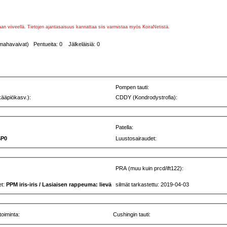
vaan viiveellä. Tietojen ajantasaisuus kannattaa siis varmistaa myös KoiraNetistä.
mahavaivat) Pentueita: 0 Jälkeläisiä: 0
Pompen tauti:
kääpiökasv.):
CDDY (Kondrodystrofia):
Patella:
SP0
Luustosairaudet:
PRA (muu kuin prcd/ift122):
et:
PPM iris-iris / Lasiaisen rappeuma: lievä
silmät tarkastettu: 2019-04-03
toiminta:
Cushingin tauti: