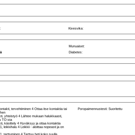
:
Kivesvika:
Munuaiset:
rä
Diabetes:
ntakti, tervehtiminen 4 Ottaa itse kontaktia tai
Poropaimennustesti: Suoritettu
iihen
ti, yhteistyö 4 Lähtee mukaan halukkaasti,
uu TO:sta
ti, käsittely 4 Hyväksyy ja ottaa kontaktia
1, leikkihalu 4 Leikkii - aloittaa nopeasti ja on
n
 1, tarttuminen 4 Tarttuu heti koko suulla