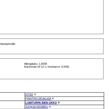
hampoopesuilla
Allergialuku: 1,5938
Ikäryhmän (8-12 v.) keskiarvo: 0,5491
OTSO
✝
FINNTRIX EEVALIISA
✝
LUMITURPA BIEN-UKKO
✝
JUOKSA DESIBELI
✝