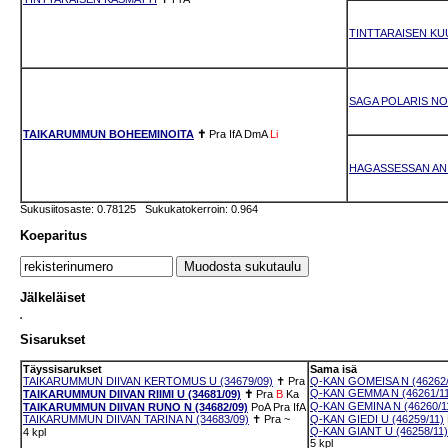
TINTTARAISEN K
SAGA POLARIS NO
TAIKARUMMUN BOHEEMINOITA
✝
Pra
IfA
DmA
Li
HAGASSESSAN ANI
Sukusiitosaste: 0.78125 Sukukatokerroin: 0.964
Koeparitus
Jälkeläiset
Sisarukset
Täyssisarukset
Sama isä
TAIKARUMMUN DIIVAN KERTOMUS U (34679/09)
✝
Pra
Q-KAN GOMEISA N (46262/
Q-KAN GEMMA N (46261/11
TAIKARUMMUN DIIVAN RIIMI U (34681/09)
✝
Pra
B
Ka
Q-KAN GEMINA N (46260/1
TAIKARUMMUN DIIVAN RUNO N (34682/09)
PoA
Pra
IfA
TAIKARUMMUN DIIVAN TARINA N (34683/09)
✝
Pra
~
Q-KAN GIEDI U (46259/11)
Q-KAN GIANT U (46258/11)
4 kpl
5 kpl