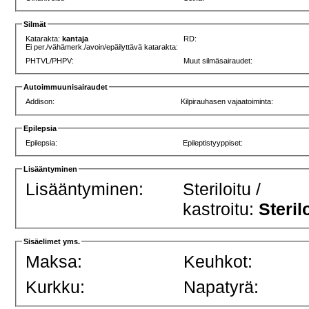
Silmät
Katarakta:
kantaja
RD:
Ei per./vähämerk./avoin/epäilyttävä katarakta:
PHTVL/PHPV:
Muut silmäsairaudet:
Autoimmuunisairaudet
Addison:
Kilpirauhasen vajaatoiminta:
Epilepsia
Epilepsia:
Epileptistyyppiset:
Lisääntyminen
Lisääntyminen:
Steriloitu /
kastroitu:
Steril
Sisäelimet yms.
Maksa:
Keuhkot:
Kurkku:
Napatyrä: