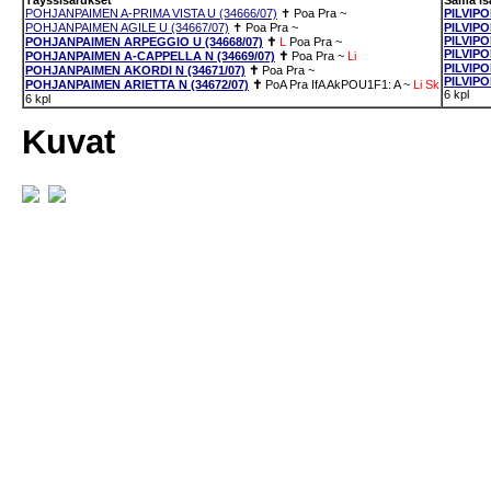
Täyssisarukset
Sama is
POHJANPAIMEN A-PRIMA VISTA U (34666/07)
✝
Poa
Pra
~
PILVIP
POHJANPAIMEN AGILE U (34667/07)
✝
Poa
Pra
~
PILVIP
PILVIP
POHJANPAIMEN ARPEGGIO U (34668/07)
✝
L
Poa
Pra
~
PILVIPO
POHJANPAIMEN A-CAPPELLA N (34669/07)
✝
Poa
Pra
~
Li
PILVIP
POHJANPAIMEN AKORDI N (34671/07)
✝
Poa
Pra
~
PILVIP
POHJANPAIMEN ARIETTA N (34672/07)
✝
PoA
Pra
IfA
AkPOU1F1: A
~
Li
Sk
6 kpl
6 kpl
Kuvat