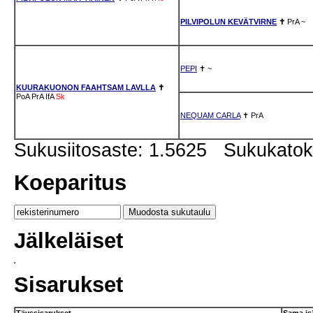
PILVIPOLUN KEVÄTVIRNE
✝
PrA
~
PEPI
✝
~
KUURAKUONON FAAHTSAM LAVLLA
✝
PoA
PrA
IfA
Sk
NEQUAM CARLA
✝
PrA
Sukusiitosaste: 1.5625 Sukukato
Koeparitus
Jälkeläiset
Sisarukset