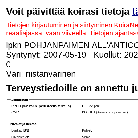
Voit päivittää koirasi tietoja
t
Tietojen kirjautuminen ja siirtyminen KoiraN
reaaliajassa, vaan viiveellä. Tietojen ajant
lpkn POHJANPAIMEN ALL'ANTIC
Syntynyt: 2007-05-19 Kuollut: 202
0
Väri: riistanvärinen
Terveystiedoille on annettu j
Geenitestit
PRCD-pra:
vanh. perusteella terve (a)
IFT122-pra:
CMR:
POU1F1 (Aivolis. kääpiökasv.):
Nivelet ja luusto
Lonkat:
B/B
Polvet:
Olkanivelet:
Selkä: