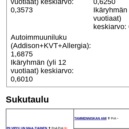
vuotiaat) keskiarvo:
0,6250
0,3573
Ikäryhmän 
vuotiaat)
keskiarvo:
Autoimmuuniluku
(Addison+KVT+Allergia):
1,6875
Ikäryhmän (yli 12
vuotiaat) keskiarvo:
0,6010
Sukutaulu
TAMMENNISKAN AMI
✝
PrA
~
PILVIPOLUN MAA-TIAINEN
✝
PoA
PrA
Hc