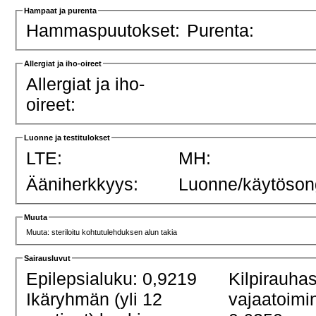
Hampaat ja purenta
Hammaspuutokset:
Purenta:
Allergiat ja iho-oireet
Allergiat ja iho-
oireet:
Luonne ja testitulokset
LTE:
MH:
Ääniherkkyys:
Luonne/käytöson
Muuta
Muuta: steriloitu kohtutulehduksen alun takia
Sairausluvut
Epilepsialuku: 0,9219
Kilpirauha
Ikäryhmän (yli 12
vajaatoimi