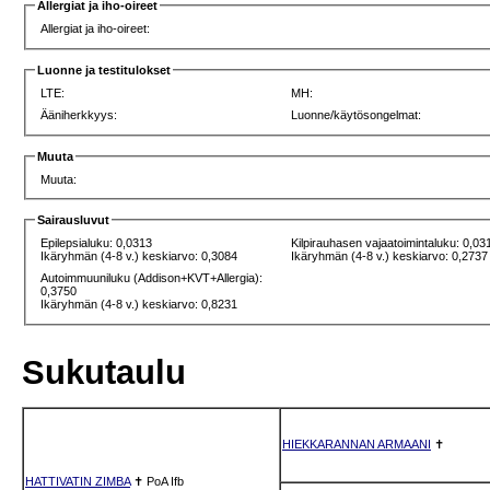
Allergiat ja iho-oireet
Allergiat ja iho-oireet:
Luonne ja testitulokset
LTE:
MH:
Ääniherkkyys:
Luonne/käytösongelmat:
Muuta
Muuta:
Sairausluvut
Epilepsialuku: 0,0313
Kilpirauhasen vajaatoimintaluku: 0,03
Ikäryhmän (4-8 v.) keskiarvo: 0,3084
Ikäryhmän (4-8 v.) keskiarvo: 0,2737
Autoimmuuniluku (Addison+KVT+Allergia):
0,3750
Ikäryhmän (4-8 v.) keskiarvo: 0,8231
Sukutaulu
HIEKKARANNAN ARMAANI
✝
HATTIVATIN ZIMBA
✝
PoA
Ifb