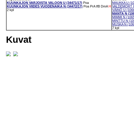
KUUNKAJON VARJOISTA VALOON U (34471/17)
Poa
MAUKKA U (10
KUUNKAJON VIIDES VUODENAIKA N (34472/17)
Poa
PrA
IfB
DmA
H
VALDEMORT U
2 kpl
VÄINÖ U (1066
MANTA N (106
MIMMI N (1065
MINTTU N (10
MUSKA N (106
7 kpl
Kuvat