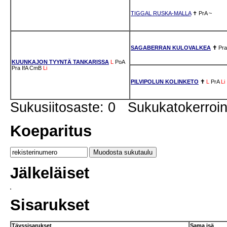
TIGGAL RUSKA-MALLA
✝
PrA
~
SAGABERRAN KULOVALKEA
✝
Pra
KUUNKAJON TYYNTÄ TANKARISSA
L
PoA
Pra
IfA
CmB
Li
PILVIPOLUN KOLINKETO
✝
L
PrA
Li
Sukusiitosaste: 0 Sukukatokerro
Koeparitus
Jälkeläiset
Sisarukset
Täyssisarukset
Sama isä