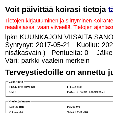
Voit päivittää koirasi tietoja
t
Tietojen kirjautuminen ja siirtyminen KoiraN
reaaliajassa, vaan viiveellä. Tietojen ajant
lpkn KUUNKAJON VIISAITA SAN
Syntynyt: 2017-05-21 Kuollut: 2024
nisäkasvain.) Pentueita: 0 Jälkel
Väri: parkki vaalein merkein
Terveystiedoille on annettu j
Geenitestit
PRCD-pra:
terve (A)
IFT122-pra:
CMR:
POU1F1 (Aivolis. kääpiökasv.):
Nivelet ja luusto
Lonkat:
B/B
Polvet:
0/0
Olkanivelet:
Selkä:
LTV0 VA0