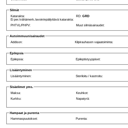
Silmät
Katarakta:
RD:
GRD
Ei per./vähämerk./avoin/epäilyttävä katarakta:
PHTVL/PHPV:
Muut silmäsairaudet:
Autoimmuunisairaudet
Addison:
Kilpirauhasen vajaatoiminta:
Epilepsia
Epilepsia:
Epileptistyyppiset:
Lisääntyminen
Lisääntyminen:
Steriloitu / kastroitu:
Sisäelimet yms.
Maksa:
Keuhkot:
Kurkku:
Napatyrä:
Hampaat ja purenta
Hammaspuutokset:
Purenta: