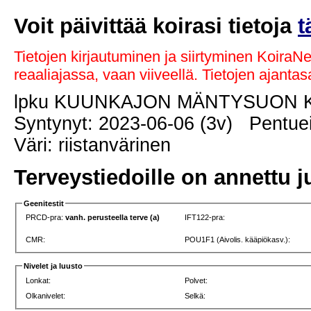
Voit päivittää koirasi tietoja
t
Tietojen kirjautuminen ja siirtyminen KoiraN
reaaliajassa, vaan viiveellä. Tietojen ajant
lpku KUUNKAJON MÄNTYSUON 
Syntynyt: 2023-06-06 (3v) Pentuei
Väri: riistanvärinen
Terveystiedoille on annettu j
Geenitestit
PRCD-pra:
vanh. perusteella terve (a)
IFT122-pra:
CMR:
POU1F1 (Aivolis. kääpiökasv.):
Nivelet ja luusto
Lonkat:
Polvet:
Olkanivelet:
Selkä: