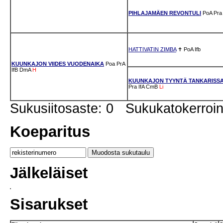
PIHLAJAMÄEN REVONTULI
PoA
Pra
HATTIVATIN ZIMBA
✝
PoA
Ifb
KUUNKAJON VIIDES VUODENAIKA
Poa
PrA
IfB
DmA
H
KUUNKAJON TYYNTÄ TANKARISS
Pra
IfA
CmB
Li
Sukusiitosaste: 0 Sukukatokerro
Koeparitus
Jälkeläiset
Sisarukset