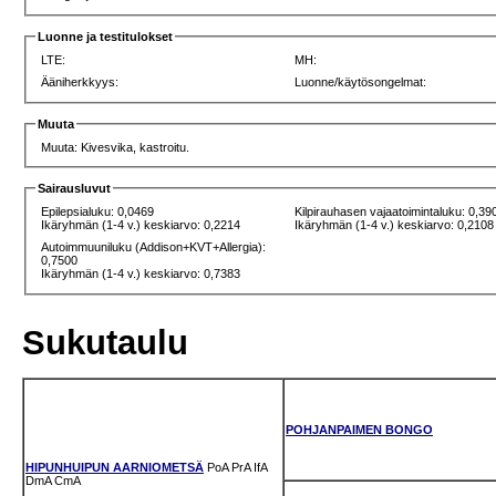
Luonne ja testitulokset
LTE:
MH:
Ääniherkkyys:
Luonne/käytösongelmat:
Muuta
Muuta: Kivesvika, kastroitu.
Sairausluvut
Epilepsialuku: 0,0469
Kilpirauhasen vajaatoimintaluku: 0,39
Ikäryhmän (1-4 v.) keskiarvo: 0,2214
Ikäryhmän (1-4 v.) keskiarvo: 0,2108
Autoimmuuniluku (Addison+KVT+Allergia):
0,7500
Ikäryhmän (1-4 v.) keskiarvo: 0,7383
Sukutaulu
POHJANPAIMEN BONGO
HIPUNHUIPUN AARNIOMETSÄ
PoA
PrA
IfA
DmA
CmA