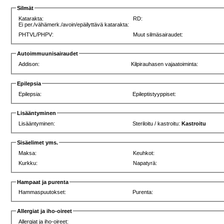
Silmät
Katarakta:
RD:
Ei per./vähämerk./avoin/epäilyttävä katarakta:
PHTVL/PHPV:
Muut silmäsairaudet:
Autoimmuunisairaudet
Addison:
Kilpirauhasen vajaatoiminta:
Epilepsia
Epilepsia:
Epileptistyyppiset:
Lisääntyminen
Lisääntyminen:
Steriloitu / kastroitu:
Kastroitu
Sisäelimet yms.
Maksa:
Keuhkot:
Kurkku:
Napatyrä:
Hampaat ja purenta
Hammaspuutokset:
Purenta:
Allergiat ja iho-oireet
Allergiat ja iho-oireet: