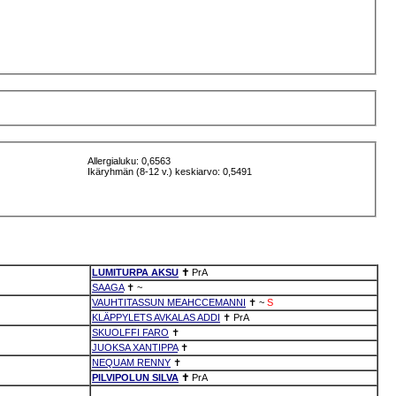
Allergialuku: 0,6563
Ikäryhmän (8-12 v.) keskiarvo: 0,5491
LUMITURPA AKSU
✝
PrA
SAAGA
✝
~
VAUHTITASSUN MEAHCCEMANNI
✝
~
S
KLÄPPYLETS AVKALAS ADDI
✝
PrA
SKUOLFFI FARO
✝
JUOKSA XANTIPPA
✝
NEQUAM RENNY
✝
PILVIPOLUN SILVA
✝
PrA