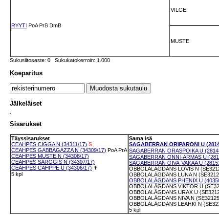
VILGE
RYYTI
PoA
PrB
DmB
MUSTE
Sukusiitosaste: 0 Sukukatokerroin: 1.000
Koeparitus
Jälkeläiset
Sisarukset
Täyssisarukset
Sama isä
CEAHPES CIGGA N (34311/17)
S
SAGABERRAN ORIPARONI U (2814
CEAHPES GABBAGAZZA N (34309/17)
PoA
PrA
SAGABERRAN ORASPOIKA U (28148
CEAHPES MUSTE N (34308/17)
SAGABERRAN ONNI-ARMAS U (2815
CEAHPES SÁRGGIS N (34307/17)
SAGABERRAN OIVA-VAKAA U (28151
CEAHPES CÁHPPE U (34306/17)
✝
OBBOLALÄGDANS LOVIS N (SE3212
5 kpl
OBBOLALÄGDANS LUNA N (SE32121
OBBOLALÄGDANS PHENIX U (40350
OBBOLALÄGDANS VIKTOR U (SE321
OBBOLALÄGDANS URAX U (SE3212
OBBOLALÄGDANS NIVA N (SE32125
OBBOLALÄGDANS LEAHKI N (SE321
5 kpl