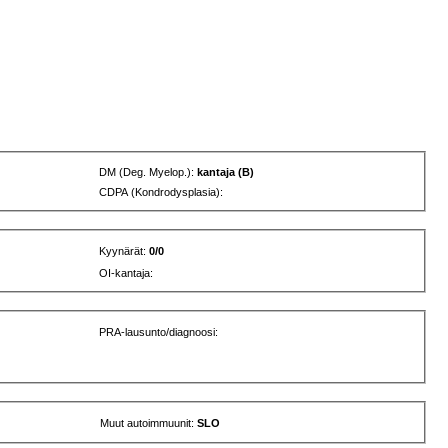
DM (Deg. Myelop.):
kantaja (B)
CDPA (Kondrodysplasia):
Kyynärät:
0/0
OI-kantaja:
PRA-lausunto/diagnoosi:
Muut autoimmuunit:
SLO