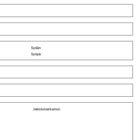
Sydän:
Syöpä:
Jalostustarkastus: