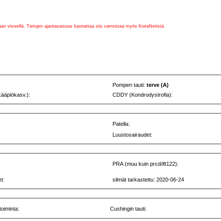
vaan viiveellä. Tietojen ajantasaisuus kannattaa siis varmistaa myös KoiraNetistä.
Pompen tauti:
terve (A)
kääpiökasv.):
CDDY (Kondrodystrofia):
Patella:
Luustosairaudet:
PRA (muu kuin prcd/ift122):
t:
silmät tarkastettu: 2020-06-24
toiminta:
Cushingin tauti: