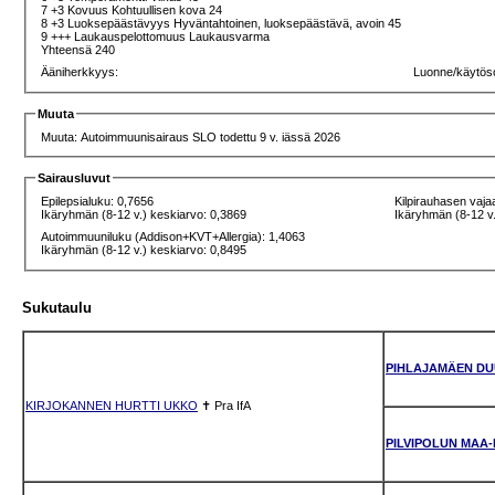
7 +3 Kovuus Kohtuullisen kova 24
8 +3 Luoksepäästävyys Hyväntahtoinen, luoksepäästävä, avoin 45
9 +++ Laukauspelottomuus Laukausvarma
Yhteensä 240
Ääniherkkyys:
Luonne/käytös
Muuta
Muuta: Autoimmuunisairaus SLO todettu 9 v. iässä 2026
Sairausluvut
Epilepsialuku: 0,7656
Kilpirauhasen vaja
Ikäryhmän (8-12 v.) keskiarvo: 0,3869
Ikäryhmän (8-12 v.
Autoimmuuniluku (Addison+KVT+Allergia): 1,4063
Ikäryhmän (8-12 v.) keskiarvo: 0,8495
Sukutaulu
PIHLAJAMÄEN DU
KIRJOKANNEN HURTTI UKKO
✝
Pra
IfA
PILVIPOLUN MAA