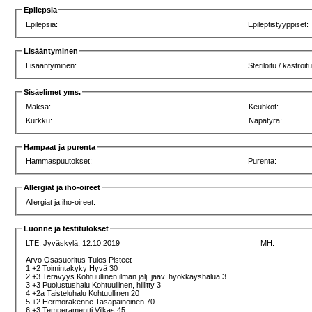
Epilepsia
Epilepsia:
Epileptistyyppiset:
Lisääntyminen
Lisääntyminen:
Steriloitu / kastroitu
Sisäelimet yms.
Maksa:
Keuhkot:
Kurkku:
Napatyrä:
Hampaat ja purenta
Hammaspuutokset:
Purenta:
Allergiat ja iho-oireet
Allergiat ja iho-oireet:
Luonne ja testitulokset
LTE:
Jyväskylä, 12.10.2019
MH:
Arvo Osasuoritus Tulos Pisteet
1 +2 Toimintakyky Hyvä 30
2 +3 Terävyys Kohtuullinen ilman jälj. jääv. hyökkäyshalua 3
3 +3 Puolustushalu Kohtuullinen, hillitty 3
4 +2a Taisteluhalu Kohtuullinen 20
5 +2 Hermorakenne Tasapainoinen 70
6 +3 Temperamentti Vilkas 45