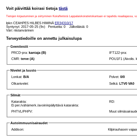
Voit päivittää koirasi tietoja
tästä
Tietojen kirjautuminen ja siirtyminen KoiraNetistä Lappalaiskoiratietokantaan ei tapahdu reaaliajassa, 
lpkn CEAHPES HILBES HIMINÄ
ER34310/17
Syntynyt: 2017-05-25 (9v) Pentueita: 0 Jälkeläisiä: 0
Väri: riistanvärinen
Terveystiedoille on annettu julkaisulupa
Geenitestit
PRCD-pra:
kantaja (B)
IFT122-pra:
CMR:
terve (A)
POU1F1 (Aivolis. 
Nivelet ja luusto
Lonkat:
B/A
Polvet:
0/0
Olkanivelet:
Selkä:
LTV0 VA0
Silmät
Katarakta:
RD:
Ei per./vähämerk./avoin/epäilyttävä katarakta:
PHTVL/PHPV:
Muut silmäsairaude
Autoimmuunisairaudet
Addison:
Kilpirauhasen vajaa