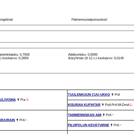
ongelmat:
Paimennustaipumustesti:
atoimintaluku: 0,7500
Addisonluku: 0,0000
) keskiarvo: 0,2859
Ikäryhmän (8-12 v.) keskiarvo: 0,0145
TUULENKUUN CUU-UKKO
✝
PrA
ULIVOIMA
✝
Pra
S
KISURAN KUFIHTAR
✝
PoA
PrA
IfA
DmA
Li
TAMMENNISKAN AMI
✝
PrA
~
-MUURAIN
✝
PrA
~
PILVIPOLUN KEVÄTVIRNE
✝
PrA
~