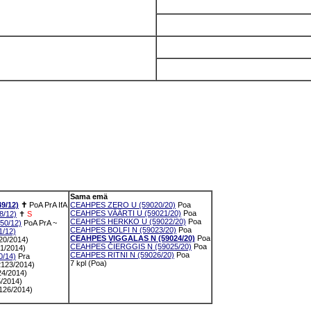
Sama emä
9/12)
✝
PoA
PrA
IfA
CEAHPES ZERO U (59020/20)
Poa
CEAHPES VÄÄRTI U (59021/20)
Poa
/12)
✝
S
CEAHPES HERKKO U (59022/20)
Poa
0/12)
PoA
PrA
~
CEAHPES BOLFI N (59023/20)
Poa
/12)
CEAHPES VIGGALAS N (59024/20)
Poa
0/2014)
CEAHPES ČIERGGIS N (59025/20)
Poa
/2014)
CEAHPES RITNI N (59026/20)
Poa
/14)
Pra
7 kpl (Poa)
23/2014)
4/2014)
/2014)
26/2014)