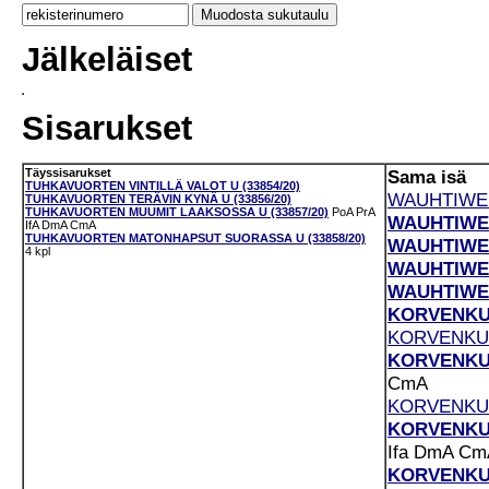
Jälkeläiset
Sisarukset
Täyssisarukset
Sama isä
TUHKAVUORTEN VINTILLÄ VALOT U (33854/20)
WAUHTIWEL
TUHKAVUORTEN TERÄVIN KYNÄ U (33856/20)
TUHKAVUORTEN MUUMIT LAAKSOSSA U (33857/20)
PoA
PrA
WAUHTIWEL
IfA
DmA
CmA
TUHKAVUORTEN MATONHAPSUT SUORASSA U (33858/20)
WAUHTIWEL
4 kpl
WAUHTIWEL
WAUHTIWEL
KORVENKUI
KORVENKUI
KORVENKUI
CmA
KORVENKUI
KORVENKUI
Ifa
DmA
Cm
KORVENKUI