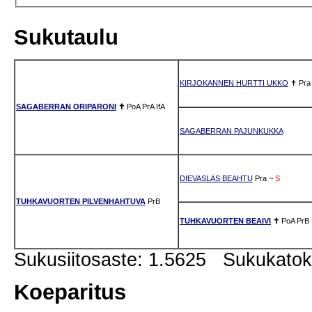
Sukutaulu
KIRJOKANNEN HURTTI UKKO
✝
Pra
SAGABERRAN ORIPARONI
✝
PoA
PrA
IfA
SAGABERRAN PAJUNKUKKA
DIEVASLAS BEAHTU
Pra
~
S
TUHKAVUORTEN PILVENHAHTUVA
PrB
TUHKAVUORTEN BEAIVI
✝
PoA
PrB
Sukusiitosaste: 1.5625 Sukukato
Koeparitus