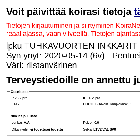
Voit päivittää koirasi tietoja
t
Tietojen kirjautuminen ja siirtyminen KoiraN
reaaliajassa, vaan viiveellä. Tietojen ajant
lpku TUHKAVUORTEN INKKARI
Syntynyt: 2020-05-14 (6v) Pentuei
Väri: riistanvärinen
Terveystiedoille on annettu j
Geenitestit
PRCD-pra:
IFT122-pra:
CMR:
POU1F1 (Aivolis. kääpiökasv.):
Nivelet ja luusto
Lonkat:
A/A
Polvet:
0/0
Olkanivelet:
ei todettu/ei todettu
Selkä:
LTV2 VA1 SP0