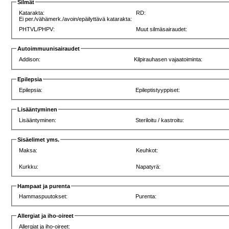
Silmät
Katarakta:
RD:
Ei per./vähämerk./avoin/epäilyttävä katarakta:
PHTVL/PHPV:
Muut silmäsairaudet:
Autoimmuunisairaudet
Addison:
Kilpirauhasen vajaatoiminta:
Epilepsia
Epilepsia:
Epileptistyyppiset:
Lisääntyminen
Lisääntyminen:
Steriloitu / kastroitu:
Sisäelimet yms.
Maksa:
Keuhkot:
Kurkku:
Napatyrä:
Hampaat ja purenta
Hammaspuutokset:
Purenta:
Allergiat ja iho-oireet
Allergiat ja iho-oireet: