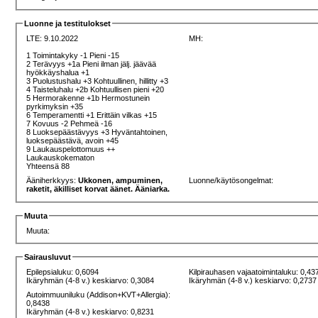
Luonne ja testitulokset
LTE: 9.10.2022
MH:
1 Toimintakyky -1 Pieni -15
2 Terävyys +1a Pieni ilman jälj. jäävää
hyökkäyshalua +1
3 Puolustushalu +3 Kohtuullinen, hillitty +3
4 Taisteluhalu +2b Kohtuullisen pieni +20
5 Hermorakenne +1b Hermostunein
pyrkimyksin +35
6 Temperamentti +1 Erittäin vilkas +15
7 Kovuus -2 Pehmeä -16
8 Luoksepäästävyys +3 Hyväntahtoinen,
luoksepäästävä, avoin +45
9 Laukauspelottomuus ++
Laukauskokematon
Yhteensä 88
Ääniherkkyys:
Ukkonen, ampuminen,
Luonne/käytösongelmat:
raketit, äkilliset korvat äänet. Ääniarka.
Muuta
Muuta:
Sairausluvut
Epilepsialuku: 0,6094
Kilpirauhasen vajaatoimintaluku: 0,43
Ikäryhmän (4-8 v.) keskiarvo: 0,3084
Ikäryhmän (4-8 v.) keskiarvo: 0,2737
Autoimmuuniluku (Addison+KVT+Allergia):
0,8438
Ikäryhmän (4-8 v.) keskiarvo: 0,8231