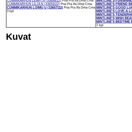
CUMMIKARHUN LEMPI N (33658/22)
Poa
Pra
Ifa
Dma
Cma
MINTLINE'S FUNSHINE 
CUMMIKARHUN LILJA N (33659/22)
Poa
Pra
Ifa
Dma
Cma
MINTLINE'S FRIEND BE
CUMMIKARHUN LOIMU U (33657/22)
Poa
Pra
Ifa
Dma
Cma
MINTLINE'S GOOD LUC
3 kpl
MINTLINE'S LOVE-A-LO
MINTLINE'S TENDERHE
MINTLINE'S WISH BEAR
MINTLINE'S BEDTIME B
7 kpl
Kuvat