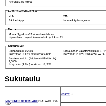
Allergiat ja iho-oireet:
Luonne ja testitulokset
LTE:
MH:
Ääniherkkyys:
Luonne/käytösongelmat:
Muuta
Muuta: Syyskuu -25 eturauhastulehdus
Kilpirauhasen vajaatoiminta todettu joulukuu -25
Sairausluvut
Epilepsialuku: 0,2969
Kilpirauhasen vajaatoimintaluku: 1,73
Ikäryhmän (4-8 v.) keskiarvo: 0,3084
Ikäryhmän (4-8 v.) keskiarvo: 0,2737
Autoimmuuniluku (Addison+KVT+Allergia):
2,0000
Ikäryhmän (4-8 v.) keskiarvo: 0,8231
Sukutaulu
VERTTI
✝
MINTLINE'S OTTER LAKE
PoA
PrA
IfA
DmA
CmA