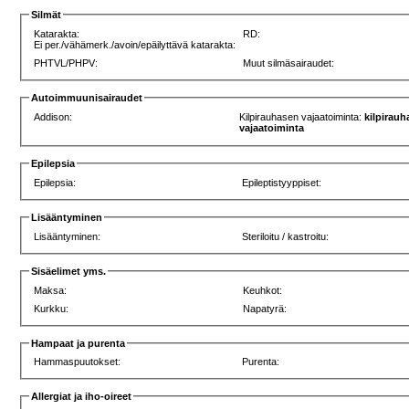
Silmät
Katarakta:
RD:
Ei per./vähämerk./avoin/epäilyttävä katarakta:
PHTVL/PHPV:
Muut silmäsairaudet:
Autoimmuunisairaudet
Addison:
Kilpirauhasen vajaatoiminta:
kilpirau
vajaatoiminta
Epilepsia
Epilepsia:
Epileptistyyppiset:
Lisääntyminen
Lisääntyminen:
Steriloitu / kastroitu:
Sisäelimet yms.
Maksa:
Keuhkot:
Kurkku:
Napatyrä:
Hampaat ja purenta
Hammaspuutokset:
Purenta:
Allergiat ja iho-oireet