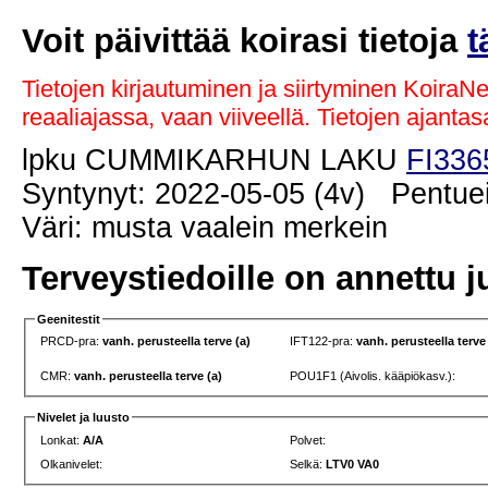
Voit päivittää koirasi tietoja
t
Tietojen kirjautuminen ja siirtyminen KoiraN
reaaliajassa, vaan viiveellä. Tietojen ajant
lpku CUMMIKARHUN LAKU
FI336
Syntynyt: 2022-05-05 (4v) Pentuei
Väri: musta vaalein merkein
Terveystiedoille on annettu j
Geenitestit
PRCD-pra:
vanh. perusteella terve (a)
IFT122-pra:
vanh. perusteella terve
CMR:
vanh. perusteella terve (a)
POU1F1 (Aivolis. kääpiökasv.):
Nivelet ja luusto
Lonkat:
A/A
Polvet:
Olkanivelet:
Selkä:
LTV0 VA0