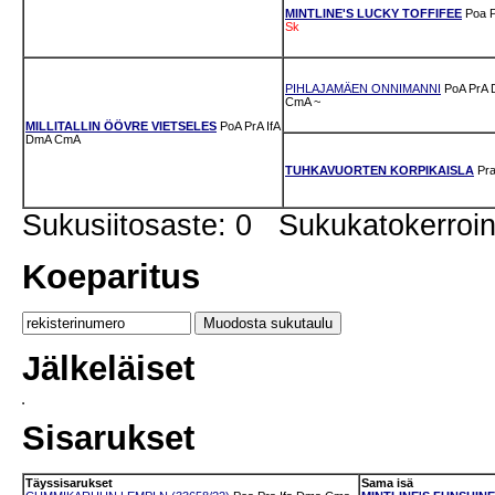
MINTLINE'S LUCKY TOFFIFEE
Poa
Sk
PIHLAJAMÄEN ONNIMANNI
PoA
PrA
CmA
~
MILLITALLIN ÖÖVRE VIETSELES
PoA
PrA
IfA
DmA
CmA
TUHKAVUORTEN KORPIKAISLA
Pr
Sukusiitosaste: 0 Sukukatokerro
Koeparitus
Jälkeläiset
Sisarukset
Täyssisarukset
Sama isä