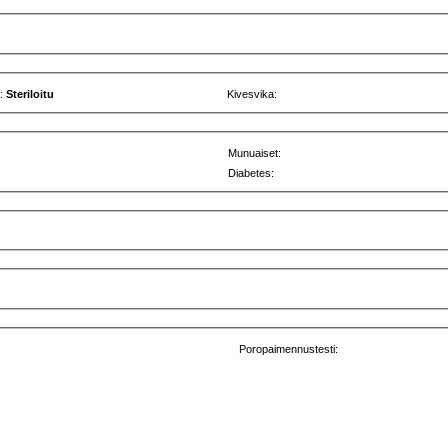
u:
Steriloitu
Kivesvika:
Munuaiset:
Diabetes:
Poropaimennustesti: