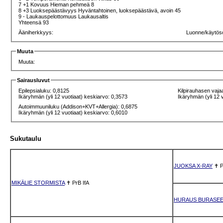
7 +1 Kovuus Hieman pehmeä 8
8 +3 Luoksepäästävyys Hyväntahtoinen, luoksepäästävä, avoin 45
9 - Laukauspelottomuus Laukausaltis
Yhteensä 93
Ääniherkkyys:
Luonne/käytös
Muuta
Muuta:
Sairausluvut
Epilepsialuku: 0,8125
Kilpirauhasen vaja
Ikäryhmän (yli 12 vuotiaat) keskiarvo: 0,3573
Ikäryhmän (yli 12 
Autoimmuuniluku (Addison+KVT+Allergia): 0,6875
Ikäryhmän (yli 12 vuotiaat) keskiarvo: 0,6010
Sukutaulu
JUOKSA X-RAY
✝
P
MIKÄLIE STORMISTA
✝
PrB
IfA
HURAUS BURASE