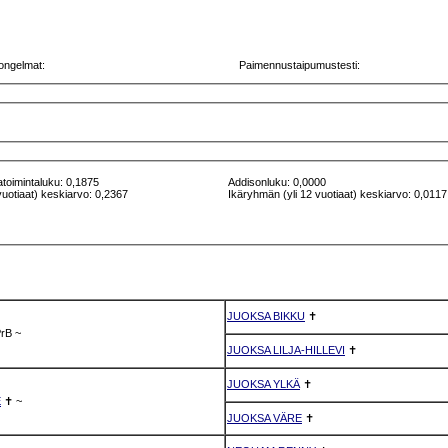
ongelmat:
Paimennustaipumustesti:
atoimintaluku: 0,1875
Addisonluku: 0,0000
vuotiaat) keskiarvo: 0,2367
Ikäryhmän (yli 12 vuotiaat) keskiarvo: 0,0117
JUOKSA BIKKU
✝
rB
~
JUOKSA LILJA-HILLEVI
✝
JUOKSA YLKÄ
✝
E
✝
~
JUOKSA VÄRE
✝