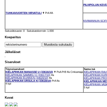
PILVIPOLUN KEV
TUHKAVUORTEN VIRVATULI
✝
PrA
IfA
KIVIMANNUN SCIF
Sukusiitosaste: 0 Sukukatokerroin: 1.000
Koeparitus
Jälkeläiset
Sisarukset
Täyssisarukset
Sama isä
KIELAPIHKAN MANASSE U (33616/10)
✝
PoA
PrB
Ifa
Cmkantaja
KIELAPIHKAN RAUT
KIELAPIHKAN SAMMELI U (33617/10)
Ifa
KIELAPIHKAN KUPA
KIELAPIHKAN ELVIIRA N (33620/10)
Ifa
KIELAPIHKAN PRON
KIELAPIHKAN URSULA N (33618/10)
PrA
Ifa
KIELAPIHKAN MESS
4 kpl
KIELAPIHKAN VASKI
5 kpl
Kuvat