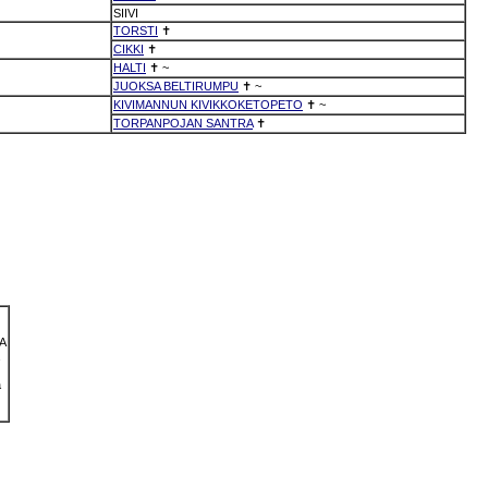
SIIVI
TORSTI
✝
CIKKI
✝
HALTI
✝
~
JUOKSA BELTIRUMPU
✝
~
KIVIMANNUN KIVIKKOKETOPETO
✝
~
TORPANPOJAN SANTRA
✝
fA
a