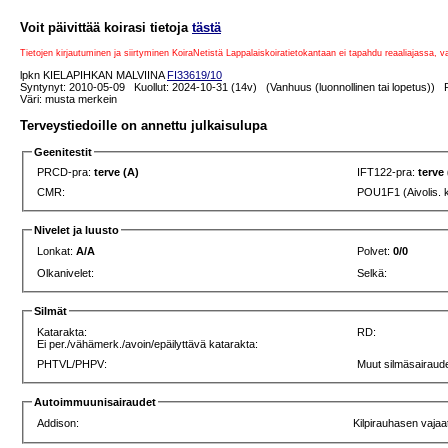
Voit päivittää koirasi tietoja
tästä
Tietojen kirjautuminen ja siirtyminen KoiraNetistä Lappalaiskoiratietokantaan ei tapahdu reaaliajassa, 
lpkn KIELAPIHKAN MALVIINA
FI33619/10
Syntynyt: 2010-05-09 Kuollut: 2024-10-31 (14v) (Vanhuus (luonnollinen tai lopetus)) P
Väri: musta merkein
Terveystiedoille on annettu julkaisulupa
Geenitestit
PRCD-pra:
terve (A)
IFT122-pra:
terve
CMR:
POU1F1 (Aivolis. 
Nivelet ja luusto
Lonkat:
A/A
Polvet:
0/0
Olkanivelet:
Selkä:
Silmät
Katarakta:
RD:
Ei per./vähämerk./avoin/epäilyttävä katarakta:
PHTVL/PHPV:
Muut silmäsairaude
Autoimmuunisairaudet
Addison:
Kilpirauhasen vajaa