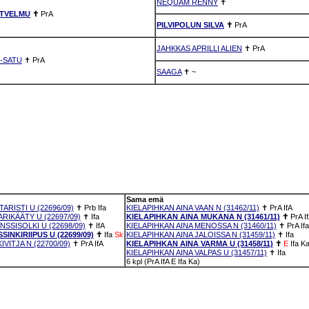
NEQUAM RENNY
✝
ÄTVELMU
✝
PrA
PILVIPOLUN SILVA
✝
PrA
JAHKKAS APRILLI ALIEN
✝
PrA
I-SATU
✝
PrA
SAAGA
✝
~
Sama emä
ARISTI U (22696/09)
✝
Prb
Ifa
KIELAPIHKAN AINA VAAN N (31462/11)
✝
PrA
IfA
RIKÄÄTY U (22697/09)
✝
Ifa
KIELAPIHKAN AINA MUKANA N (31461/11)
✝
PrA
I
SSISOLKI U (22698/09)
✝
IfA
KIELAPIHKAN AINA MENOSSA N (31460/11)
✝
PrA
Ifa
INKIRIIPUS U (22699/09)
✝
Ifa
Sk
KIELAPIHKAN AINA JALOISSA N (31459/11)
✝
Ifa
VITJA N (22700/09)
✝
PrA
IfA
KIELAPIHKAN AINA VARMA U (31458/11)
✝
E
Ifa
K
KIELAPIHKAN AINA VALPAS U (31457/11)
✝
Ifa
6 kpl (PrA IfA E Ifa Ka)