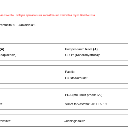
vaan viiveellä. Tietojen ajantasaisuus kannattaa siis varmistaa myös KoiraNetistä.
entueita: 0 Jälkeläisiä: 0
 (A)
Pompen tauti:
terve (A)
kääpiökasv.):
CDDY (Kondrodystrofia):
Patella:
Luustosairaudet:
PRA (muu kuin prcd/ift122):
t:
silmät tarkastettu: 2011-05-19
toiminta:
Cushingin tauti: