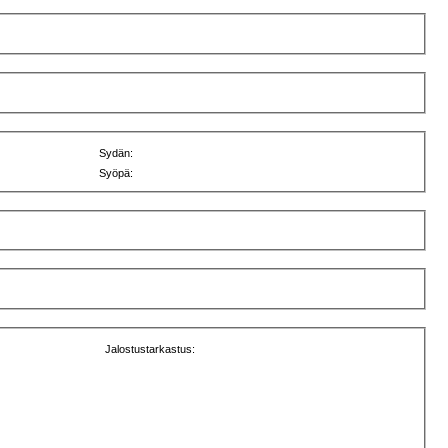
Sydän:
Syöpä:
Jalostustarkastus: