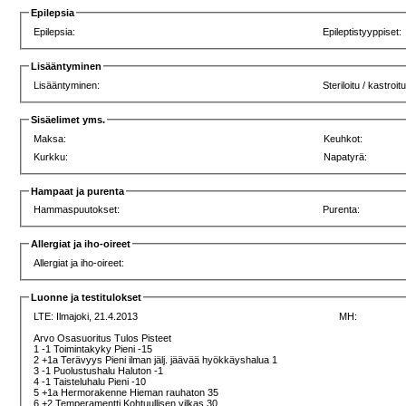
Epilepsia
Epilepsia:
Epileptistyyppiset:
Lisääntyminen
Lisääntyminen:
Steriloitu / kastroit
Sisäelimet yms.
Maksa:
Keuhkot:
Kurkku:
Napatyrä:
Hampaat ja purenta
Hammaspuutokset:
Purenta:
Allergiat ja iho-oireet
Allergiat ja iho-oireet:
Luonne ja testitulokset
LTE:
Ilmajoki, 21.4.2013
MH:
Arvo Osasuoritus Tulos Pisteet
1 -1 Toimintakyky Pieni -15
2 +1a Terävyys Pieni ilman jälj. jäävää hyökkäyshalua 1
3 -1 Puolustushalu Haluton -1
4 -1 Taisteluhalu Pieni -10
5 +1a Hermorakenne Hieman rauhaton 35
6 +2 Temperamentti Kohtuullisen vilkas 30