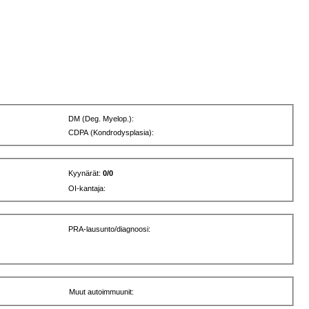
DM (Deg. Myelop.):
CDPA (Kondrodysplasia):
Kyynärät:
0/0
OI-kantaja:
PRA-lausunto/diagnoosi:
Muut autoimmuunit: