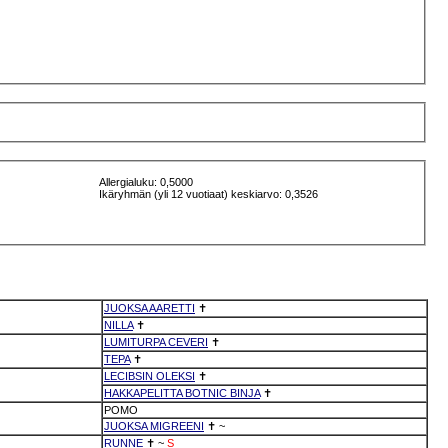
Allergialuku: 0,5000
Ikäryhmän (yli 12 vuotiaat) keskiarvo: 0,3526
JUOKSA AARETTI
✝
NILLA
✝
LUMITURPA CEVERI
✝
TEPA
✝
LECIBSIN OLEKSI
✝
HAKKAPELITTA BOTNIC BINJA
✝
POMO
JUOKSA MIGREENI
✝
~
RUNNE
✝
~
S