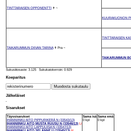
TINTTARAISEN OPPONENTTI
✝
~
KUURAKUONON P
TINTTARAISEN KA
TAIKARUMMUN DIIVAN TARINA
✝
Pra
~
TAIKARUMMUN B
Sukusiitosaste: 3.125 Sukukatokerroin: 0.929
Koeparitus
Jälkeläiset
Sisarukset
Täyssisarukset
Sama isä
Sama emä
IHANNIINKU AITO PIPPURIKERÄ N (33543/13)
0 kpl
0 kpl
IHANNIINKU AITO MUSTA RUUSU N (33546/13)
Li
IHANNIINKU AITO LAPPULIISA N (33547/13)
IHANNIINKU AITO SELÄNNE U (33545/13)
H