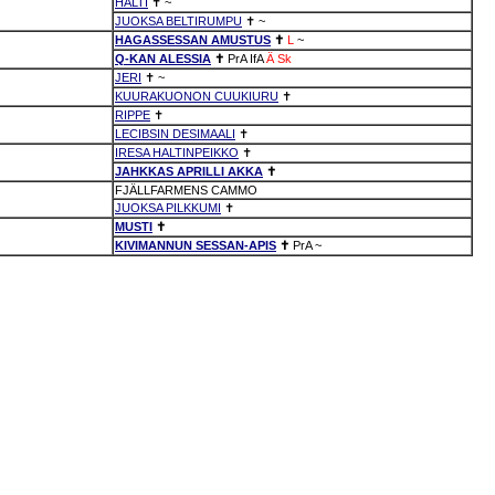
HALTI
✝
~
JUOKSA BELTIRUMPU
✝
~
HAGASSESSAN AMUSTUS
✝
L
~
Q-KAN ALESSIA
✝
PrA
IfA
Ä
Sk
JERI
✝
~
KUURAKUONON CUUKIURU
✝
RIPPE
✝
LECIBSIN DESIMAALI
✝
IRESA HALTINPEIKKO
✝
JAHKKAS APRILLI AKKA
✝
FJÄLLFARMENS CAMMO
JUOKSA PILKKUMI
✝
MUSTI
✝
KIVIMANNUN SESSAN-APIS
✝
PrA
~