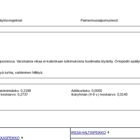
äytösongelmat:
Paimennustaipumustesti:
sesti juostessa. Varsinaista vikaa ei kuitenkaan tutkimuksista huolimatta löydetty. Ortopedin ep
 turhia, vahtiminen hillittyä.
atoimintaluku: 0,2188
Addisonluku: 0,0000
 keskiarvo: 0,2737
Ikäryhmän (4-8 v.) keskiarvo: 0,0140
IRESA HALTINPEIKKO
✝
KKASPEIKKO
✝