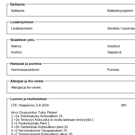
Epilepsia
Epilepsia:
Epileptistyyppiset:
Lisääntyminen
Lisääntyminen:
Steriloitu / kastroit
Sisäelimet yms.
Maksa:
Keuhkot:
Kurkku:
Napatyrä:
Hampaat ja purenta
Hammaspuutokset:
Purenta:
Allergiat ja iho-oireet
Allergiat ja iho-oireet:
Luonne ja testitulokset
LTE:
Haapavesi, 5.8.2016
MH:
Arvo Osasuoritus Tulos Pisteet
1 +1a Toimintakyky Kohtuullinen 15
2 +1b Terävyys Koira joka ei osoita lainkaan terävyyttä 1
3 +1 Puolustushalu Pieni 1
4 +2b Taisteluhalu Kohtuullisen pieni 20
5 +2 Hermorakenne Tasapainoinen 70
6 +2 Temperamentti Kohtuullisen vilkas 30