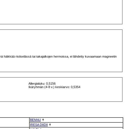
äilynä häikkää ristiselässä tai takajalkojen hermoissa, ei lähdetty kuvaamaan magneetin
Allergialuku: 0,5156
Ikäryhmän (4-8 v.) keskiarvo: 0,5354
BENNU
✝
IRESA DIIDII
✝