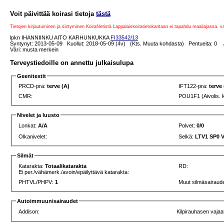
Voit päivittää koirasi tietoja
tästä
Tietojen kirjautuminen ja siirtyminen KoiraNetistä Lappalaiskoiratietokantaan ei tapahdu reaaliajassa, 
lpkn IHANNIINKU AITO KARHUNKUKKA
FI33542/13
Syntynyt: 2013-05-09 Kuollut: 2018-05-09 (4v) (Kts. Muuta kohdasta) Pentueita: 0 Jä
Väri: musta merkein
Terveystiedoille on annettu julkaisulupa
Geenitestit
PRCD-pra:
terve (A)
IFT122-pra:
terve
CMR:
POU1F1 (Aivolis. 
Nivelet ja luusto
Lonkat:
A/A
Polvet:
0/0
Olkanivelet:
Selkä:
LTV1 SP0 
Silmät
Katarakta:
Totaalikatarakta
RD:
Ei per./vähämerk./avoin/epäilyttävä katarakta:
PHTVL/PHPV:
1
Muut silmäsairaud
Autoimmuunisairaudet
Addison:
Kilpirauhasen vajaa