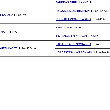
JAHKKAS APRILLI AKKA
✝
HAGASSESSAN BIS-BISIN
✝
PoA
PrA
IfA
N
IHKASAGA
✝
Poa
Pra
KUURAKUONON IHKASAGA
✝
PoA
PrA
TIGGAL JOIKU-ROPI
✝
~
SMATTI
✝
PrA
TINTTARAISEN KUURANKUKKA
✝
SAGA POLARIS NOSTALGIA
✝
PrA
OHEEMINOITA
✝
Pra
IfA
DmA
Li
HAGASSESSAN ANIS ANIARA
✝
PoA
PrA
IfA