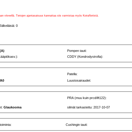
vaan viiveellä. Tietojen ajantasaisuus kannattaa siis varmistaa myös KoiraNetistä.
lkeläisiä: 0
 (A)
Pompen tauti:
kääpiökasv.):
CDDY (Kondrodystrofia):
Patella:
VA0
Luustosairaudet:
PRA (muu kuin prcd/ift122):
et:
Glaukooma
silmät tarkastettu: 2017-10-07
toiminta:
Cushingin tauti: