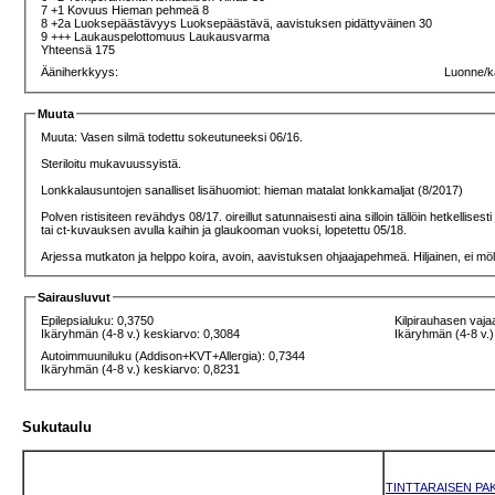
7 +1 Kovuus Hieman pehmeä 8
8 +2a Luoksepäästävyys Luoksepäästävä, aavistuksen pidättyväinen 30
9 +++ Laukauspelottomuus Laukausvarma
Yhteensä 175
Ääniherkkyys:
Luonne/k
Muuta
Muuta: Vasen silmä todettu sokeutuneeksi 06/16.
Steriloitu mukavuussyistä.
Lonkkalausuntojen sanalliset lisähuomiot: hieman matalat lonkkamaljat (8/2017)
Polven ristisiteen revähdys 08/17. oireillut satunnaisesti aina silloin tällöin hetkelli
tai ct-kuvauksen avulla kaihin ja glaukooman vuoksi, lopetettu 05/18.
Arjessa mutkaton ja helppo koira, avoin, aavistuksen ohjaajapehmeä. Hiljainen, ei mölyä
Sairausluvut
Epilepsialuku: 0,3750
Kilpirauhasen vaja
Ikäryhmän (4-8 v.) keskiarvo: 0,3084
Ikäryhmän (4-8 v.)
Autoimmuuniluku (Addison+KVT+Allergia): 0,7344
Ikäryhmän (4-8 v.) keskiarvo: 0,8231
Sukutaulu
TINTTARAISEN PA