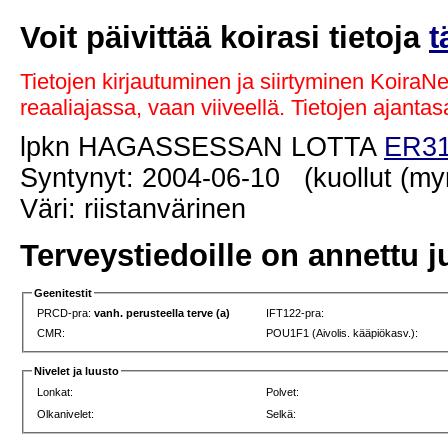
Voit päivittää koirasi tietoja
t
Tietojen kirjautuminen ja siirtyminen KoiraN
reaaliajassa, vaan viiveellä. Tietojen ajant
lpkn HAGASSESSAN LOTTA
ER31
Syntynyt: 2004-06-10 (kuollut (my
Väri: riistanvärinen
Terveystiedoille on annettu j
Geenitestit
PRCD-pra:
vanh. perusteella terve (a)
IFT122-pra:
CMR:
POU1F1 (Aivolis. kääpiökasv.):
Nivelet ja luusto
Lonkat:
Polvet:
Olkanivelet:
Selkä: