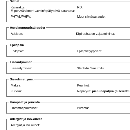
Silmät
Katarakta:
RD:
Ei per./vähämerk./avoin/epäilyttävä katarakta:
PHTVL/PHPV:
Muut silmäsairaudet:
Autoimmuunisairaudet
Addison:
Kilpirauhasen vajaatoiminta:
Epilepsia
Epilepsia:
Epileptistyyppiset:
Lisääntyminen
Lisääntyminen:
Steriloitu / kastroitu:
Sisäelimet yms.
Maksa:
Keuhkot:
Kurkku:
Napatyrä:
pieni napatyrä (ei leikatt
Hampaat ja purenta
Hammaspuutokset:
Purenta:
Allergiat ja iho-oireet
Allergiat ja iho-oireet: