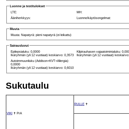
Luonne ja testitulokset
LTE:
MH:
Ääniherkkyys:
Luonne/käytösongelmat:
Muuta
Muuta: Napatyrä: pieni napatyrä (ei leikattu)
Sairausluvut
Epilepsialuku: 0,0000
Kilpirauhasen vajaatoimintaluku: 0,00
Ikäryhmän (yli 12 vuotiaat) keskiarvo: 0,3573
Ikäryhmän (yli 12 vuotiaat) keskiarvo
Autoimmuuniluku (Addison+KVT+Allergia):
0,0000
Ikäryhmän (yli 12 vuotiaat) keskiarvo: 0,6010
Sukutaulu
RULLE
✝
VIKI
✝
PrA