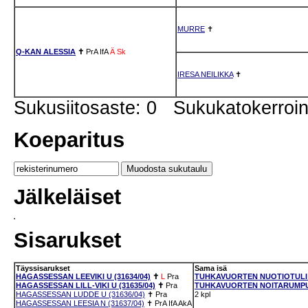
MURRE
✝
Q-KAN ALESSIA
✝
PrA
IfA
Ä
Sk
IRESA NEILIKKA
✝
Sukusiitosaste: 0 Sukukatokerro
Koeparitus
Jälkeläiset
Sisarukset
Täyssisarukset
Sama isä
HAGASSESSAN LEEVIKI U (31634/04)
✝
L
Pra
TUHKAVUORTEN NUOTIOTULI N
HAGASSESSAN LILL-VIKI U (31635/04)
✝
Pra
TUHKAVUORTEN NOITARUMPU N
HAGASSESSAN LUDDE U (31636/04)
✝
Pra
2 kpl
HAGASSESSAN LEESIA N (31637/04)
✝
PrA
IfA
AkA