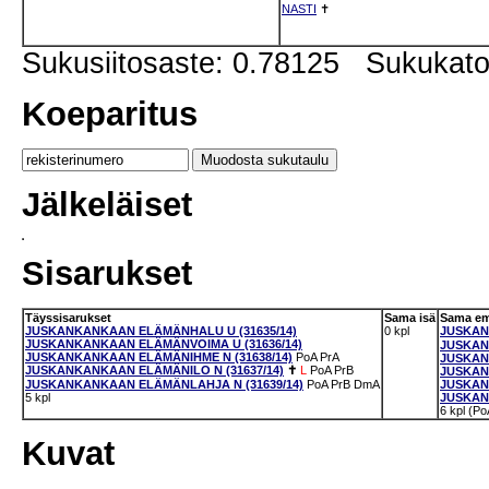
NASTI
✝
Sukusiitosaste: 0.78125 Sukukat
Koeparitus
Jälkeläiset
Sisarukset
Täyssisarukset
Sama isä
Sama e
JUSKANKANKAAN ELÄMÄNHALU U (31635/14)
0 kpl
JUSKAN
JUSKANKANKAAN ELÄMÄNVOIMA U (31636/14)
JUSKAN
JUSKANKANKAAN ELÄMÄNIHME N (31638/14)
PoA
PrA
JUSKAN
JUSKANKANKAAN ELÄMÄNILO N (31637/14)
✝
L
PoA
PrB
JUSKAN
JUSKANKANKAAN ELÄMÄNLAHJA N (31639/14)
PoA
PrB
DmA
JUSKAN
5 kpl
JUSKAN
6 kpl (Po
Kuvat