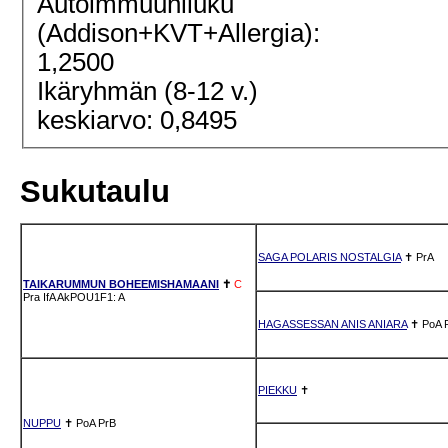
Autoimmuuniluku
(Addison+KVT+Allergia):
1,2500
Ikäryhmän (8-12 v.)
keskiarvo: 0,8495
Sukutaulu
SAGA POLARIS NOSTALGIA
✝
PrA
TAIKARUMMUN BOHEEMISHAMAANI
✝
C
Pra
IfA
AkPOU1F1: A
HAGASSESSAN ANIS ANIARA
✝
PoA
PIEKKU
✝
NUPPU
✝
PoA
PrB