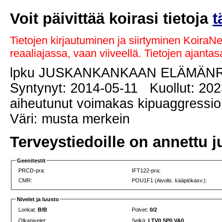
Voit päivittää koirasi tietoja
t
Tietojen kirjautuminen ja siirtyminen KoiraN
reaaliajassa, vaan viiveellä. Tietojen ajant
lpku JUSKANKANKAAN ELÄMÄN
Syntynyt: 2014-05-11 Kuollut: 2023
aiheutunut voimakas kipuaggressio
Väri: musta merkein
Terveystiedoille on annettu j
Geenitestit
PRCD-pra:
IFT122-pra:
CMR:
POU1F1 (Aivolis. kääpiökasv.):
Nivelet ja luusto
Lonkat:
B/B
Polvet:
0/2
Olkanivelet:
Selkä:
LTV0 SP0 VA0