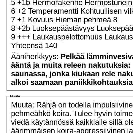
5 +1b Hermorakenne Hermostunein
6 +2 Temperamentti Kohtuullisen vi
7 +1 Kovuus Hieman pehmeä 8
8 +2b Luoksepäästävyys Luoksepääs
9 +++ Laukauspelottomuus Laukau
Yhteensä 140
Ääniherkkyys:
Pelkää lämminvesiv
ääntä ja muita releen nakutuksia:
saunassa, jonka kiukaan rele nakut
alkoi saamaan paniikkikohtauksia
Muuta
Muuta: Rähjä on todella impulsiivinen
pehmeähkö koira. Tulee hyvin toimee
viedä käytännössä kaikkialle sillä ole
äärimmäisen koira-aggressiivinen ja