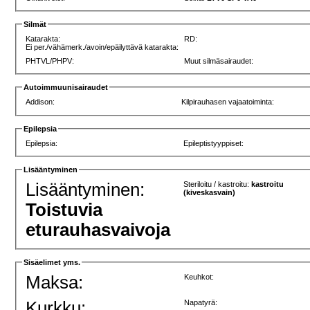
Silmät
Katarakta:
RD:
Ei per./vähämerk./avoin/epäilyttävä katarakta:
PHTVL/PHPV:
Muut silmäsairaudet:
Autoimmuunisairaudet
Addison:
Kilpirauhasen vajaatoiminta:
Epilepsia
Epilepsia:
Epileptistyyppiset:
Lisääntyminen
Lisääntyminen:
Steriloitu / kastroitu:
kastroitu
(kiveskasvain)
Toistuvia
eturauhasvaivoja
Sisäelimet yms.
Maksa:
Keuhkot:
Kurkku:
Napatyrä: