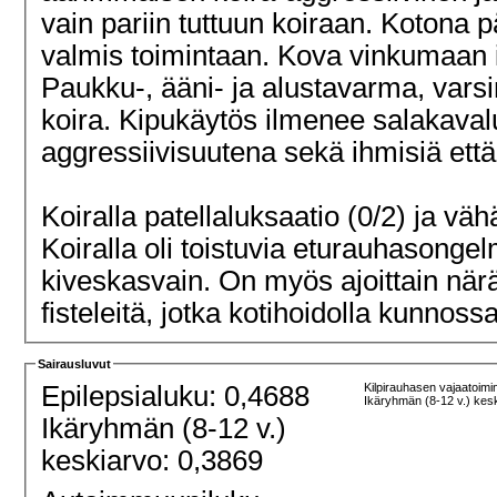
vain pariin tuttuun koiraan. Kotona p
valmis toimintaan. Kova vinkumaan i
Paukku-, ääni- ja alustavarma, varsin
koira. Kipukäytös ilmenee salakavalu
aggressiivisuutena sekä ihmisiä ett
Koiralla patellaluksaatio (0/2) ja vähä
Koiralla oli toistuvia eturauhasongel
kiveskasvain. On myös ajoittain näräs
fisteleitä, jotka kotihoidolla kunnossa
Sairausluvut
Epilepsialuku: 0,4688
Kilpirauhasen vajaatoimi
Ikäryhmän (8-12 v.) kes
Ikäryhmän (8-12 v.)
keskiarvo: 0,3869